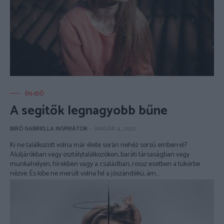
ÉN-IDŐ
A segítők legnagyobb bűne
BIRÓ GABRIELLA INSPIRÁTOR
-
JANUÁR 4, 2021
Ki ne találkozott volna már élete során nehéz sorsú emberrel?
Aluljárókban vagy osztálytalálkozókon, baráti társaságban vagy
munkahelyen, hírekben vagy a családban, rossz esetben a tükörbe
nézve. És kibe ne merült volna fel a jószándékú, ám...