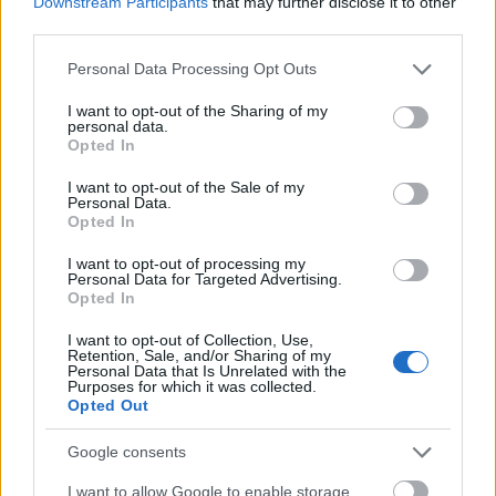
Downstream Participants
that may further disclose it to other
third parties.
Please note that this website/app uses one or more Google
Personal Data Processing Opt Outs
services and may gather and store information including but
not limited to your visit or usage behaviour. You may click to
I want to opt-out of the Sharing of my
personal data.
grant or deny consent to Google and its third-party tags to
Opted In
use your data for below specified purposes in below Google
consent section.
I want to opt-out of the Sale of my
Personal Data.
Opted In
I want to opt-out of processing my
Personal Data for Targeted Advertising.
Opted In
ÉN-IDŐ
Gyenge vagy erős az, aki segítséget
I want to opt-out of Collection, Use,
Retention, Sale, and/or Sharing of my
kér?
Personal Data that Is Unrelated with the
Purposes for which it was collected.
Opted Out
CSIRMAZ LUCA
-
JANUÁR 3, 2021
"Nekem nem kell segítség, én nem vagyok beteg” – avagy igenis
Google consents
vannak dolgok, amiket nem kell egyedül megoldani. Valamelyik nap
belefutottam egy bejegyzésbe egy közösségi oldalon: egy fiatal fiú
I want to allow Google to enable storage