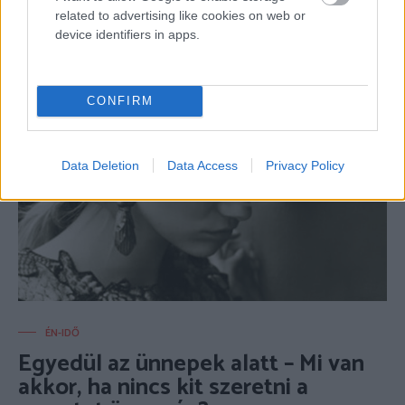
kifakadt, hogy az elmúlt időszaka nagyon megterhelő...
related to advertising like cookies on web or
device identifiers in apps.
- Advertisement -
CONFIRM
Data Deletion
Data Access
Privacy Policy
ÉN-IDŐ
Egyedül az ünnepek alatt – Mi van
akkor, ha nincs kit szeretni a