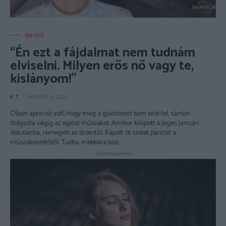
ÉN-IDŐ
“Én ezt a fájdalmat nem tudnám
elviselni. Milyen erős nő vagy te,
kislányom!”
K.T.
-
JANUÁR 6, 2021
Olyan apró nő volt, hogy még a gyártósort sem érte fel, sámlin
dolgozta végig az egész műszakot. Amikor kilépett a jeges januári
délutánba, remegett az örömtől. Kapott öt szelet párizsit a
műszakvezetőtől. Tudta, mekkora lesz...
- Advertisement -