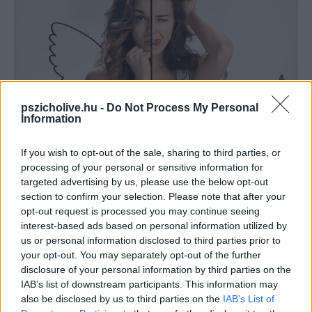
pszicholive.hu -
Do Not Process My Personal
Information
If you wish to opt-out of the sale, sharing to third parties, or
ÉN-IDŐ
processing of your personal or sensitive information for
Miért jó „rosszul” viselkedni
targeted advertising by us, please use the below opt-out
section to confirm your selection. Please note that after your
BIRÓ GABRIELLA INSPIRÁTOR
-
JANUÁR 4, 2021
opt-out request is processed you may continue seeing
interest-based ads based on personal information utilized by
Gyerekkorunkban – megfelelve szüleink és környezetünk elvárásának –
us or personal information disclosed to third parties prior to
kialakítunk egyfajta viselkedési rutint, azután ezeket jól begyakoroljuk
your opt-out. You may separately opt-out of the further
éveken, rossz esetben akár egy egész életen át. Eddig tiszta. Ám amikor
disclosure of your personal information by third parties on the
ezt személyiségnek, karakternek hívjuk és páncélt építünk, identitást,...
IAB’s list of downstream participants. This information may
also be disclosed by us to third parties on the
IAB’s List of