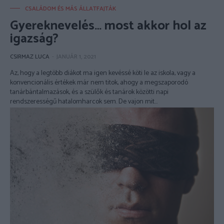
CSALÁDOM ÉS MÁS ÁLLATFAJTÁK
Gyereknevelés… most akkor hol az
igazság?
CSIRMAZ LUCA
-
JANUÁR 1, 2021
Az, hogy a legtöbb diákot ma igen kevéssé köti le az iskola, vagy a
konvencionális értékek már nem titok, ahogy a megszaporodó
tanárbántalmazások, és a szülők és tanárok közötti napi
rendszerességű hatalomharcok sem. De vajon mit...