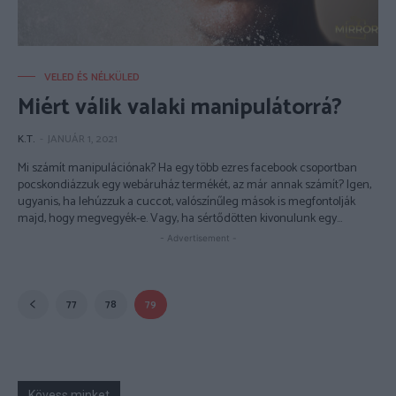
VELED ÉS NÉLKÜLED
Miért válik valaki manipulátorrá?
K.T.
-
JANUÁR 1, 2021
Mi számít manipulációnak? Ha egy több ezres facebook csoportban
pocskondiázzuk egy webáruház termékét, az már annak számít? Igen,
ugyanis, ha lehúzzuk a cuccot, valószínűleg mások is megfontolják
majd, hogy megvegyék-e. Vagy, ha sértődötten kivonulunk egy...
- Advertisement -
77
78
79
Kövess minket