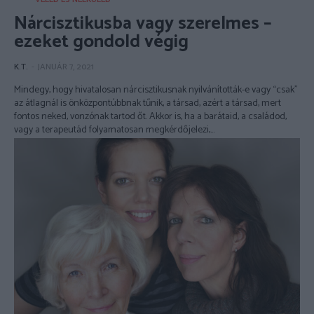
Nárcisztikusba vagy szerelmes –
ezeket gondold végig
K.T.
-
JANUÁR 7, 2021
Mindegy, hogy hivatalosan nárcisztikusnak nyilvánították-e vagy “csak”
az átlagnál is önközpontúbbnak tűnik, a társad, azért a társad, mert
fontos neked, vonzónak tartod őt. Akkor is, ha a barátaid, a családod,
vagy a terapeutád folyamatosan megkérdőjelezi,...