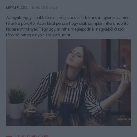
LIPPAI FLÓRA
-
JANUÁR 8, 2021
Az egyik leggyakoribb fóbia – még sincs rá értelmes magyarázat, miért
félünk a pókoktól. Azon kívül persze, hogy csak szimplán ritka undorító
kis teremtmények. Tégy úgy, mintha meglepődnél: nagyjából ötször
több nő retteg a nyolclábúaktól, mint...
VELED ÉS NÉLKÜLED