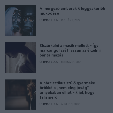
A mérgező emberek 5 leggyakoribb
működése
CSIRMAZ LUCA
-
JANUÁR 9, 2022
Elszürkülni a másik mellett – Így
marcangol szét lassan az érzelmi
bántalmazás
CSIRMAZ LUCA
-
FEBRUÁR 1, 2021
A nárcisztikus szülő gyermeke
örökké a „nem elég jóság”
árnyékában élhet – 5 jel, hogy
felismerd
CSIRMAZ LUCA
-
ÁPRILIS 3, 2022