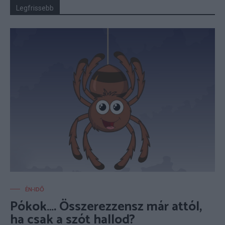
Legfrissebb
ÉN-IDŐ
Pókok…. Összerezzensz már attól,
ha csak a szót hallod?