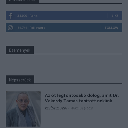
34,000
Fans
LIKE
61,741
Followers
FOLLOW
Események
Népszerűek
Az öt legfontosabb dolog, amit Dr.
Vekerdy Tamás tanított nekünk
RÉVÉSZ ZSUZSA
-
MÁRCIUS 9, 2021