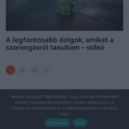
A legfontosabb dolgok, amiket a
szorongásról tanultam – videó
1
2
3
© Copyright 2026 - pszicholive.hu
Kedves Látogató! Tájékoztatjuk, hogy a honlap felhasználói
élmény fokozásának érdekében sütiket alkalmazunk. A
Impresszum
Adatkezelés
honlapunk használatával ön a tájékoztatásunkat tudomásul
veszi.
Elfogadom
Nem