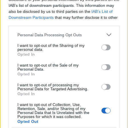
IAB’s list of downstream participants. This information may
also be disclosed by us to third parties on the
IAB’s List of
Downstream Participants
that may further disclose it to other
third parties.
Please note that this website/app uses one or more Google
Personal Data Processing Opt Outs
services and may gather and store information including but
not limited to your visit or usage behaviour. You may click to
I want to opt-out of the Sharing of my
personal data.
grant or deny consent to Google and its third-party tags to
Opted In
use your data for below specified purposes in below Google
consent section.
I want to opt-out of the Sale of my
Bántalmazottnak lenni nem
Personal Data.
Opted In
szégyen! – 8, csajok, satöbbi
podcast
I want to opt-out of processing my
Personal Data for Targeted Advertising.
Opted In
I want to opt-out of Collection, Use,
Retention, Sale, and/or Sharing of my
Personal Data that Is Unrelated with the
Purposes for which it was collected.
Opted Out