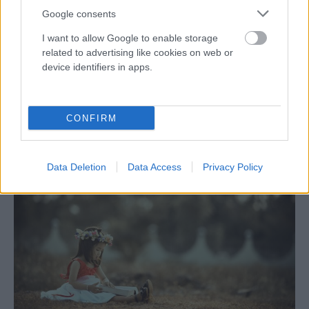
Google consents
I want to allow Google to enable storage
related to advertising like cookies on web or
device identifiers in apps.
Hogyan ismerjünk fel egy mérgező
kapcsolatot? – MentaMókus
CONFIRM
podcast
Data Deletion
Data Access
Privacy Policy