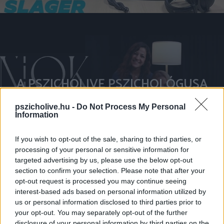
A PSZICHOLIVE PSZICHOLÓGUSA
MEGÍRTA ELSŐ KÖNYVÉT –
BESZÉLGETÉS SZABADOS ÁGIVAL
pszicholive.hu -
Do Not Process My Personal
Information
If you wish to opt-out of the sale, sharing to third parties, or
processing of your personal or sensitive information for
targeted advertising by us, please use the below opt-out
section to confirm your selection. Please note that after your
opt-out request is processed you may continue seeing
interest-based ads based on personal information utilized by
us or personal information disclosed to third parties prior to
your opt-out. You may separately opt-out of the further
disclosure of your personal information by third parties on the