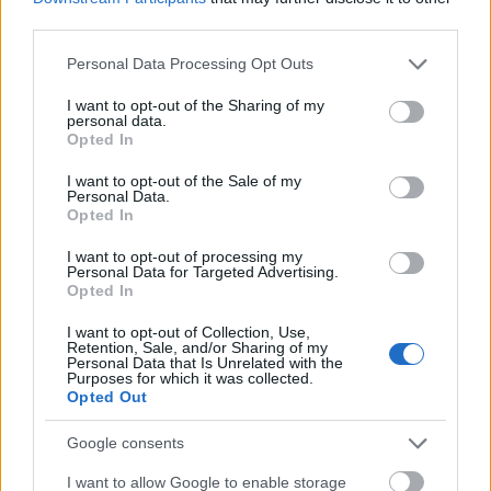
Egyre inkább úgy gondolod, hogy „valami gond van veled”.
third parties.
Egyre depressziósabbá és magányosabbá válsz.
Please note that this website/app uses one or more Google
Personal Data Processing Opt Outs
A partnered letagadja azt, amit korábban mondott, arra kér, hogy
services and may gather and store information including but
bizonyítsd be neki, akkor is, ha te egyértelműen tudod az igazat.
not limited to your visit or usage behaviour. You may click to
I want to opt-out of the Sharing of my
personal data.
grant or deny consent to Google and its third-party tags to
Állandóan kritizálja azt, amit te szeretsz, így egyre inkább
Opted In
megkérdőjelezed saját identitásod.
use your data for below specified purposes in below Google
consent section.
I want to opt-out of the Sale of my
A mondataik teljesen ellentmondanak a cselekvéseiknek.
Personal Data.
Már egyre kisebb döntések meghozása is nehéz számodra.
Opted In
I want to opt-out of processing my
Personal Data for Targeted Advertising.
Opted In
I want to opt-out of Collection, Use,
Retention, Sale, and/or Sharing of my
Personal Data that Is Unrelated with the
Purposes for which it was collected.
Opted Out
Bár ezen jellemzők közül néhány megjelenhet más okok miatt is, például
Google consents
depresszió, szorongásos zavarok, vagy alacsony önértékelés esetén, a
fontos különbség az, hogy ha a háttérben gázlángozás áll, akkor van egy
I want to allow Google to enable storage