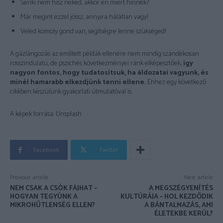
Senki nem hisz neked, akkor én miért hinnék?
Már megint ezzel jössz, annyira hálátlan vagy!
Veled komoly gond van, segítségre lenne szükséged!
A gázlángozás az említett példák ellenére nem mindig szándékosan
rosszindulatú, de pszichés következményei ránk elképesztőek,
így
nagyon fontos, hogy tudatosítsuk, ha áldozatai vagyunk, és
minél hamarabb elkezdjünk tenni ellene.
Ehhez egy következő
cikkben készülünk gyakorlati útmutatóval is.
A képek forrása: Unsplash
Facebook
Twitter
Previous article
Next article
NEM CSAK A CSÓK FÁJHAT –
A MEGSZÉGYENÍTÉS
HOGYAN TEGYÜNK A
KULTÚRÁJA – HOL KEZDŐDIK
MIKROHŰTLENSÉG ELLEN?
A BÁNTALMAZÁS, AMI
ÉLETEKBE KERÜL?