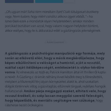
„Oh, ugyan már! Soha nem mondtam ilyet! Csak túlságosan érzékeny
vagy. Nem tudom, hogy miért csinálsz akkora ügyet ebből…”
– ha
ismerősek ezek a mondatok olyan helyzetekben, amikor minden
porcikád tisztában van azzal, hogy valami nagyon helytelen történt,
akkor esélyes, hogy te is áldozatául estél a gázlángozás jelenségének.
- Advertisement -
A gázlángozás a pszichológiai manipuláció egy formája, mely
során az elkövető eléri, hogy a másik megkérdőjelezze, hogy
képes elkülöníteni a valóságot a hamistól, a jót a rossztól,
ezáltal saját ítélőképességét, emlékezetét is olykor kérdőre
vonva
. Az elnevezés az 1938-as, Patrick Hamilton által írt thrillerről kapta
a nevét. A Gázláng c. drámát néhány évvel később meg is filmesítették,
melyben a főszereplő férj olyan környezetet alakít ki, ahol szokatlan
dolgok történnek: villog a gázvilágítás, eltűnnek tárgyak, rejtélyes hangok
hallatszanak.
Amikor párja megjegyzi ezeket, elhiteti vele, hogy
rosszul érzékeli, és szép lassan meggyőzi szerető feleségét,
hogy képzelődik, és mentális segítségre van szüksége
, hogy
rátehesse kezét örökségére.