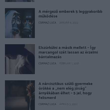
A mérgező emberek 5 leggyakoribb
működése
CSIRMAZ LUCA
-
JANUÁR 9, 2022
Elszürkülni a másik mellett – Így
marcangol szét lassan az érzelmi
bántalmazás
CSIRMAZ LUCA
-
FEBRUÁR 1, 2021
A nárcisztikus szülő gyermeke
örökké a „nem elég jóság”
árnyékában élhet – 5 jel, hogy
felismerd
CSIRMAZ LUCA
-
ÁPRILIS 3, 2022