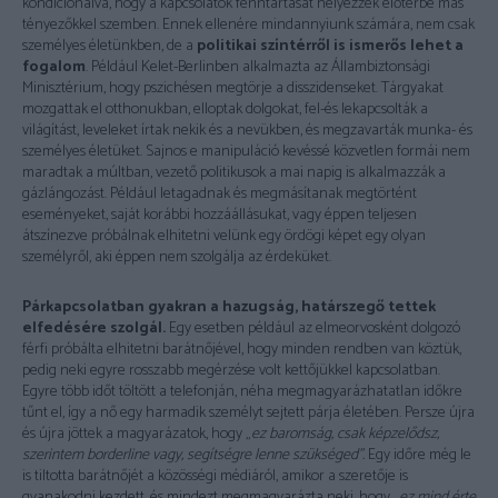
kondicionálva, hogy a kapcsolatok fenntartását helyezzék előtérbe más
tényezőkkel szemben. Ennek ellenére mindannyiunk számára, nem csak
személyes életünkben, de a
politikai színtérről is ismerős lehet a
fogalom
. Például Kelet-Berlinben alkalmazta az Állambiztonsági
Minisztérium, hogy pszichésen megtörje a disszidenseket. Tárgyakat
mozgattak el otthonukban, elloptak dolgokat, fel-és lekapcsolták a
világítást, leveleket írtak nekik és a nevükben, és megzavarták munka- és
személyes életüket. Sajnos e manipuláció kevéssé közvetlen formái nem
maradtak a múltban, vezető politikusok a mai napig is alkalmazzák a
gázlángozást. Például letagadnak és megmásítanak megtörtént
eseményeket, saját korábbi hozzáállásukat, vagy éppen teljesen
átszínezve próbálnak elhitetni velünk egy ördögi képet egy olyan
személyről, aki éppen nem szolgálja az érdeküket.
Párkapcsolatban gyakran a hazugság, határszegő tettek
elfedésére szolgál.
Egy esetben például az elmeorvosként dolgozó
férfi próbálta elhitetni barátnőjével, hogy minden rendben van köztük,
pedig neki egyre rosszabb megérzése volt kettőjükkel kapcsolatban.
Egyre több időt töltött a telefonján, néha megmagyarázhatatlan időkre
tűnt el, így a nő egy harmadik személyt sejtett párja életében. Persze újra
és újra jöttek a magyarázatok, hogy „
ez baromság, csak képzelődsz,
szerintem borderline vagy, segítségre lenne szükséged”.
Egy időre még le
is tiltotta barátnőjét a közösségi médiáról, amikor a szeretője is
gyanakodni kezdett, és mindezt megmagyarázta neki, hogy „
ez mind érte