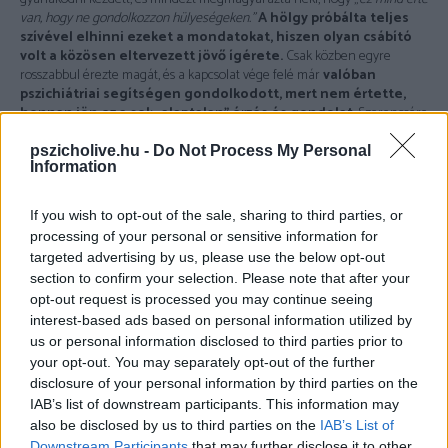
van, hogy ne gondolkozzon hülyeségeken.”
A hölgy próbálta teljes
szívével elhinni ezeket a mondatokat, hiszen olyan csábító
volt a közösen eltervezett jövő ígérete.
Csak közben egyre
rosszabbul érezte magát, és a kapcsolat vége felé már
valóban
pszichiátriai segítségen gondolkodott, mert nem értette,
honnan jön ez a sok „alaptalan” érzés és gondolat
. Szerencsére
idővel a szerető és a barátnő kapcsolatba léptek egymással, és érdekes
módon miután kiderült az igazság, a barátnő „pszichés problémái” is
pszicholive.hu -
Do Not Process My Personal
Information
megszűntek.
Mik lehetnek a jelei annak, ha gázlángozás áldozatai vagyunk?
If you wish to opt-out of the sale, sharing to third parties, or
processing of your personal or sensitive information for
targeted advertising by us, please use the below opt-out
Sokszor érzed magad összezavarodva vagy egyenesen őrültnek a
kapcsolatban.
section to confirm your selection. Please note that after your
opt-out request is processed you may continue seeing
Állandóan bocsánatot kérsz, apróságokért is, és olyan dolgokért,
interest-based ads based on personal information utilized by
amikről úgy érzed, hogy nem a te hibád.
us or personal information disclosed to third parties prior to
Megkérdőjelezed azt, pontosan emlékszel-e múltbéli eseményekre.
your opt-out. You may separately opt-out of the further
Dezorientáltnak érzed magad.
disclosure of your personal information by third parties on the
IAB’s list of downstream participants. This information may
Nehéz megbíznod saját értékítéletedben, azon kapod magad, hogy
also be disclosed by us to third parties on the
IAB’s List of
inkább egyenesen a másikra támaszkodsz.
Downstream Participants
that may further disclose it to other