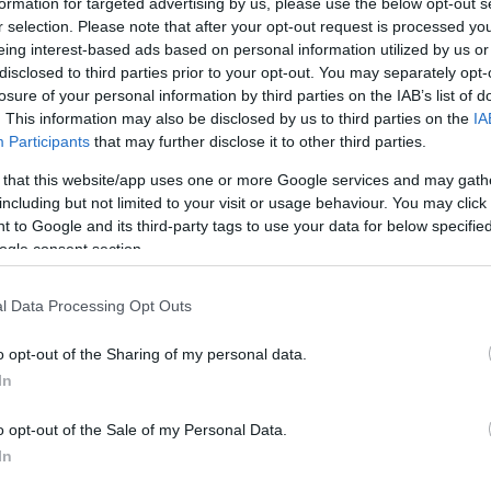
formation for targeted advertising by us, please use the below opt-out s
r selection. Please note that after your opt-out request is processed y
eing interest-based ads based on personal information utilized by us or
disclosed to third parties prior to your opt-out. You may separately opt-
natkérésre. Persze
losure of your personal information by third parties on the IAB’s list of
. This information may also be disclosed by us to third parties on the
IA
követi egy „de”, például, hogy
Participants
that may further disclose it to other third parties.
lőtt, vagy hogy nem kellett
 that this website/app uses one or more Google services and may gath
sajnálja, de egyébként meg
including but not limited to your visit or usage behaviour. You may click 
működni az élet úgy, hogy
 to Google and its third-party tags to use your data for below specifi
kot hoz, bagatellizálja a
ogle consent section.
 hogy egy ilyen jelentéktelen
l Data Processing Opt Outs
em jelent neki semmit, de azért
ne bántson legközelebb
. Az ő hangulatáért és
o opt-out of the Sharing of my personal data.
széd néni, a munkatársai, alkalmazottai, az exe (!), a
In
 maga.
Neki mindent szabad, mert mindent ki tud
o opt-out of the Sale of my Personal Data.
miért nem.
„Látod, már megint ez van, már majdnem
In
elek, csak ezzel elrontottad az egészet!”