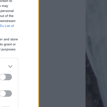
ection to
ou may
 personal
out of the
 downstream
B’s List of
er and store
to grant or
ed purposes