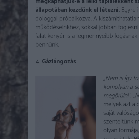
megkaphatjuk-e a lelki táplálékként s
állapotában kezdünk el létezni.
Egyre i
dologgal próbálkozva. A kiszámíthatatla
működéseinkhez, sokkal jobban fog esni 
falat kenyér is a legmennyeibb fogásnak
bennünk.
Gázlángozás
„Nem is így tö
komolyan a s
megőrülni”, 
melyek azt a 
saját valóság
szenteltünk 
olyan formája,