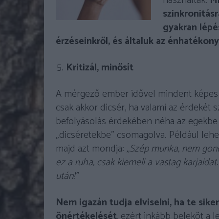
használtak.
Mi
szinkronitás
gyakran lépé
érzéseinkről, és általuk az énhatékon
Kritizál, minősít
A mérgező ember idővel mindent képes 
csak akkor dicsér, ha valami az érdekét sz
befolyásolás érdekében néha az egekbe em
„dicséretekbe” csomagolva. Például lehe
majd azt mondja:
„Szép munka, nem gondol
ez a ruha, csak kiemeli a vastag karjaidat.
után!”
Nem igazán tudja elviselni, ha te siker
önértékelését
, ezért inkább beleköt a 