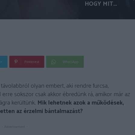
HOGY MIT...
er
Pinterest
WhatsApp
ávolabbról olyan embert, aki rendre furcsa,
 erre sokszor csak akkor ébredünk rá, amikor már az
ságra kerültünk.
Mik lehetnek azok a működések,
etten az érzelmi bántalmazást?
- Advertisement -