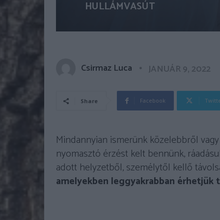
HULLÁMVASÚT
Csirmaz Luca
JANUÁR 9, 2022
Facebook
Twitt
Share
Mindannyian ismerünk közelebbről vagy t
nyomasztó érzést kelt bennünk, ráadásul
adott helyzetből, személytől kellő távol
amelyekben leggyakrabban érhetjük t