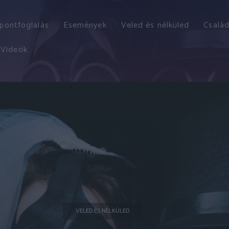
őpontfoglalás
Események
Veled és nélküled
Család
Videók
VELED ÉS NÉLKÜLED