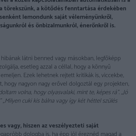
vel a közeli kapcsolatainkban automatikusan is a
ra törekszünk, a kötődés fenntartása érdekében
senként lemondunk saját véleményünkről,
yságunkról és önbizalmunkról, énerőnkről is.
hibának látni benned vagy másokban, legfőképp
olgálja, esetleg azzal a céllal, hogy a könnyű
eljen. Ezek lehetnek rejtett kritikák is, viccekbe,
t, hogy nagyon nagy erővel dolgoztál egy projekten,
tam volna, hogy olyasvalaki, mint te, képes rá”. „Jó
” „Milyen cuki kis bálna vagy így két héttel szülés
es vagy, hiszen az veszélyezteti saját
legapróbb dologba is, ha épp jól éreznéd magad a