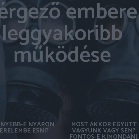
érgező embere
leggyakoribb
működése
NYEBB-E NYÁRON
MOST AKKOR EGYÜTT
ERELEMBE ESNI?
VAGYUNK VAGY SEM?
FONTOS-E KIMONDANI,