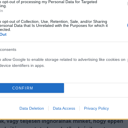
to opt-out of processing my Personal Data for Targeted
ing.
In
o opt-out of Collection, Use, Retention, Sale, and/or Sharing
tós”, feltételes reflexhez tartozó kísérletéről
ersonal Data that Is Unrelated with the Purposes for which it
lected.
an szintén kutyákat vizsgált azzal kapcsolatosan,
Out
kör jelent meg előttük, azt az ingert táplálék
kkor nem kaptak eledelt az állatok.
A kutyák
consents
t, és az oda kötődő adaptív reakciót: akkor, ha
o allow Google to enable storage related to advertising like cookies on
tt.
Ha azonban a kör és ellipszis az átmérő
evice identifiers in apps.
onlított egymáshoz, akkor az ebek félelmi reakciót
 kondicionáló berendezést. Ezt nevezte Pavlov
ót vonta le, hogy
a szorongás olyan helyzetben
CONFIRM
ényei nem megfelelő előrejelzők.
Data Deletion
Data Access
Privacy Policy
leghosszabban tartó káros hatása is:
mivel sosem
k, vagy teljesen ingnorálnak minket, hogy éppen