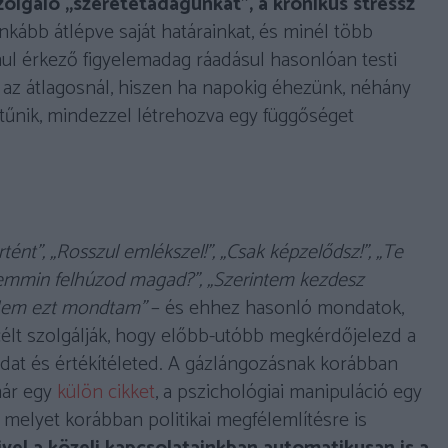
zolgáló „szeretetadagunkat”, a krónikus stressz
nkább átlépve saját határainkat, és minél több
nul érkező figyelemadag ráadásul hasonlóan testi
az átlagosnál, hiszen ha napokig éhezünk, néhány
 tűnik, mindezzel létrehozva egy függőséget
rtént”, „Rosszul emlékszel!”, „Csak képzelődsz!”, „Te
emmin felhúzod magad?”, „Szerintem kezdesz
„Nem ezt mondtam”
– és ehhez hasonló mondatok,
célt szolgálják, hogy előbb-utóbb megkérdőjelezd a
odat és értékítéleted. A gázlángozásnak korábban
már egy
külön cikket
, a pszichológiai manipuláció egy
 melyet korábban politikai megfélemlítésre is