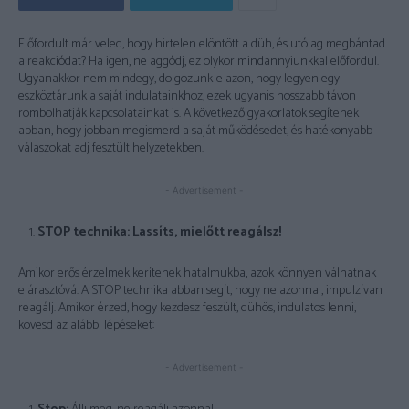
Előfordult már veled, hogy hirtelen elöntött a düh, és utólag megbántad
a reakciódat? Ha igen, ne aggódj, ez olykor mindannyiunkkal előfordul.
Ugyanakkor nem mindegy, dolgozunk-e azon, hogy legyen egy
eszköztárunk a saját indulatainkhoz, ezek ugyanis hosszabb távon
rombolhatják kapcsolatainkat is. A következő gyakorlatok segítenek
abban, hogy jobban megismerd a saját működésedet, és hatékonyabb
válaszokat adj fesztült helyzetekben.
- Advertisement -
STOP technika: Lassíts, mielőtt reagálsz!
Amikor erős érzelmek kerítenek hatalmukba, azok könnyen válhatnak
elárasztóvá. A STOP technika abban segít, hogy ne azonnal, impulzívan
reagálj. Amikor érzed, hogy kezdesz feszült, dühös, indulatos lenni,
kövesd az alábbi lépéseket:
- Advertisement -