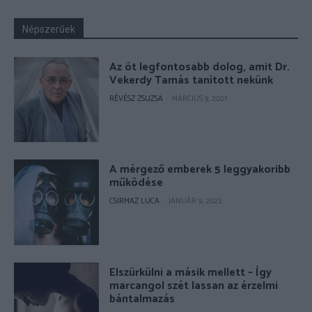
Népszerűek
Az öt legfontosabb dolog, amit Dr.
Vekerdy Tamás tanított nekünk
RÉVÉSZ ZSUZSA
-
MÁRCIUS 9, 2021
A mérgező emberek 5 leggyakoribb
működése
CSIRMAZ LUCA
-
JANUÁR 9, 2022
Elszürkülni a másik mellett – Így
marcangol szét lassan az érzelmi
bántalmazás