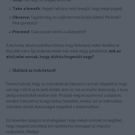
Stop:
Állj meg, ne reagálj azonnal!
Take a breath:
Vegyél néhány mély levegőt, hogy megnyugodj.
Observe:
Figyeld meg, mi zajlik benned és körülötted. Mit érzel?
Mire gondolsz?
Proceed:
Csak ezután dönts a válaszodról!
A technika alkalmazásához fontos, hogy felismerd, mikor kezdesz el
feszültté válni. Így érdemes lehet már most végig gondolnod,
mik az
első jelei annak, hogy dühös/ingerült vagy?
Skálázd az indulataid!
Fontos tudnod, hogy az indulatoknak fokozatai vannak. Képzeld el, hogy
van egy 1-től 10-ig terjedő skálád, ahol az 1-es az enyhe bosszúság, a 10-es
pedig a kontrollálhatatlan düh. Próbáld meg lerajzolni ezt a skálát és
minden fokozathoz írj egy tipikus helyzetet, amikor azt az intenzitású
indulatot, dühöt, bosszúságot megélted a közelmúltban.
Ezt követően dolgozz ki stratégiákat, hogy melyik szintnél mi segíthet,
hogy megóvd szeretteid, környezeted és önmagad az impulzív
reakcióktól. Például: