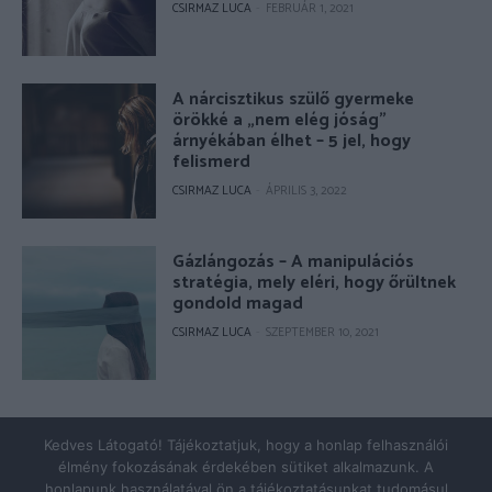
CSIRMAZ LUCA
-
FEBRUÁR 1, 2021
A nárcisztikus szülő gyermeke
örökké a „nem elég jóság”
árnyékában élhet – 5 jel, hogy
felismerd
CSIRMAZ LUCA
-
ÁPRILIS 3, 2022
Gázlángozás – A manipulációs
stratégia, mely eléri, hogy őrültnek
gondold magad
CSIRMAZ LUCA
-
SZEPTEMBER 10, 2021
© Copyright 2026 - pszicholive.hu
Kedves Látogató! Tájékoztatjuk, hogy a honlap felhasználói
élmény fokozásának érdekében sütiket alkalmazunk. A
Impresszum
Adatkezelés
honlapunk használatával ön a tájékoztatásunkat tudomásul