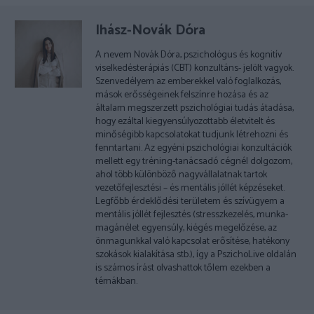
Ihász-Novák Dóra
A nevem Novák Dóra, pszichológus és kognitív
viselkedésterápiás (CBT) konzultáns- jelölt vagyok.
Szenvedélyem az emberekkel való foglalkozás,
mások erősségeinek felszínre hozása és az
általam megszerzett pszichológiai tudás átadása,
hogy ezáltal kiegyensúlyozottabb életvitelt és
minőségibb kapcsolatokat tudjunk létrehozni és
fenntartani. Az egyéni pszichológiai konzultációk
mellett egy tréning-tanácsadó cégnél dolgozom,
ahol több különböző nagyvállalatnak tartok
vezetőfejlesztési – és mentális jóllét képzéseket.
Legfőbb érdeklődési területem és szívügyem a
mentális jóllét fejlesztés (stresszkezelés, munka-
magánélet egyensúly, kiégés megelőzése, az
önmagunkkal való kapcsolat erősítése, hatékony
szokások kialakítása stb.), így a PszichoLive oldalán
is számos írást olvashattok tőlem ezekben a
témákban.