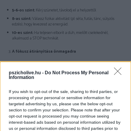
5-6-os szint:
Kérj szünetet, távolodj el a helyzettől.
8-as szint:
Válassz fizikai aktivitást (pl. séta, futás, tánc, súlyzós
edzés), hogy levezesd az energiád.
10-es szint:
Ha teljesen elborít a düh, mielőtt cselekednél,
alkalmazd a STOP technikát.
A fókusz átirányítása önmagadra
Amikor indulatos vagy, segíthet, ha a másik hibáztatása helyett saját
magadra figyelsz. Tedd fel magadnak a következő kérdéseket:
pszicholive.hu -
Do Not Process My Personal
Information
Mi történt?
(„Amikor nem figyeltél rám…”)
Mit érzek?
(„Elkeseredettnek érzem magam.”)
If you wish to opt-out of the sale, sharing to third parties, or
processing of your personal or sensitive information for
Mire van szükségem?
(„Fontos számomra, hogy
targeted advertising by us, please use the below opt-out
meghallgassanak.”)
section to confirm your selection. Please note that after your
Mit szeretnék?
(„Kérlek, beszéljük meg ezt nyugodtan.”)
opt-out request is processed you may continue seeing
interest-based ads based on personal information utilized by
Progresszív izomrelaxáció
us or personal information disclosed to third parties prior to