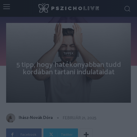
TIPPEK
5 tipp, hogy hatékonyabban tudd
kordában tartani indulataidat
Ihász-Novák Dóra
FEBRUÁR 21, 2025
Facebook
Twitter