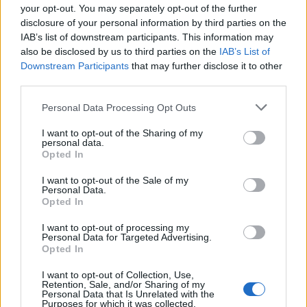
your opt-out. You may separately opt-out of the further
Amikor feszültek, stresszesek vagyunk, izmaink is megfeszülnek. Az
disclosure of your personal information by third parties on the
ehhez hasonló helyzetekben hasznos lehet egy stresszlevezető technika
IAB’s list of downstream participants. This information may
alkalmazása. A progresszív relaxációt azért tartom kifejezetten
also be disclosed by us to third parties on the
IAB’s List of
hatékonynak, amikor indulatosak vagyunk, mert a gyakorlás is dinamikus
Downstream Participants
that may further disclose it to other
és lehetőséget ad a bennünk lévő feszültség kiszelepelésére. Nézzük,
third parties.
hogyan érdemes végezni:
Please note that this website/app uses one or more Google
Personal Data Processing Opt Outs
Feszítsd meg egyesével az izomcsoportjaidat nagyjából 5-
services and may gather and store information including but
10 másodpercig.
Kezdd például a fejeddel, a válladdal, aztán
not limited to your visit or usage behaviour. You may click to
I want to opt-out of the Sharing of my
haladj a tested további részei felé. Feszítsd őket olyan erősen, ahogy
personal data.
grant or deny consent to Google and its third-party tags to
Opted In
csak tudod.
use your data for below specified purposes in below Google
Majd lazíts, és érezd meg a különbséget!
A feszítést követően
consent section.
I want to opt-out of the Sale of my
szükségszerűen a lazítás következik,
az ellazult állapot pedig
Personal Data.
segít megnyugodni.
Opted In
Haladj végig a tested különböző részein és
ismételd meg a
I want to opt-out of processing my
feszítést-lazítást
(pl. lábak, karok, vállak).
Personal Data for Targeted Advertising.
Opted In
Fizikai aktivitás
I want to opt-out of Collection, Use,
Retention, Sale, and/or Sharing of my
Personal Data that Is Unrelated with the
Az indulatok energiát generálnak, a sport pedig egy konstruktív eszköz
Purposes for which it was collected.