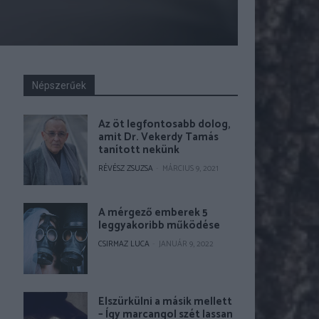
Népszerűek
Az öt legfontosabb dolog,
amit Dr. Vekerdy Tamás
tanított nekünk
RÉVÉSZ ZSUZSA
-
MÁRCIUS 9, 2021
A mérgező emberek 5
leggyakoribb működése
CSIRMAZ LUCA
-
JANUÁR 9, 2022
Elszürkülni a másik mellett
– Így marcangol szét lassan