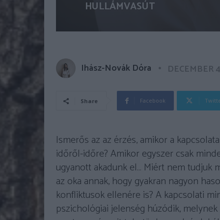
HULLÁMVASÚT
Ihász-Novák Dóra
DECEMBER 4,
Facebook
Twitt
Share
Ismerős az az érzés, amikor a kapcsolatai
időről-időre? Amikor egyszer csak minde
ugyanott akadunk el… Miért nem tudjuk me
az oka annak, hogy gyakran nagyon has
konfliktusok ellenére is? A kapcsolati m
pszichológiai jelenség húzódik, melynek