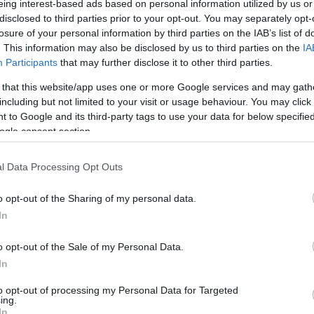
t
. Ez azonban sajnos nem ilyen egyszerű.
eing interest-based ads based on personal information utilized by us or
disclosed to third parties prior to your opt-out. You may separately opt-
losure of your personal information by third parties on the IAB’s list of
. This information may also be disclosed by us to third parties on the
IA
Participants
that may further disclose it to other third parties.
 that this website/app uses one or more Google services and may gath
including but not limited to your visit or usage behaviour. You may click 
 to Google and its third-party tags to use your data for below specifi
ogle consent section.
l Data Processing Opt Outs
o opt-out of the Sharing of my personal data.
In
o opt-out of the Sale of my Personal Data.
In
omatát sebzett gyermeki énünk tartalmazza, melyet
to opt-out of processing my Personal Data for Targeted
kiegyensúlyoz, korrigál. Rosszabb esetben – például,
ing.
In