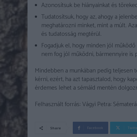
Azonosítsuk be hiányainkat és töreked
Tudatosítsuk, hogy az, ahogy a jelen
meghatározni minket, mint a múlt. A
és tudatosság megtérül.
Fogadjuk el, hogy minden jól működő
nem fog jól működni, bármennyire is 
Mindebben a munkában pedig teljesen t
kérni, ezért, ha azt tapasztalod, hogy kap
érdemes lehet a sémáid mentén dolgozn
Felhasznált forrás: Vágyi Petra: Sématerá
Facebook
Twitt
Share