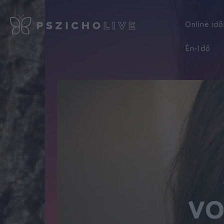
Online id
Én-Idő
vo