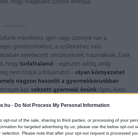
ben, hogy magasabb szintre emeljük
- Advertisement -
lódunk másokhoz, igen nagy szerepe van a
eges gondozóinkhoz, a szüleinkhez való
tokban keletkezett sérüléseknek, traumáknak. Ezek
ek, hogy
tudattalanul
– egészen addig, amíg
meg nem törjük a folyamatot –
olyan környezetet
, amely nagyon hasonlít a gyermekkorunkban
szerepet kap
sebzett gyermeki énünk
(igen, ilyen
nek nagyobb sebekkel), azaz hiányaink, sérüléseink,
Freud
ismétlési kényszer
nek nevezi azt a jelenséget,
ve.hu -
Do Not Process My Personal Information
öz minket, hogy újraéljük gyermekkori traumáinkat.
to opt-out of the sale, sharing to third parties, or processing of your per
ztunk, mint szüleink, hasonló működésmóddal,
formation for targeted advertising by us, please use the below opt-out s
e, hogy ezúttal
happy end lesz a vége, azaz
r selection. Please note that after your opt-out request is processed y