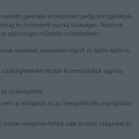
sebzett gyermeki énrészünket pedig korrigálhatjuk,
tosság és önismereti munka szükséges. Nézzünk
et az egészséges működés erősítésében:
nnak sérülései, amelyeken együtt és külön-külön is
s szükségleteinket tisztán kommunikáljuk egymás
és szükségleteit.
, mert az elfogadás és az önegyüttérzés a gyógyulási
l jobban megismerhetjük saját érzelmi világunkat és