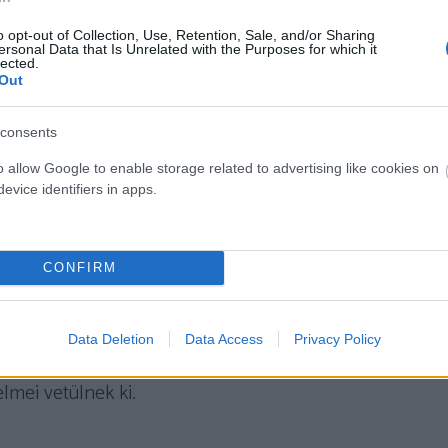
 vagy hiányzik, ezáltal nem tud korrigálni –
 életünket, azaz folyamatosan olyanokhoz
o opt-out of Collection, Use, Retention, Sale, and/or Sharing
ersonal Data that Is Unrelated with the Purposes for which it
el újra és újra, míg azt, akivel kiegyensúlyozottabb
lected.
Out
vesszük.
consents
folyóba léptél’
o allow Google to enable storage related to advertising like cookies on
evice identifiers in apps.
alakulni, ha sebzett gyermeki énünk választja
zaz olyan helyzetekbe irányít minket, ahol
zeteinket.
Ez az ismerősségérzés teszi fel ránk a
CONFIRM
 jel, amiből sejtheted, hogy sémakémia van a
gazán ismernél, nagyon vonzónak, vagy épp
ív érzések jelennek meg egy szinte idegen,
Data Deletion
Data Access
Privacy Policy
akrabban egy sémával átszínezett helyzetről van szó,
lmei vetülnek ki.