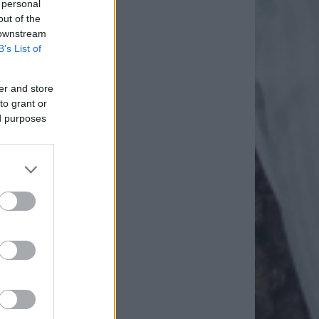
 personal
out of the
 downstream
B’s List of
er and store
to grant or
ed purposes