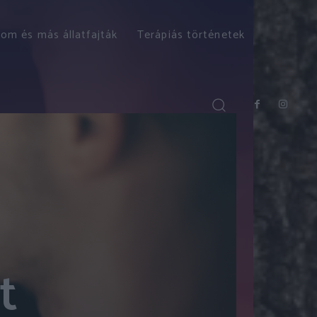
om és más állatfajták
Terápiás történetek
t