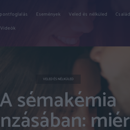
őpontfoglalás
Események
Veled és nélküled
Család
Videók
VELED ÉS NÉLKÜLED
A sémakémia
nzásában: miér