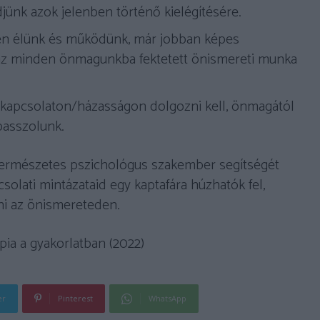
jünk azok jelenben történő kielégítésére.
ben élünk és működünk, már jobban képes
zaz minden önmagunkba fektetett önismereti munka
 kapcsolaton/házasságon dolgozni kell, önmagától
passzolunk.
ermészetes pszichológus szakember segítségét
csolati mintázataid egy kaptafára húzhatók fel,
i az önismereteden.
pia a gyakorlatban (2022)
er
Pinterest
WhatsApp