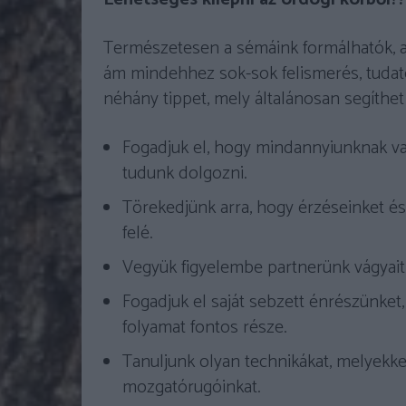
Természetesen a sémáink formálhatók, a 
ám mindehhez sok-sok felismerés, tuda
néhány tippet, mely általánosan segíth
Fogadjuk el, hogy mindannyiunknak va
tudunk dolgozni.
Törekedjünk arra, hogy érzéseinket é
felé.
Vegyük figyelembe partnerünk vágyait 
Fogadjuk el saját sebzett énrészünket
folyamat fontos része.
Tanuljunk olyan technikákat, melyekke
mozgatórugóinkat.