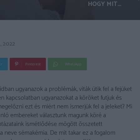
HOGY MIT...
 2022
er
Pinterest
WhatsApp
dban ugyanazok a problémák, viták ütik fel a fejüket
n kapcsolatban ugyanazokat a köröket futjuk és
gelőzni ezt és miért nem ismerjük fel a jeleket? Mi
onló embereket választunk magunk köré a
intázataink ismétlődése mögött összetett
 a neve sémakémia. De mit takar ez a fogalom