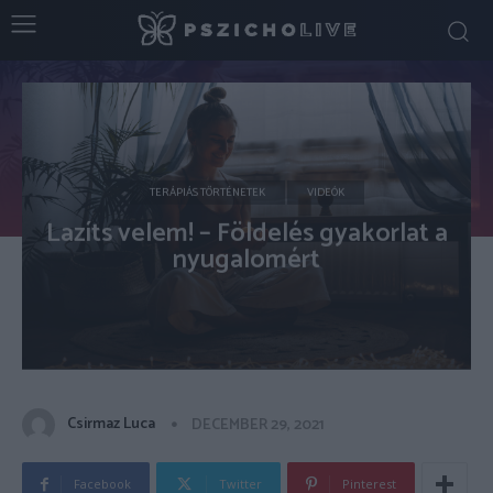
TERÁPIÁS TÖRTÉNETEK
VIDEÓK
Lazíts velem! – Földelés gyakorlat a
nyugalomért
Csirmaz Luca
DECEMBER 29, 2021
Facebook
Twitter
Pinterest