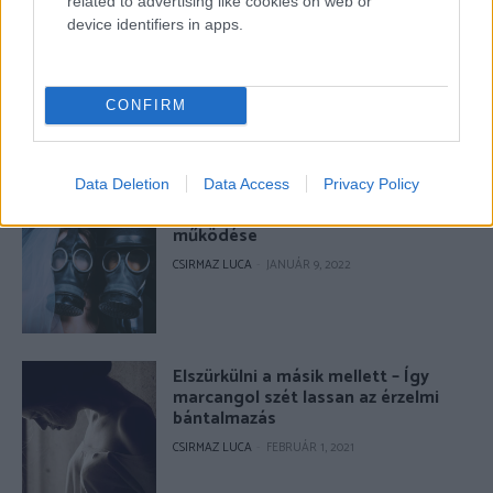
related to advertising like cookies on web or
device identifiers in apps.
Az öt legfontosabb dolog, amit Dr.
Vekerdy Tamás tanított nekünk
RÉVÉSZ ZSUZSA
-
MÁRCIUS 9, 2021
CONFIRM
Data Deletion
Data Access
Privacy Policy
A mérgező emberek 5 leggyakoribb
működése
CSIRMAZ LUCA
-
JANUÁR 9, 2022
Elszürkülni a másik mellett – Így
marcangol szét lassan az érzelmi
bántalmazás
CSIRMAZ LUCA
-
FEBRUÁR 1, 2021