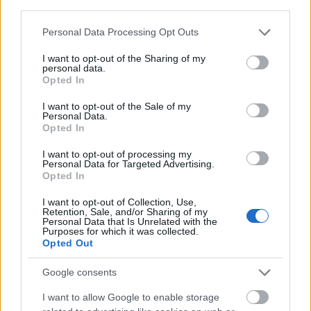
third parties.
Facebook
Twitter
Pinterest
Please note that this website/app uses one or more Google
Personal Data Processing Opt Outs
services and may gather and store information including but
Previous article
Next article
not limited to your visit or usage behaviour. You may click to
I want to opt-out of the Sharing of my
MAGÁNYOSNAK LENNI NEM
3+1 KREATÍV GYAKORLAT,
personal data.
grant or deny consent to Google and its third-party tags to
GYENGESÉG, CSAK EGY
MELYEK SEGÍTENEK
Opted In
use your data for below specified purposes in below Google
ÁLLAPOT
ÖSSZEGEZNI AZ ÉVED
consent section.
I want to opt-out of the Sale of my
Personal Data.
Opted In
Csirmaz Luca
I want to opt-out of processing my
Personal Data for Targeted Advertising.
Csirmaz Luca vagyok, pszichológus, a PszichoLive
Opted In
szakmai vezetője. Hiszem, hogy együtt könnyebb,
hogy önmagunkon dolgozni a legnagyszerűbb
I want to opt-out of Collection, Use,
dolog amit tehetünk, és hogy mindenki
Retention, Sale, and/or Sharing of my
megérdemel egy szeretetteljes környezetet és
Personal Data that Is Unrelated with the
csillogó szempárokat - beleértve azt is, amikor
Purposes for which it was collected.
Opted Out
tükörbe néz.
Google consents
I want to allow Google to enable storage
Népszerűek