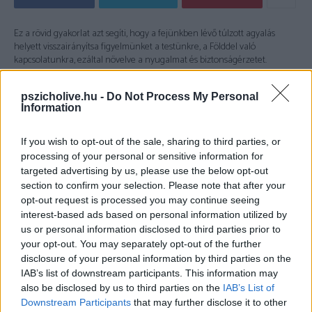
Ez a rövid gyakorlat azt segíti, hogy a fejünkben lévő túlzott agyalás
helyett visszairányítsa figyelmünket a testünkre, a Földdel való
kapcsolatunkra, ezáltal növelve a nyugalmat és biztonságérzetet.
- Advertisement -
pszicholive.hu -
Do Not Process My Personal
Information
If you wish to opt-out of the sale, sharing to third parties, or
processing of your personal or sensitive information for
targeted advertising by us, please use the below opt-out
section to confirm your selection. Please note that after your
opt-out request is processed you may continue seeing
interest-based ads based on personal information utilized by
us or personal information disclosed to third parties prior to
your opt-out. You may separately opt-out of the further
disclosure of your personal information by third parties on the
IAB’s list of downstream participants. This information may
also be disclosed by us to third parties on the
IAB’s List of
Downstream Participants
that may further disclose it to other