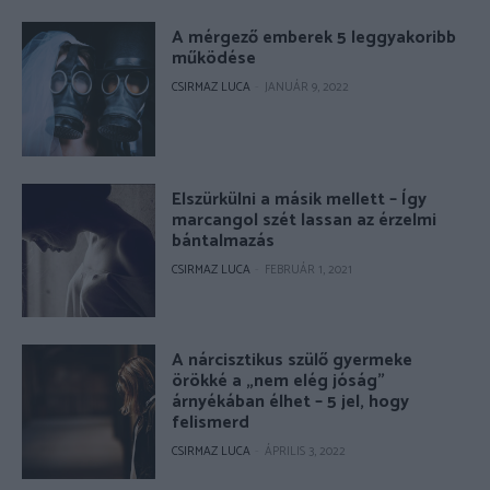
A mérgező emberek 5 leggyakoribb
működése
CSIRMAZ LUCA
-
JANUÁR 9, 2022
Elszürkülni a másik mellett – Így
marcangol szét lassan az érzelmi
bántalmazás
CSIRMAZ LUCA
-
FEBRUÁR 1, 2021
A nárcisztikus szülő gyermeke
örökké a „nem elég jóság”
árnyékában élhet – 5 jel, hogy
felismerd
CSIRMAZ LUCA
-
ÁPRILIS 3, 2022