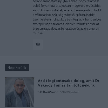
során támogatást nyújtok abban, hogy ráláthass
belső folyamataidra, jobban megértsd érzéseidet
és működésmódodat, valamint mozgósítani tudd
a változáshoz szükséges belső erőforrásaidat.
Szemléletem holisztikus és integratív: hangsúlyos
szerepet kap a tudatos jelenlét (mindfulness), az
érzelemszabályozás fejlesztése és az önismereti
munka.
Népszerűek
Az öt legfontosabb dolog, amit Dr.
Vekerdy Tamás tanított nekünk
RÉVÉSZ ZSUZSA
-
MÁRCIUS 9, 2021