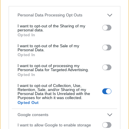
át a gyermek, a szülő vagy a felnőtt állapotba.
third parties.
Please note that this website/app uses one or more Google
Personal Data Processing Opt Outs
Mit tehetünk?
services and may gather and store information including but
not limited to your visit or usage behaviour. You may click to
I want to opt-out of the Sharing of my
Az én-állapotok felismerése: Kezdd azzal, hogy különböző helyzetekben
personal data.
grant or deny consent to Google and its third-party tags to
azonosítod saját és partnered én-állapotait. Vedd észre azokat a
Opted In
use your data for below specified purposes in below Google
viselkedésmintákat, kommunikációs stílusokat és érzelmi reakciókat,
consent section.
amelyek megfelelnek a szülő, felnőtt és gyermek én-állapotoknak. A
I want to opt-out of the Sale of my
Personal Data.
fokozott tudatosság lehetővé teszi a tudatosabb és szándékosabb
Opted In
interakciókat.
I want to opt-out of processing my
A felnőtt-felnőtt kommunikáció elősegítése: Törekedj a kommunikációra
Personal Data for Targeted Advertising.
a felnőtt én-állapotodból kiindulva, ahol mindketten nyílt, őszinte és
Opted In
tiszteletteljes párbeszédet folytattok. Fókuszálj az aktív hallgatásra, az
empatikus megértésre és az együttműködő problémamegoldásra. Kerüld
I want to opt-out of Collection, Use,
Retention, Sale, and/or Sharing of my
a szülő-gyermek dinamikába való belecsúszást, ahol az egyikőtök szülői
Personal Data that Is Unrelated with the
vagy gyermeki szerepet vállal, ami konfliktushoz és nehezteléshez
Purposes for which it was collected.
vezethet.
Opted Out
Navigálás a szülő-gyermek interakciókban: Szülői vagy gyermeki én-
Google consents
állapotok jelennek meg az interakciókban, vizsgáld meg a mögöttes
I want to allow Google to enable storage
dinamikát és annak hatását a kapcsolatra. Gyakorold az egészséges