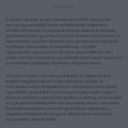
- Advertisement -
A szülői én-állapotot az olyan tekintélyszemélyektől, mint a szülők,
tanárok vagy gondviselők, tanult viselkedésmódok, hiedelmek és
attitűdök befolyásolják. Ez megnyilvánulhat gondoskodó és támogató
(gondoskodó szülő) vagy kritikus és irányító (kritikus szülő) formában. A
kapcsolatokban a szülő én-állapotból származó interakciók magukban
foglalhatják a tanácsadást, az útmutatást vagy a múltbeli
tapasztalatokon vagy társadalmi normákon alapuló ítélkezést.
Ilyen
amikor: A partner a neveltetése vagy kulturális értékei alapján tanácsot ad
a másik félnek, gondoskodó vagy kritikus álláspontot felvéve.
A felnőtt én-állapot a racionális gondolkodást, az objektivitást és a
problémamegoldást képviseli. A jelen pillanatban működik, az
információkat elemzi, döntéseket hoz, és a helyzetekre nem érzelmek
vagy múltbeli tapasztalatok, hanem tények és logika alapján reagál. A
felnőtt én-állapotból származó interakciókat a nyitottság, a kíváncsiság és
az új perspektívák felfedezésére való hajlandóság jellemzi.
Ilyen amikor:
Konstruktív beszélgetés a partnerrel egy konfliktus megoldására, a
megoldások megtalálására és egymás álláspontjának megértésére
összpontosítva, ítélkezés nélkül.