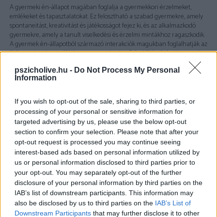
A gyermeki én-állapot magában foglalja a gyermekkori érzelmeket,
emlékeket és tapasztalatokat. Ez felosztható a szabad gyermekre, amely
spontaneitást, kreativitást és játékosságot fejez ki, és az alkalmazkodó
gyermekre, amely a tanult viselkedési és érzelmi mintákhoz ragaszkodik.
A gyermek én-állapotból származó interakciók magukban foglalhatják az
öröm, az izgalom, a félelem vagy a sebezhetőség kifejezését.
Ilyen amikor:
A gyermekkori emlékek felelevenítése vagy játékos tevékenységek
pszicholive.hu -
Do Not Process My Personal
végzése a partnerrel, hogy elősegítsék az érzelmi kötődést és a
Information
spontaneitást a kapcsolatban.
If you wish to opt-out of the sale, sharing to third parties, or
Egy családi dinamikán belül olyan könnyű lehet belecsúszni a fenti én-
állapotokba. Az én-állapotok a felnőtt gyermekek és szüleik között is
processing of your personal or sensitive information for
igazán nyilvánvalóak lehetnek. Például amikor átlépjük a gyermekkori
targeted advertising by us, please use the below opt-out
otthonunk küszöbét, a gyermeki állapotba léphetünk, ironikus módon a
section to confirm your selection. Please note that after your
szüleink a felnőtt állapotban találkoznak velünk, így különösen
opt-out request is processed you may continue seeing
tudatosan kell viselkednünk, hogy a felnőtt állapotban legyünk. Van úgy,
interest-based ads based on personal information utilized by
hogy a pár egy tagja, de akár mindketten is azt érezhetik, hogy a
us or personal information disclosed to third parties prior to
partnerük a szülőjükké vált, aki megmondja nekik, hogy mit tegyenek stb.
your opt-out. You may separately opt-out of the further
Ez pedig ahhoz vezet, hogy automatikusan átcsúsznak a gyermeki
disclosure of your personal information by third parties on the
állapotba, ami konfliktushoz vezethet a kapcsolatban, és olyan
IAB’s list of downstream participants. This information may
mondatokhoz, mint
„úgy viselkedik, mint az anyám”.
El kell azonban
mondani, hogy mindenkinek egyéni felelőssége, hogy tudja, milyen én-
also be disclosed by us to third parties on the
IAB’s List of
állapotban van, ezért érdemes lehet tudatosítani, hogy mikor csúszunk
Downstream Participants
that may further disclose it to other