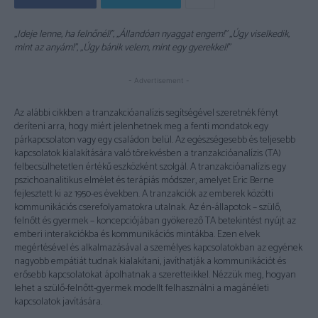
„Ideje lenne, ha felnőnél!”, „Állandóan nyaggat engem!” „Úgy viselkedik,
mint az anyám!”, „Úgy bánik velem, mint egy gyerekkel!”
- Advertisement -
Az alábbi cikkben a tranzakcióanalízis segítségével szeretnék fényt
deríteni arra, hogy miért jelenhetnek meg a fenti mondatok egy
párkapcsolaton vagy egy családon belül. Az egészségesebb és teljesebb
kapcsolatok kialakítására való törekvésben a tranzakcióanalízis (TA)
felbecsülhetetlen értékű eszközként szolgál. A tranzakcióanalízis egy
pszichoanalitikus elmélet és terápiás módszer, amelyet Eric Berne
fejlesztett ki az 1950-es években. A tranzakciók az emberek közötti
kommunikációs cserefolyamatokra utalnak. Az én-állapotok – szülő,
felnőtt és gyermek – koncepciójában gyökerező TA betekintést nyújt az
emberi interakciókba és kommunikációs mintákba. Ezen elvek
megértésével és alkalmazásával a személyes kapcsolatokban az egyének
nagyobb empátiát tudnak kialakítani, javíthatják a kommunikációt és
erősebb kapcsolatokat ápolhatnak a szeretteikkel. Nézzük meg, hogyan
lehet a szülő-felnőtt-gyermek modellt felhasználni a magánéleti
kapcsolatok javítására.