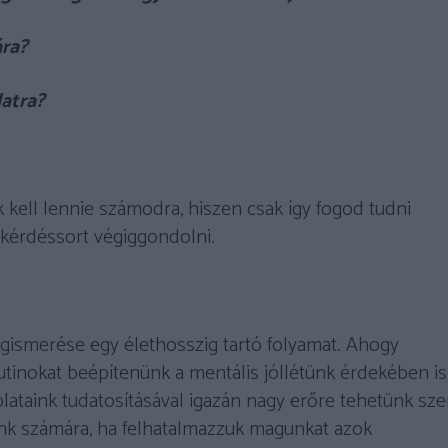
ra?
latra?
k kell lennie számodra, hiszen csak így fogod tudni
 kérdéssort végiggondolni.
egismerése egy élethosszig tartó folyamat. Ahogy
tinokat beépítenünk a mentális jóllétünk érdekében is
lataink tudatosításával igazán nagy erőre tehetünk sze
k számára, ha felhatalmazzuk magunkat azok