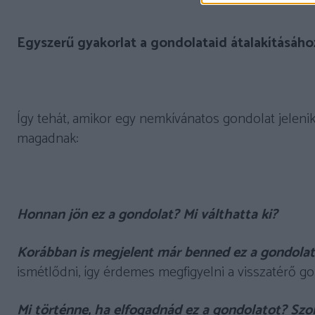
Egyszerű gyakorlat a gondolataid átalakításáho
Így tehát, amikor egy nemkívánatos gondolat jeleni
magadnak:
Honnan jön ez a gondolat? Mi válthatta ki?
Korábban is megjelent már benned ez a gondola
ismétlődni, így érdemes megfigyelni a visszatérő go
Mi történne, ha elfogadnád ez a gondolatot? Szo