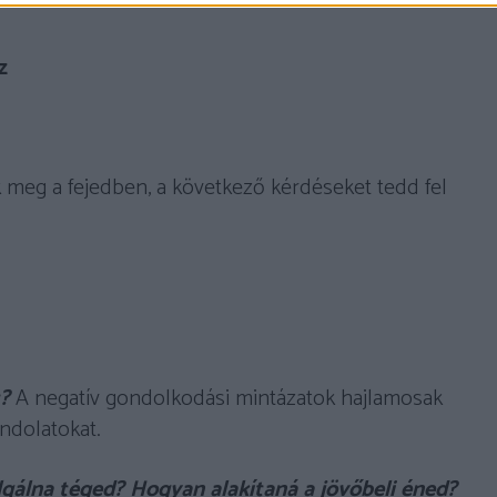
z
k meg a fejedben, a következő kérdéseket tedd fel
t?
A negatív gondolkodási mintázatok hajlamosak
ndolatokat.
lgálna téged? Hogyan alakítaná a jövőbeli éned?