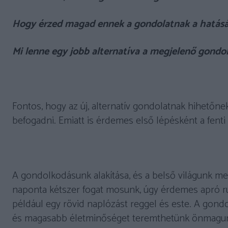
Hogy érzed magad ennek a gondolatnak a hatásá
Mi lenne egy jobb alternatíva a megjelenő gondo
Fontos, hogy az új, alternatív gondolatnak hihetőne
befogadni. Emiatt is érdemes első lépésként a fenti
A gondolkodásunk alakítása, és a belső világunk m
naponta kétszer fogat mosunk, úgy érdemes apró ru
például egy rövid naplózást reggel és este. A gondo
és magasabb életminőséget teremthetünk önmagun