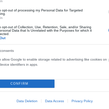
In
citásnak köszönhetően,
és a jó hír az, hogy ebben a
hogy formáljuk a gondolatainkat.
to opt-out of processing my Personal Data for Targeted
ing.
In
o opt-out of Collection, Use, Retention, Sale, and/or Sharing
ersonal Data that Is Unrelated with the Purposes for which it
lected.
Out
consents
o allow Google to enable storage related to advertising like cookies on
z agyunkban, mint a nyomokat a friss hóban.
Minél
evice identifiers in apps.
 lesz, de mindig dönthetünk úgy, hogy új
atainknál is: ha egy gondolat számtalanszor
ed meg), akkor egyre erősebbé válik a nyom. Ha
CONFIRM
kapcsolatok jönnek létre az agyadban, és minél többsz
sz ez az új útvonal.
Data Deletion
Data Access
Privacy Policy