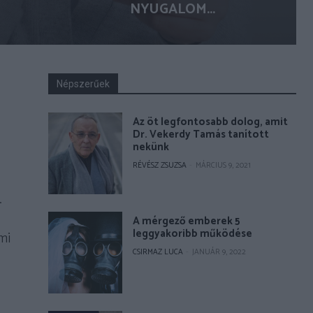
NYUGALOM...
Népszerűek
Az öt legfontosabb dolog, amit
Dr. Vekerdy Tamás tanított
nekünk
RÉVÉSZ ZSUZSA
-
MÁRCIUS 9, 2021
.
A mérgező emberek 5
leggyakoribb működése
mi
CSIRMAZ LUCA
-
JANUÁR 9, 2022