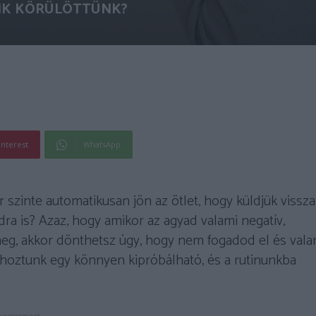
IK KÖRÜLÖTTÜNK?
interest
WhatsApp
szinte automatikusan jön az ötlet, hogy küldjük vissza
ra is? Azaz, hogy amikor az agyad valami negatív,
 meg, akkor dönthetsz úgy, hogy nem fogadod el és vala
 hoztunk egy könnyen kipróbálható, és a rutinunkba