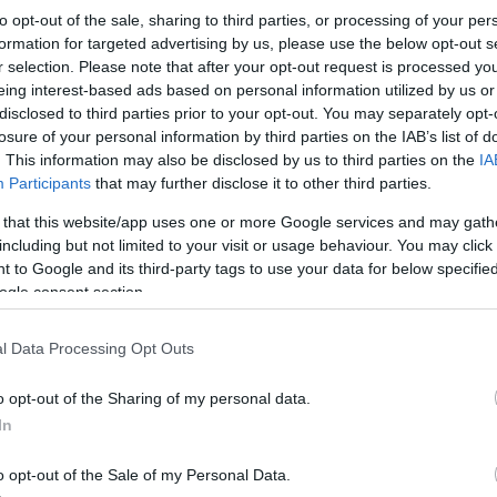
to opt-out of the sale, sharing to third parties, or processing of your per
formation for targeted advertising by us, please use the below opt-out s
r selection. Please note that after your opt-out request is processed y
eing interest-based ads based on personal information utilized by us or
ehet pozitív vagy negatív, de a legfontosabb, hogy nem
disclosed to third parties prior to your opt-out. You may separately opt-
losure of your personal information by third parties on the IAB’s list of
ásod arra, hogy alakítsd és támogatóbbá, konstruktívabb
. This information may also be disclosed by us to third parties on the
IA
Participants
that may further disclose it to other third parties.
 that this website/app uses one or more Google services and may gath
including but not limited to your visit or usage behaviour. You may click 
 to Google and its third-party tags to use your data for below specifi
ogle consent section.
is hasznos, ha megpróbálod megérteni, miért jelenhetn
an ezek a belső hiedelmeidből táplálkoznak, vagy épp
l Data Processing Opt Outs
zimplán képtelenségek.
o opt-out of the Sharing of my personal data.
In
o opt-out of the Sale of my Personal Data.
yeknek csak töredékét tudatosítjuk.
Agyunk