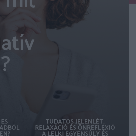
 mit
atív
l?
MES
TUDATOS JELENLÉT,
ADBÓL
RELAXÁCIÓ ÉS ÖNREFLEXIÓ
EN?
A LELKI EGYENSÚLY ÉS