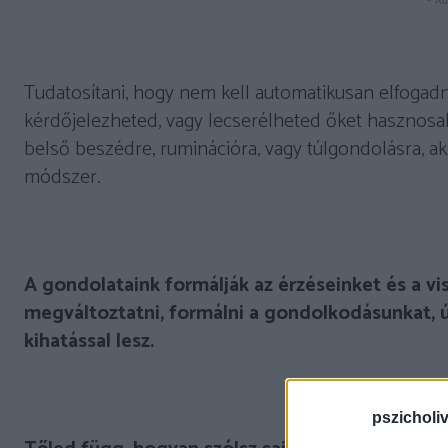
- Ad
Tudatosítani, hogy nem kell automatikusan elfoga
kérdőjelezheted, vagy lecserélheted őket hasznosab
belső beszédre, ruminációra, vagy túlgondolásra, ak
módszer.
A gondolataink formálják az érzéseinket és a 
megváltoztatni, formálni a gondolkodásunkat, ú
kihatással lesz.
pszicholi