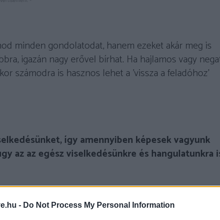
vertisement -
dnod minden gondolatodat, hanem ezeket akár meg is
bra, igazán nagy erővel bírhat. Ha hajlamos vagy nega
kor számodra is hasznos lehet a ’vissza a feladóhoz’
viselkedésünket, így amennyiben képesek vagyunk
gy az az egész viselkedésünkre és hangulatunkra i
ve.hu -
Do Not Process My Personal Information