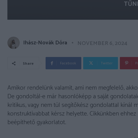
TŰN
Ihász-Novák Dóra
NOVEMBER 6, 2024
Facebook
Twitter
P
Share
Amikor rendelünk valamit, ami nem megfelelő, akkor 
De gondoltál-e már hasonlóképp a saját gondolataid
kritikus, vagy nem túl segítőkész gondolattal kínál
konstruktívabbat kérsz helyette. Cikkünkben ehhez
beépíthető gyakorlatot.