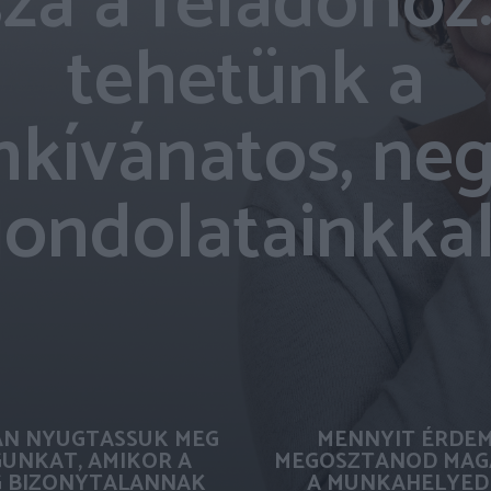
sza a feladóhoz:
tehetünk a
kívánatos, neg
ondolatainkka
N NYUGTASSUK MEG
MENNYIT ÉRDE
UNKAT, AMIKOR A
MEGOSZTANOD MAG
G BIZONYTALANNAK
A MUNKAHELYED