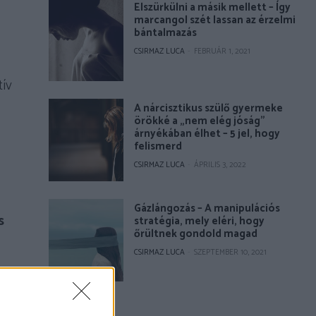
Elszürkülni a másik mellett – Így
marcangol szét lassan az érzelmi
bántalmazás
CSIRMAZ LUCA
-
FEBRUÁR 1, 2021
tív
A nárcisztikus szülő gyermeke
örökké a „nem elég jóság”
árnyékában élhet – 5 jel, hogy
felismerd
CSIRMAZ LUCA
-
ÁPRILIS 3, 2022
Gázlángozás – A manipulációs
s
stratégia, mely eléri, hogy
őrültnek gondold magad
CSIRMAZ LUCA
-
SZEPTEMBER 10, 2021