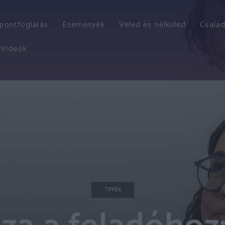
őpontfoglalás
Események
Veled és nélküled
Család
Videók
TIPPEK