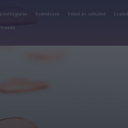
őpontfoglalás
Események
Veled és nélküled
Család
Videók