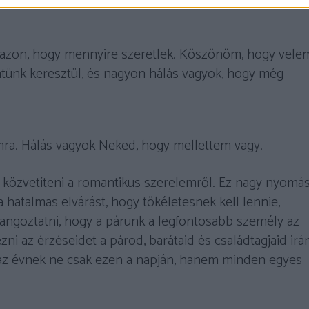
 azon, hogy mennyire szeretlek. Köszönöm, hogy vele
tünk keresztül, és nagyon hálás vagyok, hogy még
mra. Hálás vagyok Neked, hogy mellettem vagy.
 közvetíteni a romantikus szerelemről. Ez nagy nyomás
 hatalmas elvárást, hogy tökéletesnek kell lennie,
l hangoztatni, hogy a párunk a legfontosabb személy az
zni az érzéseidet a párod, barátaid és családtagjaid irán
 az évnek ne csak ezen a napján, hanem minden egyes