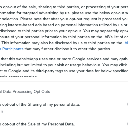
kább fenntartjuk a romantikus kapcsolatokkal összefügg
to opt-out of the sale, sharing to third parties, or processing of your per
formation for targeted advertising by us, please use the below opt-out s
r selection. Please note that after your opt-out request is processed y
vertisement -
eing interest-based ads based on personal information utilized by us or
disclosed to third parties prior to your opt-out. You may separately opt-
ban sokak számára kellemetlen, stresszes és érzelmileg
losure of your personal information by third parties on the IAB’s list of
égzett nemrégiben készült tanulmány szerint azok, akik
. This information may also be disclosed by us to third parties on the
IA
Participants
that may further disclose it to other third parties.
iós tünetről számoltak be, mint azok, akik ajándékot
szt vevő férfiak hangulata nagyjából két hét után
 that this website/app uses one or more Google services and may gath
including but not limited to your visit or usage behaviour. You may click 
int) a szomorúság tünetei gyakran három hétig is
 to Google and its third-party tags to use your data for below specifi
lidays influence relationship processes and outcomes?
ogle consent section.
entine’s Day)
, amely azt vizsgálta, hogy a Valentin-nap
Neuberg (2004) szerzők megállapították, hogy azok a
l Data Processing Opt Outs
az ünnep előtt, közel ötször nagyobb valószínűséggel
o opt-out of the Sharing of my personal data.
szakban, mint az év más időszakaiban.
In
 közölni a randipartnereddel, házastársaddal vagy
o opt-out of the Sale of my Personal Data.