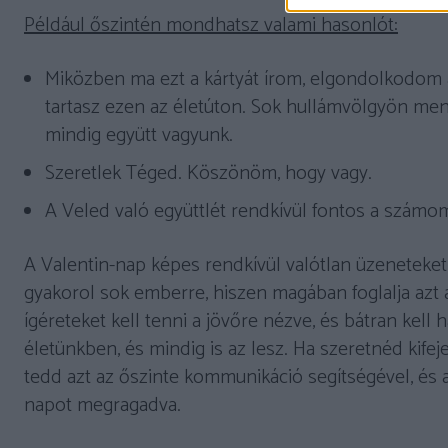
Például őszintén mondhatsz valami hasonlót:
Miközben ma ezt a kártyát írom, elgondolkodom
tartasz ezen az életúton. Sok hullámvölgyön men
mindig együtt vagyunk.
Szeretlek Téged. Köszönöm, hogy vagy.
A Veled való együttlét rendkívül fontos a számo
A Valentin-nap képes rendkívül valótlan üzeneteket
gyakorol sok emberre, hiszen magában foglalja azt a
ígéreteket kell tenni a jövőre nézve, és bátran kel
életünkben, és mindig is az lesz. Ha szeretnéd kifeje
tedd azt az őszinte kommunikáció segítségével, és
napot megragadva.