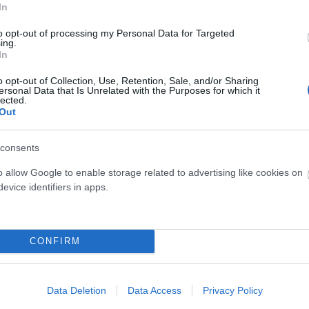
ünnepelheted a barátaidat, a családodat és önmagadat 
In
dolgokat közölj, amit őszintén tiszta szívből érzel a
to opt-out of processing my Personal Data for Targeted
ing.
In
o opt-out of Collection, Use, Retention, Sale, and/or Sharing
ersonal Data that Is Unrelated with the Purposes for which it
lected.
Out
yetlen dolog, amit biztosan tudsz, az az, hogy
hogyan
ni a jövőben -, ezért koncentrálj erre!
consents
ha
és az
örökké
ritkán olyan leírások, amelyeket a
o allow Google to enable storage related to advertising like cookies on
evice identifiers in apps.
ználhatsz!
ddel, barátaiddal és családtagjaiddal kapcsolatban.
CONFIRM
itekre és céljaitokra koncentrálj:
Ne ígérj olyan
igazak lesznek!
Data Deletion
Data Access
Privacy Policy