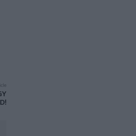
icle
GY
D!