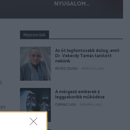
NYUGALOM...
Népszerűek
Az öt legfontosabb dolog, amit
Dr. Vekerdy Tamás tanított
nekünk
RÉVÉSZ ZSUZSA
-
MÁRCIUS 9, 2021
l.
A mérgező emberek 5
leggyakoribb működése
CSIRMAZ LUCA
-
JANUÁR 9, 2022
don
s
yan