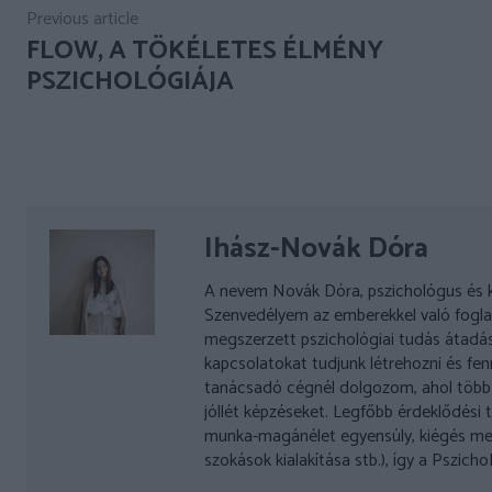
Previous article
FLOW, A TÖKÉLETES ÉLMÉNY
PSZICHOLÓGIÁJA
Ihász-Novák Dóra
A nevem Novák Dóra, pszichológus és kog
Szenvedélyem az emberekkel való foglal
megszerzett pszichológiai tudás átadás
kapcsolatokat tudjunk létrehozni és fenn
tanácsadó cégnél dolgozom, ahol több k
jóllét képzéseket. Legfőbb érdeklődési t
munka-magánélet egyensúly, kiégés meg
szokások kialakítása stb.), így a Pszic