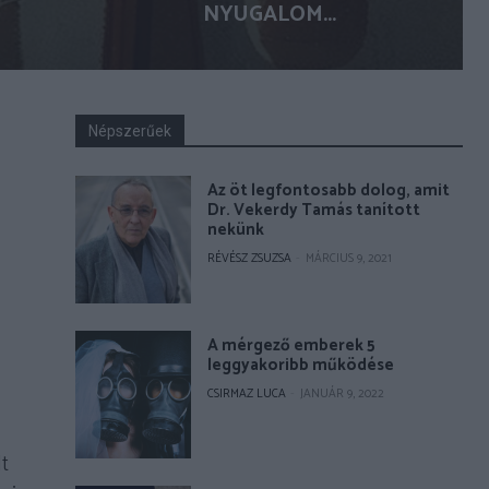
NYUGALOM...
Népszerűek
Az öt legfontosabb dolog, amit
Dr. Vekerdy Tamás tanított
nekünk
RÉVÉSZ ZSUZSA
-
MÁRCIUS 9, 2021
A mérgező emberek 5
leggyakoribb működése
CSIRMAZ LUCA
-
JANUÁR 9, 2022
t