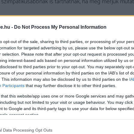
szimpatikusabbnak is tarthatnak, ha meg merjük mutat
vertisement -
ve.hu -
Do Not Process My Personal Information
to opt-out of the sale, sharing to third parties, or processing of your per
formation for targeted advertising by us, please use the below opt-out s
, ha megmutatjuk sebezhetőségünket és tökéletlen
r selection. Please note that after your opt-out request is processed y
 ezek a félelmek túlzóak a fejünkben, és hogy
a hibáink
eing interest-based ads based on personal information utilized by us or
disclosed to third parties prior to your opt-out. You may separately opt-
se hatására nemhogy kevésbé, hanem sokszor inkáb
losure of your personal information by third parties on the IAB’s list of
(„Beautiful Mess Effect”-nek is nevezik a hatást). De ak
. This information may also be disclosed by us to third parties on the
IA
ékeny oldalunkat?
Participants
that may further disclose it to other third parties.
 that this website/app uses one or more Google services and may gath
including but not limited to your visit or usage behaviour. You may click 
 to Google and its third-party tags to use your data for below specifi
ogle consent section.
kkor annak a kockázatát is vállaljuk, hogy a másik err
, sőt, ahogy a fenti hatás is mutatja, akár
l Data Processing Opt Outs