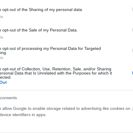
nban az a lehetőség is ott van, hogy elutasítást vagy
an igyekszünk védekezni.
o opt-out of the Sharing of my personal data.
In
o opt-out of the Sale of my Personal Data.
In
hány példa a sebezhetőség vagy a tökéletlenség
to opt-out of processing my Personal Data for Targeted
ing.
In
projekt/feladat kapcsán.
o opt-out of Collection, Use, Retention, Sale, and/or Sharing
ersonal Data that Is Unrelated with the Purposes for which it
y tévedtél.
lected.
Out
ogatást kérni.
consents
o allow Google to enable storage related to advertising like cookies on
evice identifiers in apps.
sa van. Egyikőnk sem tökéletes, ha pedig fel merjük
az emberek kevésbé legyenek kritikusak önmagukkal