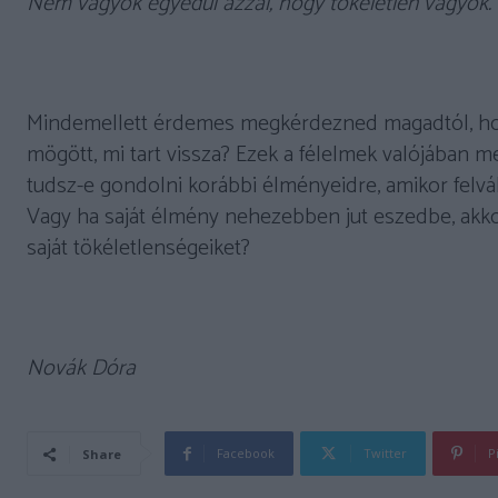
Nem vagyok egyedül azzal, hogy tökéletlen vagyok.
Mindemellett érdemes megkérdezned magadtól, hogy
mögött, mi tart vissza? Ezek a félelmek valójában me
tudsz-e gondolni korábbi élményeidre, amikor felvá
Vagy ha saját élmény nehezebben jut eszedbe, akk
saját tökéletlenségeiket?
Novák Dóra
Facebook
Twitter
P
Share