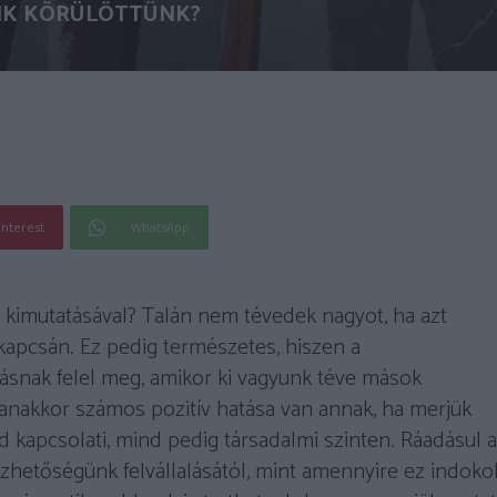
IK KÖRÜLÖTTÜNK?
interest
WhatsApp
 kimutatásával? Talán nem tévedek nagyot, ha azt
pcsán. Ez pedig természetes, hiszen a
ásnak felel meg, amikor ki vagyunk téve mások
yanakkor számos pozitív hatása van annak, ha merjük
 kapcsolati, mind pedig társadalmi szinten. Ráadásul a
ezhetőségünk felvállalásától, mint amennyire ez indokol