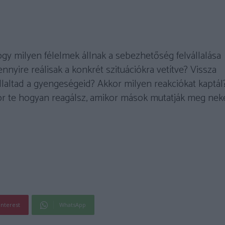
 milyen félelmek állnak a sebezhetőség felvállalása
nnyire reálisak a konkrét szituációkra vetítve? Vissza
llaltad a gyengeségeid? Akkor milyen reakciókat kaptál
or te hogyan reagálsz, amikor mások mutatják meg nek
interest
WhatsApp