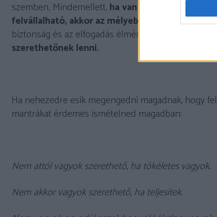
szemben. Mindemellett,
ha van arról élményünk,
felvállalható, akkor az mélyebb, tartalmasabb 
biztonság és az elfogadás élményével. Megmutatja
szerethetőnek lenni.
Ha nehezedre esik megengedni magadnak, hogy felv
mantrákat érdemes ismételned magadban:
Nem attól vagyok szerethető, ha tökéletes vagyok.
Nem akkor vagyok szerethető, ha teljesítek.