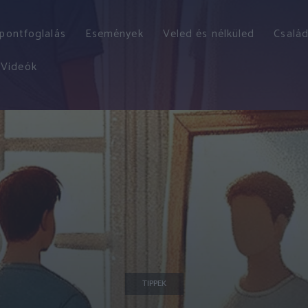
őpontfoglalás
Események
Veled és nélküled
Család
Videók
TIPPEK