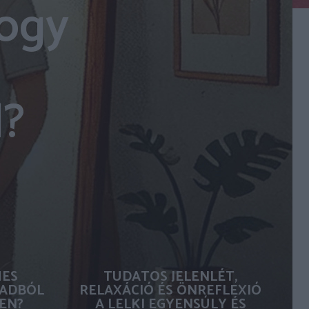
hogy
d?
MES
TUDATOS JELENLÉT,
ADBÓL
RELAXÁCIÓ ÉS ÖNREFLEXIÓ
EN?
A LELKI EGYENSÚLY ÉS