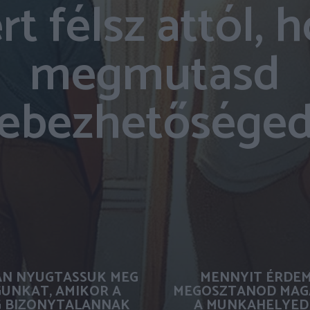
rt félsz attól, 
megmutasd
ebezhetősége
N NYUGTASSUK MEG
MENNYIT ÉRDE
UNKAT, AMIKOR A
MEGOSZTANOD MAG
G BIZONYTALANNAK
A MUNKAHELYED