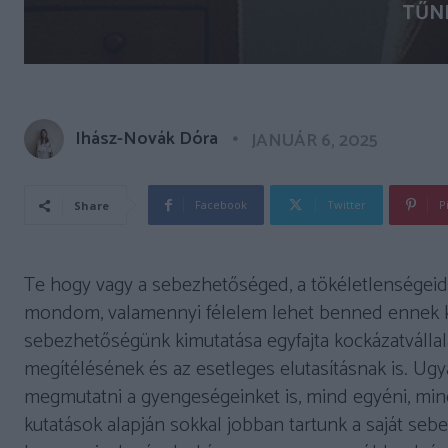
TŰN
Ihász-Novák Dóra
JANUÁR 6, 2025
Facebook
Twitter
P
Share
Te hogy vagy a sebezhetőséged, a tökéletlenségeid
mondom, valamennyi félelem lehet benned ennek ka
sebezhetőségünk kimutatása egyfajta kockázatvállal
megítélésének és az esetleges elutasításnak is. Ug
megmutatni a gyengeségeinket is, mind egyéni, mind
kutatások alapján sokkal jobban tartunk a saját seb