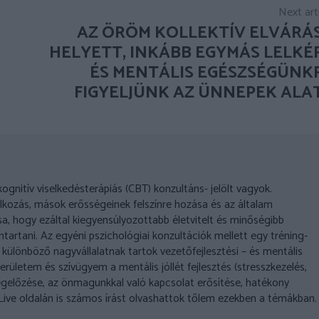
Next art
AZ ÖRÖM KOLLEKTÍV ELVÁRÁ
HELYETT, INKÁBB EGYMÁS LELKÉ
ÉS MENTÁLIS EGÉSZSÉGÜNK
FIGYELJÜNK AZ ÜNNEPEK ALA
nitív viselkedésterápiás (CBT) konzultáns- jelölt vagyok.
kozás, mások erősségeinek felszínre hozása és az általam
a, hogy ezáltal kiegyensúlyozottabb életvitelt és minőségibb
tartani. Az egyéni pszichológiai konzultációk mellett egy tréning-
ülönböző nagyvállalatnak tartok vezetőfejlesztési – és mentális
erületem és szívügyem a mentális jóllét fejlesztés (stresszkezelés,
előzése, az önmagunkkal való kapcsolat erősítése, hatékony
hoLive oldalán is számos írást olvashattok tőlem ezekben a témákban.