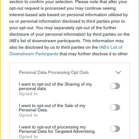
altruista cselekedetek,
vagyis anyagi javaink mások javára történő
section to confirm your selection. Please note that after your
felhasználása szintén növelik a boldogságérzetet, annak is, aki ad és
opt-out request is processed you may continue seeing
annak is, aki kapja. Így a jótékonykodás, mások megajándékozása vagy
interest-based ads based on personal information utilized by
egy apró meglepetés azoknak, akiket szeretünk, képes hozzájárulni
us or personal information disclosed to third parties prior to
jóllétünkhöz.
your opt-out. You may separately opt-out of the further
disclosure of your personal information by third parties on the
A pénzt használhatjuk arra is, hogy megkönnyítse az életünket.
IAB’s list of downstream participants. This information may
Segítségével
időt spórolhatunk
(pl. házhoz rendelhetjük a
also be disclosed by us to third parties on the
IAB’s List of
bevásárlást), a felszabaduló időt pedig olyan tevékenységekre
Downstream Participants
that may further disclose it to other
fordíthatjuk, melyek valódi örömforrást jelentenek (például a
third parties.
szeretteinkkel való időtöltés, egy izgalmas hobbiban való elmerülés,
mozgás stb.).
Please note that this website/app uses one or more Google
Personal Data Processing Opt Outs
services and may gather and store information including but
Mindemellett a pénz
lehetőséget biztosít arra is, hogy
not limited to your visit or usage behaviour. You may click to
I want to opt-out of the Sharing of my
fejlődjünk
: képezhetjük magunkat, dolgozhatunk az önismeretünkön
personal data.
grant or deny consent to Google and its third-party tags to
és így tovább.
Opted In
use your data for below specified purposes in below Google
consent section.
I want to opt-out of the Sale of my
Bár a pénznek megvannak a limitációi abban, hogy miképp tud minket
Personal Data.
boldoggá tenni, de ha jól használjuk, képes hozzájárulni az általános
Opted In
elégedettségérzetünkhöz és boldogságunkhoz, de természetesen
önmagában nem elegendő, és nem is az egyetlen út annak eléréséhez.
I want to opt-out of processing my
Personal Data for Targeted Advertising.
Opted In