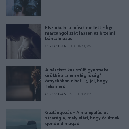
Elszürkülni a másik mellett – Így
marcangol szét lassan az érzelmi
bántalmazás
CSIRMAZ LUCA
-
FEBRUÁR 1, 2021
A nárcisztikus szülő gyermeke
örökké a „nem elég jóság”
árnyékában élhet – 5 jel, hogy
felismerd
CSIRMAZ LUCA
-
ÁPRILIS 3, 2022
Gázlángozás – A manipulációs
stratégia, mely eléri, hogy őrültnek
gondold magad