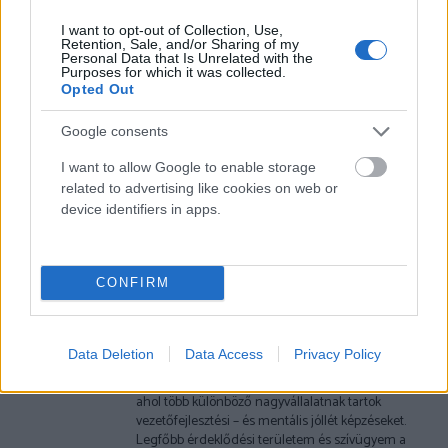
Facebook
Twitter
Pinterest
I want to opt-out of Collection, Use,
Retention, Sale, and/or Sharing of my
Personal Data that Is Unrelated with the
Purposes for which it was collected.
Previous article
Next article
Opted Out
ÍGY FEJLESZTHETED A
MIÉRT FÉLÜNK ÁTLAGOSAK
BENNED ÉLŐ KREATIVITÁST
LENNI?
Google consents
I want to allow Google to enable storage
related to advertising like cookies on web or
Ihász-Novák Dóra
device identifiers in apps.
A nevem Novák Dóra, pszichológus és kognitív
viselkedésterápiás (CBT) konzultáns- jelölt vagyok.
Szenvedélyem az emberekkel való foglalkozás,
CONFIRM
mások erősségeinek felszínre hozása és az
általam megszerzett pszichológiai tudás átadása,
hogy ezáltal kiegyensúlyozottabb életvitelt és
minőségibb kapcsolatokat tudjunk létrehozni és
Data Deletion
Data Access
Privacy Policy
fenntartani. Az egyéni pszichológiai konzultációk
mellett egy tréning-tanácsadó cégnél dolgozom,
ahol több különböző nagyvállalatnak tartok
vezetőfejlesztési – és mentális jóllét képzéseket.
Legfőbb érdeklődési területem és szívügyem a