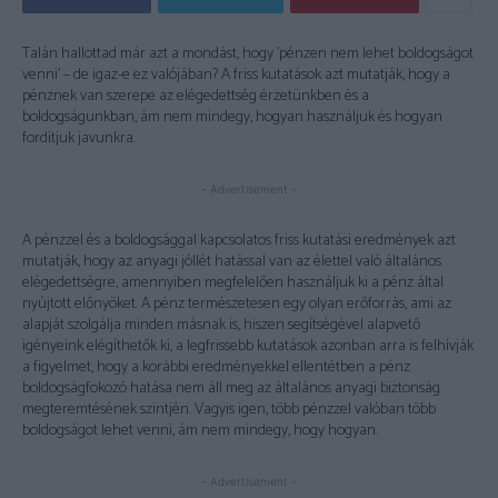
Talán hallottad már azt a mondást, hogy ’pénzen nem lehet boldogságot
venni’ – de igaz-e ez valójában? A friss kutatások azt mutatják, hogy a
pénznek van szerepe az elégedettség érzetünkben és a
boldogságunkban, ám nem mindegy, hogyan használjuk és hogyan
fordítjuk javunkra.
- Advertisement -
A pénzzel és a boldogsággal kapcsolatos friss kutatási eredmények azt
mutatják, hogy az anyagi jóllét hatással van az élettel való általános
elégedettségre, amennyiben megfelelően használjuk ki a pénz által
nyújtott előnyöket. A pénz természetesen egy olyan erőforrás, ami az
alapját szolgálja minden másnak is, hiszen segítségével alapvető
igényeink elégíthetők ki, a legfrissebb kutatások azonban arra is felhívják
a figyelmet, hogy a korábbi eredményekkel ellentétben a pénz
boldogságfokozó hatása nem áll meg az általános anyagi biztonság
megteremtésének szintjén. Vagyis igen, több pénzzel valóban több
boldogságot lehet venni, ám nem mindegy, hogy hogyan.
- Advertisement -