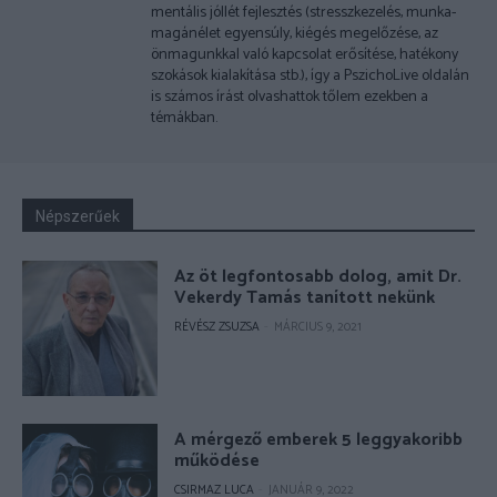
mentális jóllét fejlesztés (stresszkezelés, munka-
magánélet egyensúly, kiégés megelőzése, az
önmagunkkal való kapcsolat erősítése, hatékony
szokások kialakítása stb.), így a PszichoLive oldalán
is számos írást olvashattok tőlem ezekben a
témákban.
Népszerűek
Az öt legfontosabb dolog, amit Dr.
Vekerdy Tamás tanított nekünk
RÉVÉSZ ZSUZSA
-
MÁRCIUS 9, 2021
A mérgező emberek 5 leggyakoribb
működése
CSIRMAZ LUCA
-
JANUÁR 9, 2022