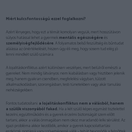
Miért kulcsfontosságú ezzel foglalkozni?
Azért lényeges, hogy ezt a témát komolyan vegyük, mert hosszútávon
súlyos hatással lehet a gyermek
mentális egészségére
és
személyiségfejlődésére
. A folyamatos belső feszültség és bűntudat
aláássa az önértékelését, hiszen úgy éli meg, hogy sosem tud elég jó
lenni mindkét szülő számára.
A lojalitáskonfliktus azért különösen veszélyes, mert belülről emészti a
gyereket. Nem mindig látványos: nem kiabálásban vagy hisztiben jelenik
meg, hanem gyakran csendben, megfelelési vágyban, túlzott
alkalmazkodásban, szorongásban, testi tünetekben vagy akár tanulási
nehézségekben.
Fontos tudatosítani:
a lojalitáskonfliktus nem a válásból, hanem
a szülők viszonyából fakad.
Ha a két szülő képes egymást tisztelettel
kezelni, együttműködni és a gyerek érzelmi biztonságát szem előtt
tartani, akkor a válás önmagában nem okoz maradandó lelki sérülést. Az
igazi probléma akkor kezdődik, amikor a gyerek kapcsolattartási
eszközzé, postássá vagy szövetségessé válik – tehát bevonódik a felnőttek