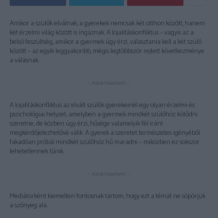
Amikor a szülők elválnak, a gyerekek nemcsak két otthon között, hanem
két érzelmi világ között is ingáznak. A lojalitáskonfliktus – vagyis az a
belső feszültség, amikor a gyermek úgy érzi, választania kell a két szülő
között – az egyik leggyakoribb, mégis legtöbbször rejtett következménye
a válásnak.
- Advertisement -
A lojalitáskonfliktus az elvált szülők gyerekeinél egy olyan érzelmi és
pszichológiai helyzet, amelyben a gyermek mindkét szülőhöz kötődni
szeretne, de közben úgy érzi, hűsége valamelyik fél iránt
megkérdőjelezhetővé válik. A gyerek a szeretet természetes igényéből
fakadóan próbál mindkét szülőhöz hű maradni – miközben ez sokszor
lehetetlennek tűnik.
- Advertisement -
Mediátorként kiemelten fontosnak tartom, hogy ezt a témát ne söpörjük
a szőnyeg alá.