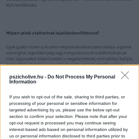
közti konfliktusba.
Milyen jelek utalhatnak lojalitáskonfliktusra?
Egyik gyakori tünet az érzelmi megnyilvánulások széles skálája: a gyerek
szoronghat, ingerlékenység vagy hangulatzavarok is előfordulhatnak
nála. Ugyanakkor fizikai tünetek is megjelenhetnek, mint például fejfájás,
gyomorfájás, alvászavar vagy akár bepisilés, melyek mögött gyakran
érzelmi stressz húzódik meg. A gyermek néha visszahúzódóvá válik,
visszatarthat információkat és nehezebb számára a nyílt kommunikáció.
pszicholive.hu -
Do Not Process My Personal
Gyakran reflex-szerűen támogatja az egyik szülőt, még akkor is, ha ezzel
Information
elfogult vagy torzított képet fest a másikról.
If you wish to opt-out of the sale, sharing to third parties, or
processing of your personal or sensitive information for
targeted advertising by us, please use the below opt-out
section to confirm your selection. Please note that after your
opt-out request is processed you may continue seeing
interest-based ads based on personal information utilized by
us or personal information disclosed to third parties prior to