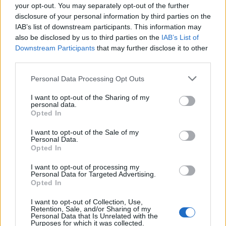
your opt-out. You may separately opt-out of the further
Mit tehet a szülő?
disclosure of your personal information by third parties on the
IAB’s list of downstream participants. This information may
A lojalitáskonfliktus megelőzésének és oldásának alapja a
szülői
also be disclosed by us to third parties on the
IAB’s List of
együttműködés
. Ez nem feltétlenül azt jelenti, hogy a szülőknek
Downstream Participants
that may further disclose it to other
mindenben egyet kell érteniük, hanem azt, hogy a gyerek érdekeit
képesek közösen előtérbe helyezni.
third parties.
Please note that this website/app uses one or more Google
Personal Data Processing Opt Outs
A gyereknek mindkét szülőre szüksége van, lehetőleg úgy, hogy mindkét
services and may gather and store information including but
kapcsolatot biztonságosnak és elfogadónak élhesse meg.
not limited to your visit or usage behaviour. You may click to
I want to opt-out of the Sharing of my
personal data.
grant or deny consent to Google and its third-party tags to
Opted In
Ne kritizáld a másik szülőt!
use your data for below specified purposes in below Google
A gyerek mindkettőtöket szeret és minden negatív megjegyzés belső
consent section.
I want to opt-out of the Sale of my
törést okozhat benne.
Personal Data.
Ne tedd a gyereket hírvivővé!
Opted In
Ne kérdezd, mit csinált, mit mondott a másik szülő és ne rajta
keresztül üzenj! Ez látszólag ártalmatlan lehet, de a gyerek számára
I want to opt-out of processing my
Personal Data for Targeted Advertising.
óriási teher.
Opted In
Engedd meg, hogy jól érezze magát a másik szülőnél is!
Ha a gyerek boldogan tér vissza a másik szülőtől, örülj vele! Az, hogy
I want to opt-out of Collection, Use,
Retention, Sale, and/or Sharing of my
jól érzi magát ott, nem azt jelenti, hogy téged kevésbé szeret.
Personal Data that Is Unrelated with the
Purposes for which it was collected.