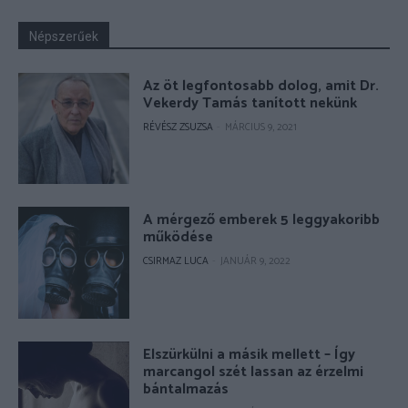
Népszerűek
Az öt legfontosabb dolog, amit Dr.
Vekerdy Tamás tanított nekünk
RÉVÉSZ ZSUZSA
-
MÁRCIUS 9, 2021
A mérgező emberek 5 leggyakoribb
működése
CSIRMAZ LUCA
-
JANUÁR 9, 2022
Elszürkülni a másik mellett – Így
marcangol szét lassan az érzelmi
bántalmazás