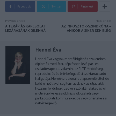
Facebook
Twitter
Pinterest
Previous article
Next article
A TERÁPIÁS KAPCSOLAT
AZ IMPOSZTOR-SZINDRÓMA –
LEZÁRÁSÁNAK DILEMMÁI
AMIKOR A SIKER SEM ELÉG
Hennel Éva
Hennel Éva vagyok, mentálhigiénés szakember,
diplomás mediátor, képzésben lévő pár- és
családterapeuta, valamint az ELTE Meddőségi,
reprodukciós és örökbefogadási szaktanácsadó
hallgatója. Mérnöki, racionális alapszemlélettel, de
kellő empátiával segítem azoknak az útját, akik
hozzám fordulnak. Legyen szó akár elakadásról,
motiváció keresésről, krízisről, családi vagy
párkapcsolati, kommunikációs vagy önértékelési
nehézségekről.