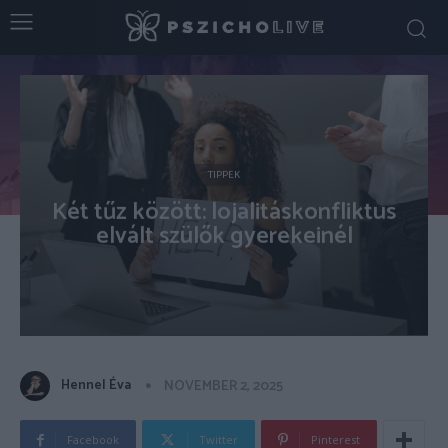
TIPPEK
Két tűz között: lojalitáskonfliktus
elvált szülők gyerekeinél
Hennel Éva
NOVEMBER 2, 2025
Facebook
Twitter
Pinterest