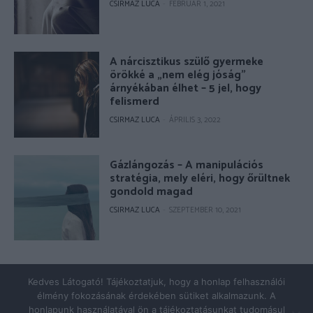
CSIRMAZ LUCA
-
FEBRUÁR 1, 2021
A nárcisztikus szülő gyermeke
örökké a „nem elég jóság”
árnyékában élhet – 5 jel, hogy
felismerd
CSIRMAZ LUCA
-
ÁPRILIS 3, 2022
Gázlángozás – A manipulációs
stratégia, mely eléri, hogy őrültnek
gondold magad
CSIRMAZ LUCA
-
SZEPTEMBER 10, 2021
© Copyright 2026 - pszicholive.hu
Kedves Látogató! Tájékoztatjuk, hogy a honlap felhasználói
élmény fokozásának érdekében sütiket alkalmazunk. A
Impresszum
Adatkezelés
honlapunk használatával ön a tájékoztatásunkat tudomásul