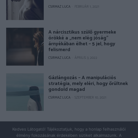
CSIRMAZ LUCA
-
FEBRUÁR 1, 2021
A nárcisztikus szülő gyermeke
örökké a „nem elég jóság”
árnyékában élhet – 5 jel, hogy
felismerd
CSIRMAZ LUCA
-
ÁPRILIS 3, 2022
Gázlángozás – A manipulációs
stratégia, mely eléri, hogy őrültnek
gondold magad
CSIRMAZ LUCA
-
SZEPTEMBER 10, 2021
© Copyright 2026 - pszicholive.hu
Kedves Látogató! Tájékoztatjuk, hogy a honlap felhasználói
élmény fokozásának érdekében sütiket alkalmazunk. A