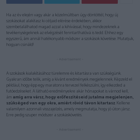
Ha az év elején vagy akár a közelmúltban úgy döntöttél, hogy új
szokásokat alakítasz ki céljaid elérése érdekében, akkor
szembetalálhatod magad azzal a kihívással, hogy mindezeknek a
tevékenységeknek az elvégzését fenntarthatóvá is tedd. Ehhez egy
egyszerű, ám annál hatékonyabb módszer a szokások követése. Mutatjuk,
hogyan csináld!
- Advertisement -
A szokások kialakításához türelemre és kitartásra van szükségünk.
Gyakran időbe telik, amíg a kívánt eredmények megjelennek. Képzeld el
például, hogy épp egy maratonra tervezel felkészülni, így elkezded a
futóedzéseket. A látható eredményekre akár hónapokat is várnod kell,
ám
amíg arra vársz, hogy erőfeszítéseid jutalma megjelenjen,
szükséged van egy okra, amiért rövid távon kitartasz
. Kellene
valamilyen azonnali visszajelzés, amely megmutatja, hogy jó úton jársz.
Erre pedig szuper módszer a szokáskövetés.
- Advertisement -