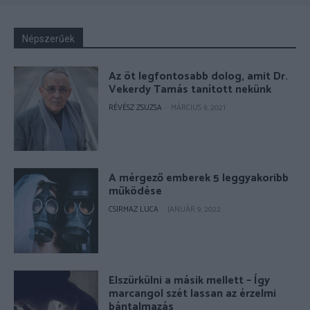
Népszerűek
Az öt legfontosabb dolog, amit Dr.
Vekerdy Tamás tanított nekünk
RÉVÉSZ ZSUZSA
-
MÁRCIUS 9, 2021
A mérgező emberek 5 leggyakoribb
működése
CSIRMAZ LUCA
-
JANUÁR 9, 2022
Elszürkülni a másik mellett – Így
marcangol szét lassan az érzelmi
bántalmazás