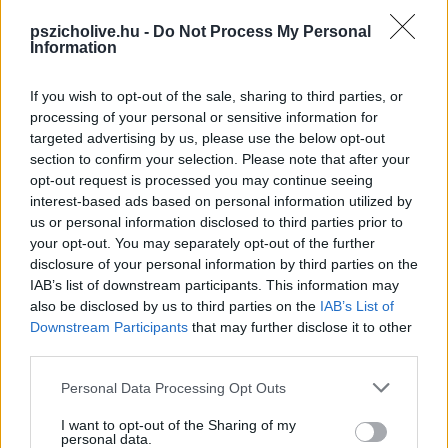
naptárra, és meglátod a sorozatodat, ismét
emlékeztetni fogod
magad, hogy cselekedj
és ne szakítsd meg a sorozatot. Kutatások
pszicholive.hu -
Do Not Process My Personal
kimutatták, hogy azok az emberek, akik nyomon követik a céljaik elérését,
Information
mint például a fogyást vagy a dohányzásról való leszokást, nagyobb
valószínűséggel érnek el eredményeket.
If you wish to opt-out of the sale, sharing to third parties, or
processing of your personal or sensitive information for
A szokáskövetés emellett
őszinte tükröt tart.
A legtöbben
targeted advertising by us, please use the below opt-out
pozitívabbra becsüljük a saját viselkedésünket, mint amilyen az
section to confirm your selection. Please note that after your
valójában. A mérés egy módot kínál arra, hogy legyőzzük a saját
opt-out request is processed you may continue seeing
viselkedésünkkel szembeni vakságunkat, és észrevegyük, mi történik
interest-based ads based on personal information utilized by
valójában minden nap. Amikor a bizonyíték az orrod előtt van, kevésbé
us or personal information disclosed to third parties prior to
valószínű, hogy hazudsz magadnak.
your opt-out. You may separately opt-out of the further
disclosure of your personal information by third parties on the
A szokáskövető motivál a folytatásra.
Amikor azt érezzük, hogy
IAB’s list of downstream participants. This information may
haladunk előre, még motiváltabbá válunk arra, hogy folytassuk az utat.
Ily módon a szokáskövetés pozitív hatással van a motivációra. Ez
also be disclosed by us to third parties on the
IAB’s List of
különösen fontos lehet egy rossz napon, ugyanis amikor rosszkedvűnek
Downstream Participants
that may further disclose it to other
érezzük magunkat, könnyen megfeledkezünk a már elért
third parties.
eredményekről. A szokáskövetés vizuális bizonyítékot nyújt a
munkánkról – azaz egy jó emlékeztető arra, hogy milyen messzire
Please note that this website/app uses one or more Google
Personal Data Processing Opt Outs
jutottál és motivál arra is, hogy ne szakítsd meg a folyamatot.
services and may gather and store information including but
not limited to your visit or usage behaviour. You may click to
I want to opt-out of the Sharing of my
personal data.
grant or deny consent to Google and its third-party tags to