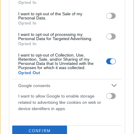
A szokásaid követése segít abban, hogy az eredmények
Opted In
helyett a folyamatra helyezd a fókuszt.
Azaz kielégítő érzést ad,
use your data for below specified purposes in below Google
ha megcsinálod a napi edzéseket, látod a haladást és nem veszted el a
consent section.
I want to opt-out of the Sale of my
motivációd akkor sem, ha a hosszútávú cél, például a maraton lefutása
Personal Data.
még több hónapnyi munkát kíván. A szokáskövető biztosítja a napi
Opted In
lendületet, a haladás és a sikerélmény megélését.
I want to opt-out of processing my
Personal Data for Targeted Advertising.
Felhasznált forrás:
Opted In
https://jamesclear.com/habit-tracker
I want to opt-out of Collection, Use,
Retention, Sale, and/or Sharing of my
Personal Data that Is Unrelated with the
Purposes for which it was collected.
Opted Out
Google consents
Facebook
Twitter
Pinterest
I want to allow Google to enable storage
related to advertising like cookies on web or
Previous article
Next article
device identifiers in apps.
EZ A VILÁG EGYIK
EZEKNEK A DOLGOKNAK KELL
LEGBOLDOGABB NÉPÉNEK
MEGLENNIE AHHOZ, HOGY
TITKA
VALAKI BIZTONSÁGOSAN
KÖTŐDJÖN
CONFIRM