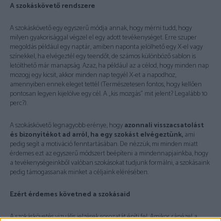
A szokáskövető rendszere
A szokáskövető egy egyszerű módja annak, hogy mérni tudd, hogy
milyen gyakorisággal végzel el egy adott tevékenységet. Erre szuper
megoldás például egy naptár, amiben naponta jelölhető egy X-el vagy
színekkel, ha elvégeztél egy teendőt, de számos különböző sablon is
letölthető már manapság. Azaz, ha például az a célod, hogy minden nap
mozogj egy kicsit, akkor minden nap tegyél X-et a napodhoz,
amennyiben ennek eleget tettél (Természetesen fontos, hogy kellően
pontosan legyen kijelölve egy cél. A „kis mozgás” mit jelent? Legalább 10
perc?).
A szokáskövető legnagyobb erénye, hogy
azonnali visszacsatolást
és bizonyítékot ad arról, ha egy szokást elvégeztünk,
ami
pedig segít a motiváció fenntartásában. De nézzük, mi minden miatt
érdemes ezt az egyszerű módszert beépíteni a mindennapjainkba, hogy
a tevékenységeinkből valóban szokásokat tudjunk formálni, a szokásaink
pedig támogassanak minket a céljaink elérésében.
Ezért érdemes követned a szokásaid
A szokáskövetés vizuális jelzések sorozatát építi fel. Amikor ránézel a