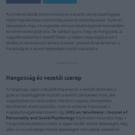
Az emberek közötti kommunikáció és a vezetői szerep összefüggése
régóta foglalkoztatja a pszichológusokat és szociológusokat. Gyakran
tapasztaljuk, hogy a hangosabb, extrovertáltabb egyének könnyebben
kerülnek vezető pozícióba. De valóban igaz-e, hogy aki hangosabb, az
nagyobb eséllyel lesz vezető? Ebben a cikkben megvizsgáljuk ezt a
kérdést, és bemutatunk néhány kutatást, amelyek fényt derítenek a
hangosság és a vezetői képességek közötti kapcsolatra.
- Advertisement -
Hangosság és vezetői szerep
A hangosság, vagyis a beszédhang ereje és a verbális dominancia
gyakran összefüggésbe hozható a vezetői szerepekkel. Azok, akik
magabiztosan és határozottan fejezik ki magukat, könnyebben
kerülhetnek vezető pozícióba, mivel az emberek hajlamosak a
magabiztos egyéneket követni. Egy
2012-es tanulmány
a
Journal of
Personality and Social Psychology
folyóiratban kimutatta, hogy a
hangosabb beszédstílus növeli az egyén észlelt vezetői képességeit, még
akkor is, ha a tényleges vezetői képességeik nem jobbak másokénál.