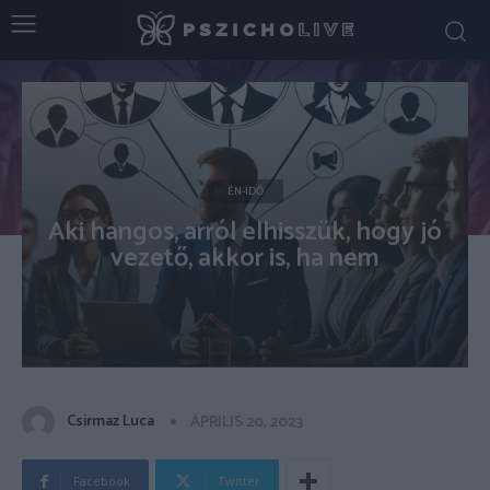
ÉN-IDŐ
Aki hangos, arról elhisszük, hogy jó
vezető, akkor is, ha nem
Csirmaz Luca
ÁPRILIS 20, 2023
Facebook
Twitter