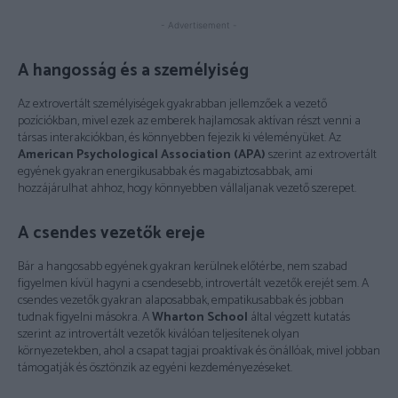
- Advertisement -
A hangosság és a személyiség
Az extrovertált személyiségek gyakrabban jellemzőek a vezető
pozíciókban, mivel ezek az emberek hajlamosak aktívan részt venni a
társas interakciókban, és könnyebben fejezik ki véleményüket. Az
American Psychological Association (APA)
szerint az extrovertált
egyének gyakran energikusabbak és magabiztosabbak, ami
hozzájárulhat ahhoz, hogy könnyebben vállaljanak vezető szerepet.
A csendes vezetők ereje
Bár a hangosabb egyének gyakran kerülnek előtérbe, nem szabad
figyelmen kívül hagyni a csendesebb, introvertált vezetők erejét sem. A
csendes vezetők gyakran alaposabbak, empatikusabbak és jobban
tudnak figyelni másokra. A
Wharton School
által végzett kutatás
szerint az introvertált vezetők kiválóan teljesítenek olyan
környezetekben, ahol a csapat tagjai proaktívak és önállóak, mivel jobban
támogatják és ösztönzik az egyéni kezdeményezéseket.