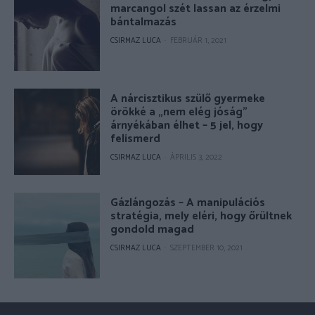
marcangol szét lassan az érzelmi
bántalmazás
CSIRMAZ LUCA
-
FEBRUÁR 1, 2021
A nárcisztikus szülő gyermeke
örökké a „nem elég jóság”
árnyékában élhet – 5 jel, hogy
felismerd
CSIRMAZ LUCA
-
ÁPRILIS 3, 2022
Gázlángozás – A manipulációs
stratégia, mely eléri, hogy őrültnek
gondold magad
CSIRMAZ LUCA
-
SZEPTEMBER 10, 2021