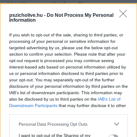
A hatékony vezetés tényezői
pszicholive.hu -
Do Not Process My Personal
A vezetői képességeket nem csupán a hangosság vagy a személyiség
Information
határozza meg. Számos tényező járul hozzá ahhoz, hogy valaki
hatékony vezetővé váljon:
If you wish to opt-out of the sale, sharing to third parties, or
Empátia és érzelmi intelligencia
: A jó vezetők képesek
processing of your personal or sensitive information for
megérteni és kezelni mások érzelmeit, valamint együttérzéssel
targeted advertising by us, please use the below opt-out
reagálni.
section to confirm your selection. Please note that after your
opt-out request is processed you may continue seeing
Kommunikációs készségek
: A hatékony kommunikáció, amely
interest-based ads based on personal information utilized by
magában foglalja az aktív hallgatást és a világos üzenetközvetítést,
kulcsfontosságú a vezetésben.
us or personal information disclosed to third parties prior to
your opt-out. You may separately opt-out of the further
Döntéshozatali képesség
: A vezetőknek képesnek kell lenniük
disclosure of your personal information by third parties on the
gyors és megalapozott döntéseket hozni.
IAB’s list of downstream participants. This information may
Rugalmasság és alkalmazkodóképesség
: A változó
also be disclosed by us to third parties on the
IAB’s List of
körülményekhez való alkalmazkodás képessége elengedhetetlen a
Downstream Participants
that may further disclose it to other
sikeres vezetéshez.
third parties.
Kutatási eredmények
Please note that this website/app uses one or more Google
Personal Data Processing Opt Outs
services and may gather and store information including but
Egy
Harvard Business Review
által publikált tanulmány szerint a
not limited to your visit or usage behaviour. You may click to
I want to opt-out of the Sharing of my