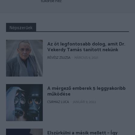
tükörbe néz.
Népszerűek
Az öt legfontosabb dolog, amit Dr.
Vekerdy Tamás tanított nekünk
RÉVÉSZ ZSUZSA
-
MÁRCIUS 9, 2021
A mérgező emberek 5 leggyakoribb
működése
CSIRMAZ LUCA
-
JANUÁR 9, 2022
Elszürkülni a másik mellett – Így