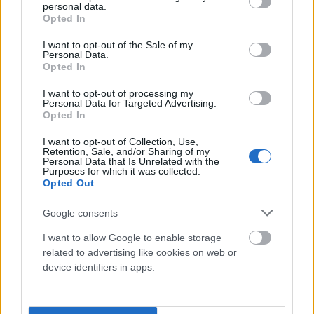
personal data.
vezetők hatékonysága inkább az érzelmi intelligenciához és a
grant or deny consent to Google and its third-party tags to
Opted In
kommunikációs készségekhez kapcsolódik, mintsem a hangossághoz
use your data for below specified purposes in below Google
vagy a verbális dominanciához. Ez azt sugallja, hogy bár a hangosabb
consent section.
I want to opt-out of the Sale of my
egyének könnyebben kerülhetnek vezető pozícióba, a sikeres
Personal Data.
vezetéshez sokkal többre van szükség.
Opted In
I want to opt-out of processing my
Összegzés
Personal Data for Targeted Advertising.
Opted In
A hangosság és a vezetői szerep közötti kapcsolat bonyolult és
többrétegű. Bár a magabiztos és hangos beszédmód segíthet valakit
I want to opt-out of Collection, Use,
vezető pozícióba juttatni, a valódi vezetői képességekhez ennél több kell.
Retention, Sale, and/or Sharing of my
Personal Data that Is Unrelated with the
Az empátia, a kommunikációs készségek, a döntéshozatali képesség és a
Purposes for which it was collected.
rugalmasság mind kulcsfontosságú tényezők a hatékony vezetésben. Az
Opted Out
introvertált, csendes vezetők is ugyanolyan sikeresek lehetnek, ha
rendelkeznek ezekkel a tulajdonságokkal.
Google consents
Hivatkozások
I want to allow Google to enable storage
related to advertising like cookies on web or
device identifiers in apps.
Journal of Personality and Social Psychology:
https://www.apa.org/pubs/journals/psp/
American Psychological Association (APA):
https://www.apa.org