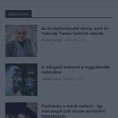
Népszerűek
Az öt legfontosabb dolog, amit Dr.
Vekerdy Tamás tanított nekünk
RÉVÉSZ ZSUZSA
-
MÁRCIUS 9, 2021
A mérgező emberek 5 leggyakoribb
működése
CSIRMAZ LUCA
-
JANUÁR 9, 2022
Elszürkülni a másik mellett – Így
marcangol szét lassan az érzelmi
bántalmazás