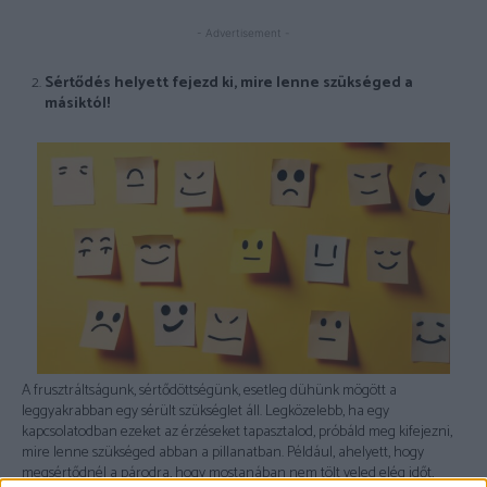
- Advertisement -
Sértődés helyett fejezd ki, mire lenne szükséged a
másiktól!
A frusztráltságunk, sértődöttségünk, esetleg dühünk mögött a
leggyakrabban egy sérült szükséglet áll. Legközelebb, ha egy
kapcsolatodban ezeket az érzéseket tapasztalod, próbáld meg kifejezni,
mire lenne szükséged abban a pillanatban. Például, ahelyett, hogy
megsértődnél a párodra, hogy mostanában nem tölt veled elég időt,