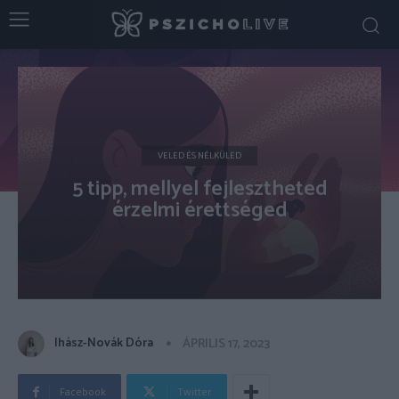
VELED ÉS NÉLKÜLED
5 tipp, mellyel fejlesztheted
érzelmi érettséged
Ihász-Novák Dóra
ÁPRILIS 17, 2023
Facebook
Twitter