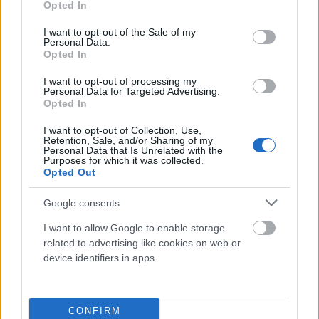
Opted In
Beszélj az érzéseidről!
use your data for below specified purposes in below Google
consent section.
I want to opt-out of the Sale of my
Az érzelmileg érett személy képes felismerni és kifejezni az érzéseit.
Personal Data.
Olykor állj meg a napod során és próbáld meg beazonosítani a benned
Opted In
megjelenő érzéseket: hogyan tudnád leírni, amit érzel? Hol jelenik meg
ez az érzés a testedben? Milyen szükséglettel párosul? Mi az, ami ebben
I want to opt-out of processing my
Personal Data for Targeted Advertising.
az érzelmi állapotban jól esik és mi az, amit jobb elkerülni? Ezeknek a
Opted In
kérdéseknek a rendszeres megválaszolása és egyben az érzelmeid
tudatosításának gyakorlása nagyban hozzájárul az önismereted
I want to opt-out of Collection, Use,
fejlődéséhez is. Ha ez már jól megy, gyakorold azt is, hogyan tudod
Retention, Sale, and/or Sharing of my
érzéseidet kifejezni és intenzív érzelmeidet hogyan tudod csillapítani. Az
Personal Data that Is Unrelated with the
érzelmeid megosztása és tudatosítása mélyíti a kapcsolataidat – nem
Purposes for which it was collected.
Opted Out
csak másokkal, önmagaddal is.
Google consents
Facebook
Twitter
I want to allow Google to enable storage
related to advertising like cookies on web or
device identifiers in apps.
Previous article
Next article
4 KOMMUNIKÁCIÓS MÓDSZER
AKI HANGOS, ARRÓL
AHHOZ, HOGY MEGHALLJÁK
ELHISSZÜK, HOGY JÓ VEZETŐ,
AZT, AMIT MONDASZ
AKKOR IS, HA NEM
CONFIRM