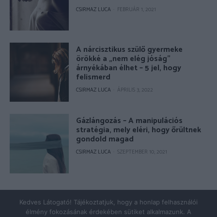
CSIRMAZ LUCA
-
FEBRUÁR 1, 2021
A nárcisztikus szülő gyermeke
örökké a „nem elég jóság”
árnyékában élhet – 5 jel, hogy
felismerd
CSIRMAZ LUCA
-
ÁPRILIS 3, 2022
Gázlángozás – A manipulációs
stratégia, mely eléri, hogy őrültnek
gondold magad
CSIRMAZ LUCA
-
SZEPTEMBER 10, 2021
© Copyright 2026 - pszicholive.hu
Kedves Látogató! Tájékoztatjuk, hogy a honlap felhasználói
élmény fokozásának érdekében sütiket alkalmazunk. A