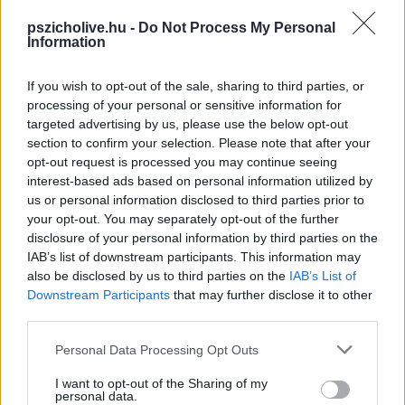
fejezd ki számára, hogy hiányzik, és arra lenne szükséged, hogy többet
tudj vele kapcsolódni.
pszicholive.hu -
Do Not Process My Personal
Information
Ismerd fel, amikor érzelmileg ki vagy merülve.
If you wish to opt-out of the sale, sharing to third parties, or
Jó, ha tudod magadról, mikor van szükséged egy kis időre egyedül, mert
processing of your personal or sensitive information for
például fáradt vagy, vagy kedvetlen. Ilyenkor ezt jelezheted a körülötted
targeted advertising by us, please use the below opt-out
lévőknek is, hiszen mindenkinek lehetnek rosszabb napjai vagy időszakai.
section to confirm your selection. Please note that after your
Az a fontos, hogy tudatában légy és tudd, ilyenkor mi segít neked és mi
opt-out request is processed you may continue seeing
az, amit jobb elkerülni. Például fáradtan vagy kedvetlenül nem a
interest-based ads based on personal information utilized by
leghatékonyabb megbeszélni egy konfliktushelyzetet vagy egy
us or personal information disclosed to third parties prior to
nehezebb témát.
your opt-out. You may separately opt-out of the further
disclosure of your personal information by third parties on the
Vállalj felelősséget!
IAB’s list of downstream participants. This information may
also be disclosed by us to third parties on the
IAB’s List of
Ha hibázol, ha megbántasz másokat vagy nem megfelelően reagálsz egy
Downstream Participants
that may further disclose it to other
helyzetben, képes vagy bocsánatot kérni és vállalni a felelősséget a
third parties.
szavaidért és tetteidért? Az érzelmi érettség nem azt jelenti, hogy nem
hibázunk, hogy nem reagálunk olykor túl dolgokat – a lényeg, hogy
Please note that this website/app uses one or more Google
Personal Data Processing Opt Outs
törekedj arra, hogy ezeket a helyzeteket aztán felül tudd vizsgálni és
services and may gather and store information including but
korrigálni, ha szükség van rá.
not limited to your visit or usage behaviour. You may click to
I want to opt-out of the Sharing of my
personal data.
grant or deny consent to Google and its third-party tags to