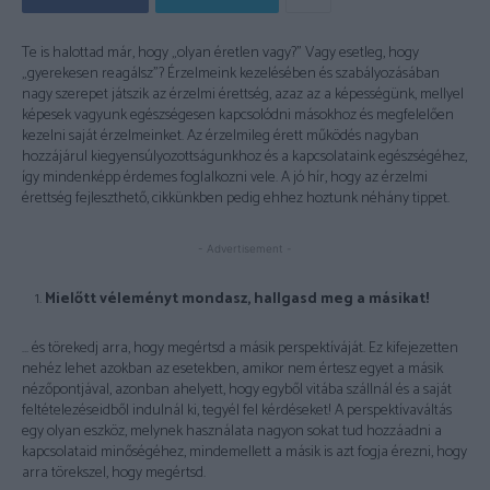
Te is halottad már, hogy „olyan éretlen vagy?” Vagy esetleg, hogy
„gyerekesen reagálsz”? Érzelmeink kezelésében és szabályozásában
nagy szerepet játszik az érzelmi érettség, azaz az a képességünk, mellyel
képesek vagyunk egészségesen kapcsolódni másokhoz és megfelelően
kezelni saját érzelmeinket. Az érzelmileg érett működés nagyban
hozzájárul kiegyensúlyozottságunkhoz és a kapcsolataink egészségéhez,
így mindenképp érdemes foglalkozni vele. A jó hír, hogy az érzelmi
érettség fejleszthető, cikkünkben pedig ehhez hoztunk néhány tippet.
- Advertisement -
Mielőtt véleményt mondasz, hallgasd meg a másikat!
… és törekedj arra, hogy megértsd a másik perspektíváját. Ez kifejezetten
nehéz lehet azokban az esetekben, amikor nem értesz egyet a másik
nézőpontjával, azonban ahelyett, hogy egyből vitába szállnál és a saját
feltételezéseidből indulnál ki, tegyél fel kérdéseket! A perspektívaváltás
egy olyan eszköz, melynek használata nagyon sokat tud hozzáadni a
kapcsolataid minőségéhez, mindemellett a másik is azt fogja érezni, hogy
arra törekszel, hogy megértsd.