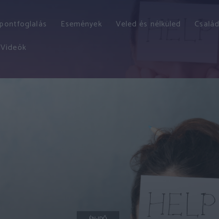
őpontfoglalás
Események
Veled és nélküled
Család
Videók
ÉN-IDŐ