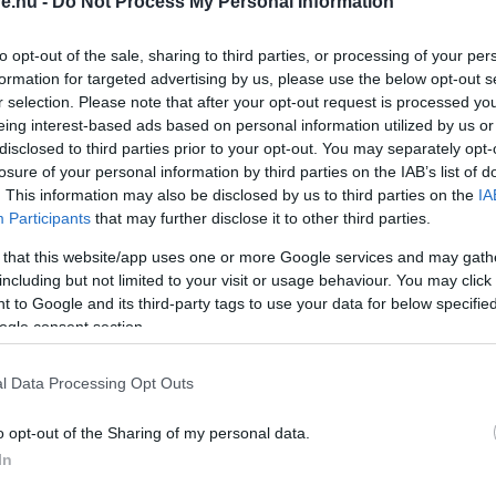
ve.hu -
Do Not Process My Personal Information
to opt-out of the sale, sharing to third parties, or processing of your per
 jellemeznek, veszélyeztetve lehetsz a kiégés ezen
formation for targeted advertising by us, please use the below opt-out s
r selection. Please note that after your opt-out request is processed y
eing interest-based ads based on personal information utilized by us or
yes életed, hogy meg tudj felelni a munkában.
disclosed to third parties prior to your opt-out. You may separately opt-
losure of your personal information by third parties on the IAB’s list of
és a céljaidba, mint a személyes életedbe.
. This information may also be disclosed by us to third parties on the
IA
Participants
that may further disclose it to other third parties.
ár fizikai) egészséged annak érdekében, hogy elérd a
 that this website/app uses one or more Google services and may gath
including but not limited to your visit or usage behaviour. You may click 
 to Google and its third-party tags to use your data for below specifi
d magadon, érdemes nagyobb tudatosságot helyezni a
ogle consent section.
egítségével a negatív automatikus gondolatok és a
l Data Processing Opt Outs
lépés lehet. Például, azt a hiedelmet, hogy
gy olyan mantrává alakíthatod, hogy „
ha élvezem az
o opt-out of the Sharing of my personal data.
váljak”
. Fontos annak a gondolatnak a tudatosítása
In
e, hanem esszenciális része a hatékonyságnak, a