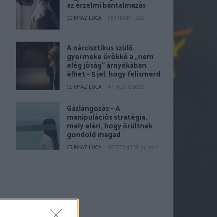
az érzelmi bántalmazás
CSIRMAZ LUCA
-
FEBRUÁR 1, 2021
A nárcisztikus szülő
gyermeke örökké a „nem
elég jóság” árnyékában
élhet – 5 jel, hogy felismerd
CSIRMAZ LUCA
-
ÁPRILIS 3, 2022
Gázlángozás – A
manipulációs stratégia,
mely eléri, hogy őrültnek
gondold magad
CSIRMAZ LUCA
-
SZEPTEMBER 10, 2021