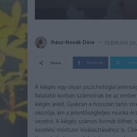
Ihász-Novák Dóra
FEBRUÁR 20,
Facebook
Twitt
Share
A kiégés egy olyan pszichológiai jelenség,
fiatalabb korban számolnak be az ember
kiégés jeleit. Gyakran a hosszan tartó str
okozója, ám a jelentőségteljes munka é
vezetni. A kiégés számos formát ölthet, 
kezelési módszer kiválasztásához is. Cik