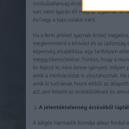
motiválatlanság érzése, nehéz reggelente
van, nem igazán éli meg az izgalmat, az 
és/vagy a kapcsolatai iránt.
Ha a fenti jeleket igaznak érzed magadr
megteremteni a kihívást és az újdonság é
képesség elsajátítása, egy tanfolyam elk
meggyökereztetése. Fontos, hogy a munk
és fejezd ki, mire lenne igényed, milyen 
amik a motivációdat is visszahoznák. Ha
amik ki tudnának hozni ebből az állapo
azt, ami felkelti az érdeklődésed és aktiv
A jelentéktelenség érzéséből táplá
A kiégés harmadik formája akkor fordul e