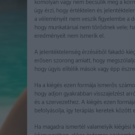
komolyan vagy nem becsülik meg a körn
úgy érzi, hogy értéktelen és jelentéktelen
a véleményét nem veszik figyelembe a dön
hogy munkatársai nem törődnek vele; ha 
eredményeit nem ismerik el.
A jelentéktelenség érzéséből fakadó kiég
erősen szorong amiatt, hogy megszólaljon
hogy úgyis elítélik mások vagy épp észre
Ha a kiégés ezen formája ismerős számod
hogy adjon gyakrabban visszajelzést arr
és a szervezethez. A kiégés ezen formája
befolyásolja, így terápiás keretek közöt
Ha magadra ismertél valamelyik kiégési