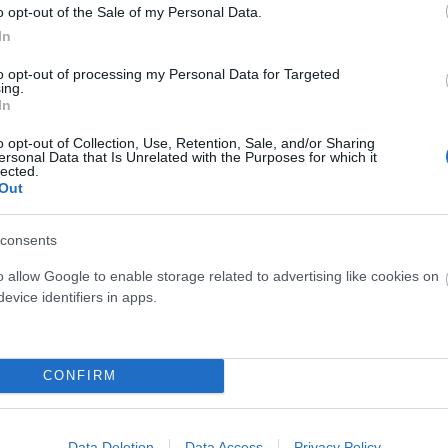
.
o opt-out of the Sale of my Personal Data.
In
hogy a többi formáját is – idő kezelni. Ami a fentiek
to opt-out of processing my Personal Data for Targeted
ing.
 egyre nagyobb hangsúlyt fektetni az identitásod és
In
 életterületünk van, ahol elégedettséget élünk meg,
o opt-out of Collection, Use, Retention, Sale, and/or Sharing
z én-komplexitás irányába törekvés megteremti az
ersonal Data that Is Unrelated with the Purposes for which it
lected.
és ellen is. Egy olykor szenvedélyt előcsaló hobbi
Out
, a szeretteinkkel töltött minőségi időtöltések
eteit (persze kialakulásának mélyebb okairól és a
consents
r segítségét is igénybe venni).
o allow Google to enable storage related to advertising like cookies on
evice identifiers in apps.
s
k, ha valakinek nincs elég kihívás az életében vagy a
CONFIRM
motivált maradjon. Okozhatja a napi rutin
 lehetőségeinek hiánya a munkahelyen. Gyakori a
Data Deletion
Data Access
Privacy Policy