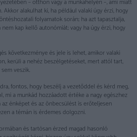
yezetében – otthon vagy a munkahelyén –, ami miatt
. Akkor alakulhat ki, ha például valaki úgy érzi, hogy
téshozatali folyamatok során; ha azt tapasztalja,
nem kap kellő autonómiát; vagy ha úgy érzi, hogy
és következménye és jele is lehet, amikor valaki
, kerüli a nehéz beszélgetéseket, mert attól tart,
 sem veszik.
ra, fontos, hogy beszélj a vezetőddel és kérd meg,
ól, mi a munkád hozzáadott értéke a nagy egészhez
 az énképet és az önbecsülést is erőteljesen
t ezen a témán is érdemes dolgozni.
 formában és tartósan érzed magad hasonló