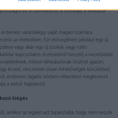
 kikelni az ágyból, hiszen aki ebben az állapotban
újdonságot és a szenvedélyt a munkája, a feladatai
a, érdemes valamiképp saját magad számára
rzést az életedben. Ezt elősegítheti például egy új
ezdése vagy akár egy új szokás vagy rutin
áddal kapcsolatos érzéseidről beszélj a vezetőddel
projekteknek, milyen kihívásoknak örülnél igazán,
 úgy érzed, nincsenek olyan lehetőségek körülötted,
tból, érdemes tágabb körben elkezdeni megkeresni
álja a belső hajtóerőd.
lkozó kiégés
lő, amikor az egyén azt tapasztalja, hogy nem veszik