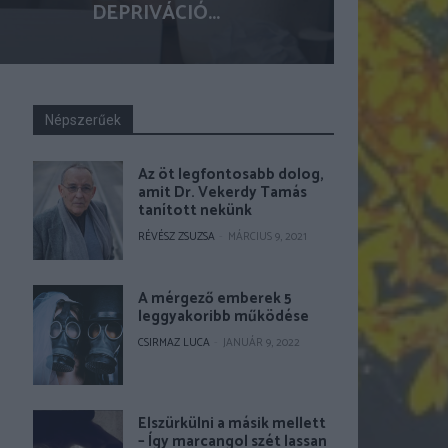
DEPRIVÁCIÓ...
Népszerűek
Az öt legfontosabb dolog,
amit Dr. Vekerdy Tamás
tanított nekünk
RÉVÉSZ ZSUZSA
-
MÁRCIUS 9, 2021
A mérgező emberek 5
leggyakoribb működése
CSIRMAZ LUCA
-
JANUÁR 9, 2022
Elszürkülni a másik mellett
– Így marcangol szét lassan