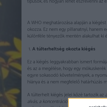
típusok, és hogyan lehet észrevenni az ez
A WHO meghatározása alapján a kiégést 
okozza. Ez nem egy pillanatnyi, hanem e
különféle tényezők mentén alakulhat ki é
A túlterheltség okozta kiégés
Ez a kiégés leggyakrabban ismert formája,
és az a megélése, hogy egy mókuskerék a
egyre sokasodó követelmények, a nyomas
hiánya és a nem megfelelő határhúzás mi
A túlterhelt kiégés jelei közé tartozik az
á
alvás, a koncentrációs nehézségek, a moti