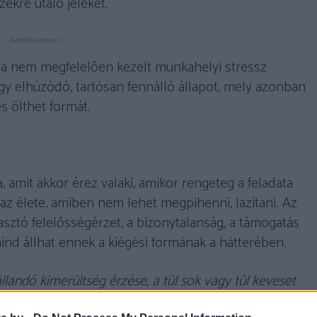
ekre utaló jeleket.
- Advertisement -
a nem megfelelően kezelt munkahelyi stressz
gy elhúzódó, tartósan fennálló állapot, mely azonban
s ölthet formát.
 amit akkor érez valaki, amikor rengeteg a feladata
z élete, amiben nem lehet megpihenni, lazítani. Az
ztó felelősségérzet, a bizonytalanság, a támogatás
nd állhat ennek a kiégési formának a hátterében.
llandó kimerültség érzése, a túl sok vagy túl keveset
válatlanság, az ingerlékenység vagy frusztráltság,