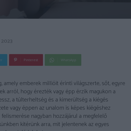
 2023
er
Pinterest
WhatsApp
 amely emberek millióit érinti világszerte, sőt, egyre
ek arról, hogy érezték vagy épp érzik magukon a
essz, a túlterheltség és a kimerültség a kiégés
rzete vagy éppen az unalom is képes kiégéshez
s felismerése nagyban hozzájárul a megfelelő
künkben kitérünk arra, mit jelentenek az egyes