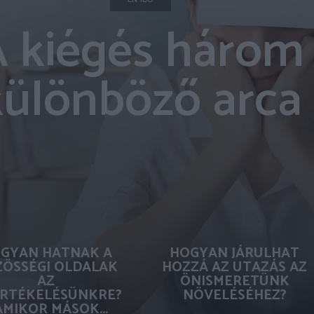
 kiégés három
különböző arca
GYAN HATNAK A
HOGYAN JÁRULHAT
ÖSSÉGI OLDALAK
HOZZÁ AZ UTAZÁS AZ
AZ
ÖNISMERETÜNK
RTÉKELÉSÜNKRE?
NÖVELÉSÉHEZ?
AMIKOR MÁSOK...