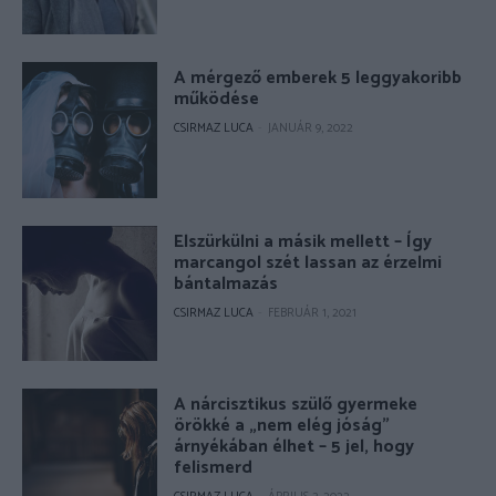
A mérgező emberek 5 leggyakoribb
működése
CSIRMAZ LUCA
-
JANUÁR 9, 2022
Elszürkülni a másik mellett – Így
marcangol szét lassan az érzelmi
bántalmazás
CSIRMAZ LUCA
-
FEBRUÁR 1, 2021
A nárcisztikus szülő gyermeke
örökké a „nem elég jóság”
árnyékában élhet – 5 jel, hogy
felismerd