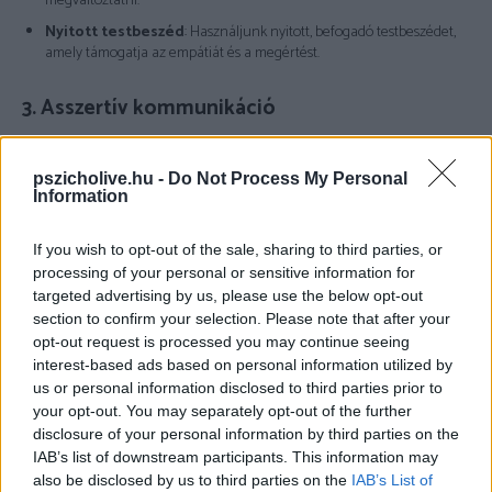
megváltoztatni.
Nyitott testbeszéd
: Használjunk nyitott, befogadó testbeszédet,
amely támogatja az empátiát és a megértést.
3. Asszertív kommunikáció
Az asszertív kommunikáció lehetővé teszi, hogy határozottan és
magabiztosan fejezzük ki gondolatainkat és érzéseinket, miközben
pszicholive.hu -
Do Not Process My Personal
tiszteletben tartjuk a másik fél nézőpontját is.
Information
Hogyan fejleszthetjük az asszertív kommunikációt?
If you wish to opt-out of the sale, sharing to third parties, or
processing of your personal or sensitive information for
Én-üzenetek használata
: Kezdjük mondandónkat azzal, hogy
targeted advertising by us, please use the below opt-out
„Én úgy érzem…” vagy „Szerintem…”, hogy elkerüljük a vádaskodást.
section to confirm your selection. Please note that after your
Tiszta és közvetlen kommunikáció
: Fejezzük ki gondolatainkat
opt-out request is processed you may continue seeing
világosan és közvetlenül, kerüljük a homályos utalásokat.
interest-based ads based on personal information utilized by
Határok kijelölése
: Képesnek kell lennünk arra, hogy határokat
us or personal information disclosed to third parties prior to
szabjunk és nemet mondjunk, amikor szükséges.
your opt-out. You may separately opt-out of the further
disclosure of your personal information by third parties on the
IAB’s list of downstream participants. This information may
4. Konstruktív visszajelzés
also be disclosed by us to third parties on the
IAB’s List of