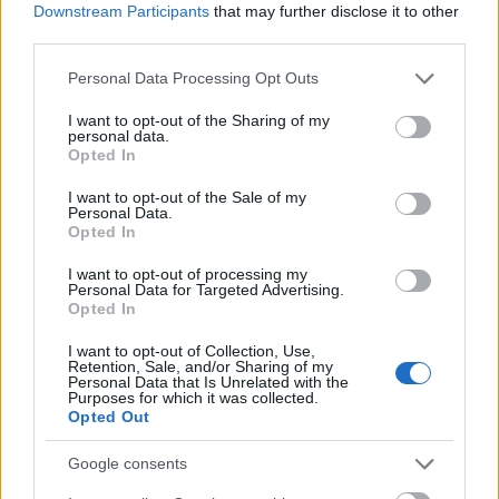
Downstream Participants
that may further disclose it to other
A konstruktív visszajelzés segít a másik félnek megérteni, hogy mit csinál
jól és min kellene javítania, anélkül, hogy megsértené vagy
third parties.
elbizonytalanítaná.
Please note that this website/app uses one or more Google
Personal Data Processing Opt Outs
services and may gather and store information including but
Hogyan adjunk konstruktív visszajelzést?
not limited to your visit or usage behaviour. You may click to
I want to opt-out of the Sharing of my
personal data.
grant or deny consent to Google and its third-party tags to
Konkrétumok említése
: Adjunk konkrét példákat arra, amit jól
Opted In
use your data for below specified purposes in below Google
vagy rosszul csinált a másik fél.
consent section.
I want to opt-out of the Sale of my
Pozitív és negatív egyensúly
: Törekedjünk arra, hogy a pozitív
Personal Data.
visszajelzéseket is hangsúlyozzuk, ne csak a negatívumokra
Opted In
koncentráljunk.
I want to opt-out of processing my
Javaslatok megfogalmazása
: Adjunk konkrét javaslatokat arra
Personal Data for Targeted Advertising.
vonatkozóan, hogy a másik fél hogyan javíthatná teljesítményét vagy
Opted In
viselkedését.
I want to opt-out of Collection, Use,
Retention, Sale, and/or Sharing of my
Kutatások és példák
Personal Data that Is Unrelated with the
Purposes for which it was collected.
Számos kutatás igazolja a fent említett kommunikációs módszerek
Opted Out
hatékonyságát. Például a
Harvard Business Review
tanulmánya
szerint az aktív hallgatás és az empatikus kommunikáció jelentősen
Google consents
növeli a munkahelyi elégedettséget és csökkenti a konfliktusokat.