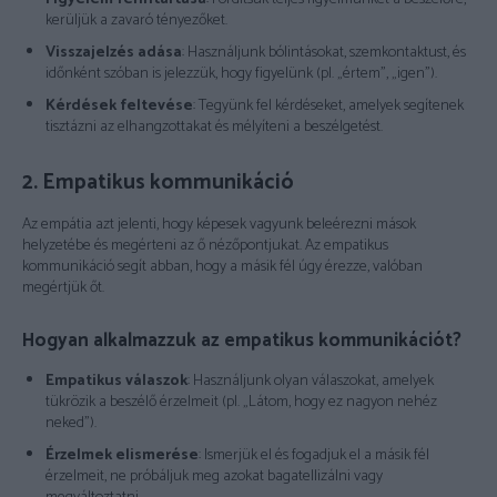
kerüljük a zavaró tényezőket.
Visszajelzés adása
: Használjunk bólintásokat, szemkontaktust, és
időnként szóban is jelezzük, hogy figyelünk (pl. „értem”, „igen”).
Kérdések feltevése
: Tegyünk fel kérdéseket, amelyek segítenek
tisztázni az elhangzottakat és mélyíteni a beszélgetést.
2. Empatikus kommunikáció
Az empátia azt jelenti, hogy képesek vagyunk beleérezni mások
helyzetébe és megérteni az ő nézőpontjukat. Az empatikus
kommunikáció segít abban, hogy a másik fél úgy érezze, valóban
megértjük őt.
Hogyan alkalmazzuk az empatikus kommunikációt?
Empatikus válaszok
: Használjunk olyan válaszokat, amelyek
tükrözik a beszélő érzelmeit (pl. „Látom, hogy ez nagyon nehéz
neked”).
Érzelmek elismerése
: Ismerjük el és fogadjuk el a másik fél
érzelmeit, ne próbáljuk meg azokat bagatellizálni vagy