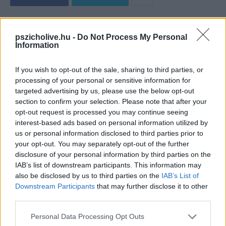
pszicholive.hu -
Do Not Process My Personal
Information
If you wish to opt-out of the sale, sharing to third parties, or
processing of your personal or sensitive information for
targeted advertising by us, please use the below opt-out
section to confirm your selection. Please note that after your
opt-out request is processed you may continue seeing
interest-based ads based on personal information utilized by
us or personal information disclosed to third parties prior to
your opt-out. You may separately opt-out of the further
disclosure of your personal information by third parties on the
IAB’s list of downstream participants. This information may
Facebook
Twitter
also be disclosed by us to third parties on the
IAB’s List of
Downstream Participants
that may further disclose it to other
third parties.
Previous article
Next article
ATTÓL, HOGY VÁLUNK, MÉG
HA NEM VAGYOK ÖNMAGAM,
Please note that this website/app uses one or more Google
MARADHATUNK JÓ SZÜLŐK
KAPCSOLÓDNI SEM LEHET
Personal Data Processing Opt Outs
services and may gather and store information including but