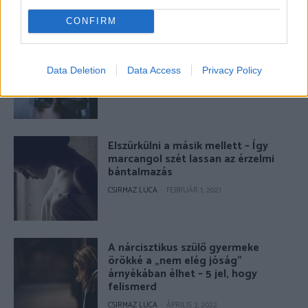
CONFIRM
A mérgező emberek 5 leggyakoribb
működése
Data Deletion
Data Access
Privacy Policy
CSIRMAZ LUCA
-
JANUÁR 9, 2022
Elszürkülni a másik mellett – Így
marcangol szét lassan az érzelmi
bántalmazás
CSIRMAZ LUCA
-
FEBRUÁR 1, 2021
A nárcisztikus szülő gyermeke
örökké a „nem elég jóság”
árnyékában élhet – 5 jel, hogy
felismerd
CSIRMAZ LUCA
-
ÁPRILIS 3, 2022