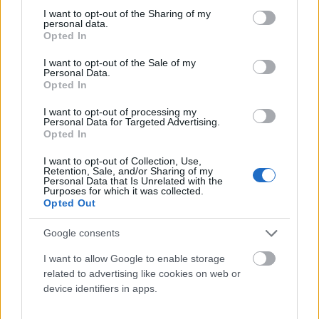
HOZZÁM
not limited to your visit or usage behaviour. You may click to
I want to opt-out of the Sharing of my
personal data.
grant or deny consent to Google and its third-party tags to
Opted In
use your data for below specified purposes in below Google
Csirmaz Luca
consent section.
I want to opt-out of the Sale of my
Personal Data.
Csirmaz Luca vagyok, pszichológus, a PszichoLive
Opted In
szakmai vezetője. Hiszem, hogy együtt könnyebb,
hogy önmagunkon dolgozni a legnagyszerűbb
I want to opt-out of processing my
dolog amit tehetünk, és hogy mindenki
Personal Data for Targeted Advertising.
megérdemel egy szeretetteljes környezetet és
Opted In
csillogó szempárokat - beleértve azt is, amikor
tükörbe néz.
I want to opt-out of Collection, Use,
Retention, Sale, and/or Sharing of my
Personal Data that Is Unrelated with the
Purposes for which it was collected.
Opted Out
Népszerűek
Google consents
Az öt legfontosabb dolog, amit Dr.
I want to allow Google to enable storage
Vekerdy Tamás tanított nekünk
related to advertising like cookies on web or
device identifiers in apps.
RÉVÉSZ ZSUZSA
-
MÁRCIUS 9, 2021