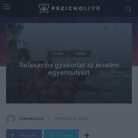
ÉN-IDŐ
VIDEÓK
Relaxációs gyakorlat az érzelmi
egyensúlyért
Csirmaz Luca
FEBRUÁR 27, 2022
Facebook
Twitter