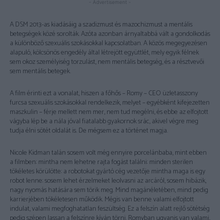
- Advertisement -
A DSM 2013-as kiadásáig a szadizmust és mazochizmust a mentális
betegségek közé sorolták. Azóta azonban árnyaltabbá vált a gondolkodás
a különböző szexuális szokásokkal kapcsolatban. A közös megegyezésen
alapuló, kölcsönös engedély által létrejött együttlét, mely egyik félnek
sem okoz személyiség torzulást, nem mentális betegség, és a résztvevői
sem mentális betegek.
A film érinti ezt a vonalat, hiszen a főhős – Romy – CEO üzletasszony
furcsa szexuális szokásokkal rendelkezik, melyet – egyébként kifejezetten
maszkulin – férje mellett nem mer, nem tud megélni, és ebbe az elfojtott
vágyba lép be a nála jóval fiatalabb gyakornok srác, akivel végre meg
tudja élni sötét oldalát is. De mégsem ez a történet magja.
Nicole Kidman talán sosem volt még ennyire porcelánbaba, mint ebben
a filmben: mintha nem lehetne rajta fogást találni: minden sterilen
tökéletes körülötte: a robotokat gyártó cég vezetője mintha maga is egy
robot lenne: sosem lehet érzelmeket leolvasni az arcáról, sosem hibázik,
nagy nyomás hatására sem törik meg. Mind magánéletében, mind pedig
karrierjében tökéletesen működik. Mégis van benne valami elfojtott
indulat, valami megfoghatatlan feszültség. Ez a felszín alatt rejlő sötétség
pedig szépen lassan a felszínre kíván törni. Romyban ugyanis van valami,