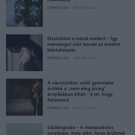
CSIRMAZ LUCA
-
JANUÁR 9, 2022
Elszürkülni a másik mellett – Így
marcangol szét lassan az érzelmi
bántalmazás
CSIRMAZ LUCA
-
FEBRUÁR 1, 2021
A nárcisztikus szülő gyermeke
örökké a „nem elég jóság”
árnyékában élhet – 5 jel, hogy
felismerd
CSIRMAZ LUCA
-
ÁPRILIS 3, 2022
Gázlángozás – A manipulációs
stratégia, mely eléri, hogy őrültnek