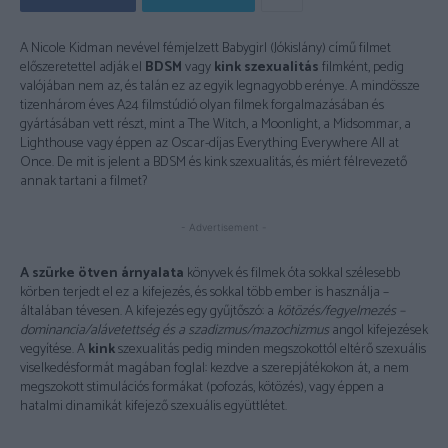
A Nicole Kidman nevével fémjelzett Babygirl (Jókislány) című filmet
előszeretettel adják el
BDSM
vagy
kink szexualitás
filmként, pedig
valójában nem az, és talán ez az egyik legnagyobb erénye. A mindössze
tizenhárom éves A24 filmstúdió olyan filmek forgalmazásában és
gyártásában vett részt, mint a The Witch, a Moonlight, a Midsommar, a
Lighthouse vagy éppen az Oscar-díjas Everything Everywhere All at
Once. De mit is jelent a BDSM és kink szexualitás, és miért félrevezető
annak tartani a filmet?
- Advertisement -
A szürke ötven árnyalata
könyvek és filmek óta sokkal szélesebb
körben terjedt el ez a kifejezés, és sokkal több ember is használja –
általában tévesen. A kifejezés egy gyűjtőszó: a
kötözés/fegyelmezés –
dominancia/alávetettség és a szadizmus/mazochizmus
angol kifejezések
vegyítése. A
kink
szexualitás pedig minden megszokottól eltérő szexuális
viselkedésformát magában foglal: kezdve a szerepjátékokon át, a nem
megszokott stimulációs formákat (pofozás, kötözés), vagy éppen a
hatalmi dinamikát kifejező szexuális együttlétet.