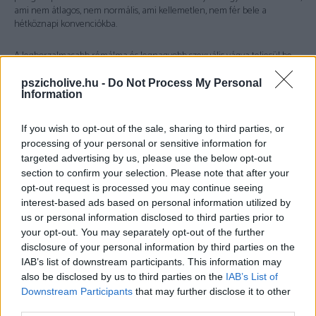
ami nem átlagos, nem normális, ami kellemetlen, nem fér bele a
hétköznapi konvenciókba.
A legborzalmasabb rémálma és legnagyobb szexuális vágya teljesül be
akkor, amikor összetalálkozik a mentoráltjával, aki a lehető
legarrogánsabb és legtermészetesebb módon avatja be őt bele abba a
pszicholive.hu -
Do Not Process My Personal
Information
világba, amivel eddig csak a pornó oldalakon keresztül ismerkedett.
Pontosan ráérez a nő gyengeségére, és ez a dinamika lesz az, amit aztán
a film boncolgat.
If you wish to opt-out of the sale, sharing to third parties, or
processing of your personal or sensitive information for
Mindaz, amit nem merünk bevallani magunknak, mindaz, amit elrejteni
targeted advertising by us, please use the below opt-out
kívánunk, ott munkálkodik bennünk, és várja, hogy felszínre törjön. Csak
section to confirm your selection. Please note that after your
egy katalizátor kell. A fiú csak eszköze mindannak a folyamatnak, amíg a
opt-out request is processed you may continue seeing
nő eljut odáig, hogy teljes egészében elfogadja saját magát.
interest-based ads based on personal information utilized by
Furcsaságával, „betegségével” együtt. Egy olyan útra lép rá, mely
us or personal information disclosed to third parties prior to
magában hordozza a teljes megsemmisülést, annak a veszélyét, hogy
your opt-out. You may separately opt-out of the further
mindent elveszíthet: mindaz, amit magától felépített, mint nő és mint
anya, egy pillanat alatt válhat köddé, de pont ez az a trigger, ami annyira
disclosure of your personal information by third parties on the
izgatja őt. Ennek a gondolata tartja játszmában. Senki nem ismeri ezt az
IAB’s list of downstream participants. This information may
oldalát, csak szeretője. Ez a kötelék pedig azért is olyan erős közöttük,
also be disclosed by us to third parties on the
IAB’s List of
mert az elemi vágy szintjén működik: olyan ki nem mondott félelmek,
Downstream Participants
that may further disclose it to other
borzalmak, örömök, fájdalmak kerülnek a felszínre a hálószoba zárt
third parties.
ajtaja mögött, melyeket a nő évtizedekig cipelt magával, mint a szégyen