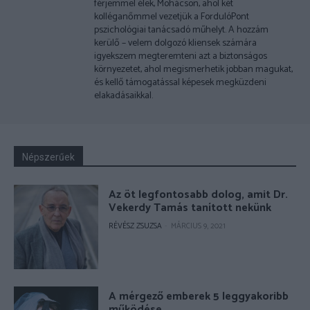
férjemmel élek, Mohácson, ahol két
kolléganőmmel vezetjük a FordulóPont
pszichológiai tanácsadó műhelyt. A hozzám
kerülő – velem dolgozó kliensek számára
igyekszem megteremteni azt a biztonságos
környezetet, ahol megismerhetik jobban magukat,
és kellő támogatással képesek megküzdeni
elakadásaikkal.
Népszerűek
Az öt legfontosabb dolog, amit Dr.
Vekerdy Tamás tanított nekünk
RÉVÉSZ ZSUZSA
-
MÁRCIUS 9, 2021
A mérgező emberek 5 leggyakoribb
működése