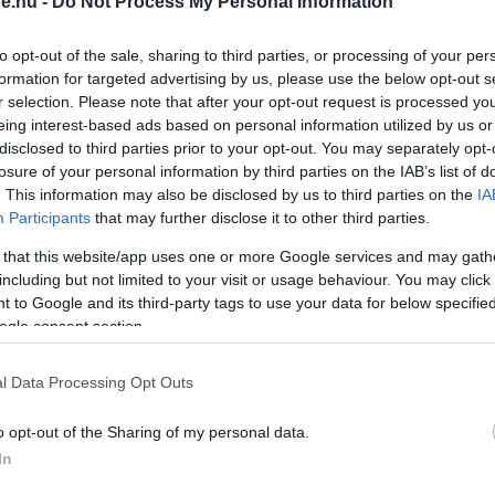
r 40 éves koruk körül fognak enni. Ennél a
ve.hu -
Do Not Process My Personal Information
yobb valószínűséggel használták a harmadik
to opt-out of the sale, sharing to third parties, or processing of your per
magukat, mintha egy másik személy lennének a
formation for targeted advertising by us, please use the below opt-out s
 érdekes ebben az egészben, az az, hogy ez arra utal,
r selection. Please note that after your opt-out request is processed y
énünk úgy néz ki, mint egy másik személy,
úgy
eing interest-based ads based on personal information utilized by us or
disclosed to third parties prior to your opt-out. You may separately opt-
nne.
losure of your personal information by third parties on the IAB’s list of
. This information may also be disclosed by us to third parties on the
IA
 pedig kutatásában ugyanezekre az eredményekre
Participants
that may further disclose it to other third parties.
 az agyi aktivitás, amely akkor keletkezik, amikor a
 that this website/app uses one or more Google services and may gath
ik azzal az agyi aktivitással, amely akkor
including but not limited to your visit or usage behaviour. You may click 
 to Google and its third-party tags to use your data for below specifi
gondolunk.
ogle consent section.
játszik a jövőbeli énünkkel való kapcsolat
l Data Processing Opt Outs
yan számunkra, mint egy másik ember. Más
o opt-out of the Sharing of my personal data.
selkedhetünk.
In