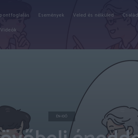
őpontfoglalás
Események
Veled és nélküled
Család
Videók
ÉN-IDŐ