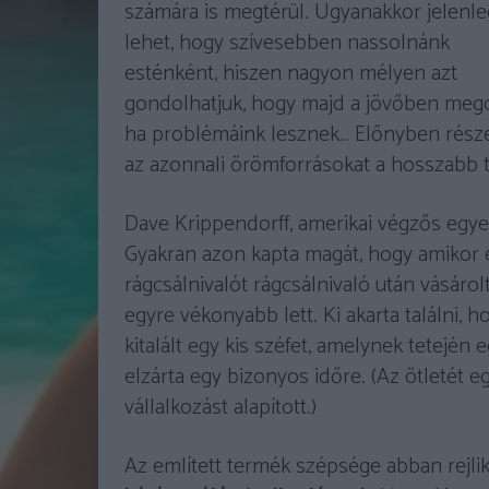
számára is megtérül. Ugyanakkor jelenle
lehet, hogy szívesebben nassolnánk
esténként, hiszen nagyon mélyen azt
gondolhatjuk, hogy majd a jövőben mego
ha problémáink lesznek… Előnyben része
az azonnali örömforrásokat a hosszabb 
Dave Krippendorff, amerikai végzős egy
Gyakran azon kapta magát, hogy amikor eg
rágcsálnivalót rágcsálnivaló után vásáro
egyre vékonyabb lett. Ki akarta találni, h
kitalált egy kis széfet, amelynek tetején e
elzárta egy bizonyos időre. (Az ötletét 
vállalkozást alapított.)
Az említett termék szépsége abban rejli