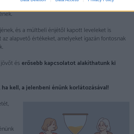
el idősebb önmagának; majd tíz év múlva elolvasta a
jének.
jének, és a múltbeli énjétől kapott leveleket is
at az alapvető értékeket, amelyeket igazán fontosnak
k.
 jövőt és
erősebb kapcsolatot alakíthatunk ki
a kell, a jelenbeni énünk korlátozásával!
tét,
 énünk