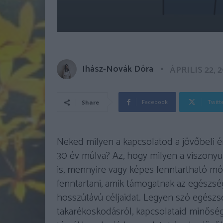
Ihász-Novák Dóra
ÁPRILIS 22, 
Facebook
Twitt
Share
Neked milyen a kapcsolatod a jövőbeli 
30 év múlva? Az, hogy milyen a viszony
is, mennyire vagy képes fenntartható mód
fenntartani, amik támogatnak az egészsé
hosszútávú céljaidat. Legyen szó egészsé
takarékoskodásról, kapcsolataid minősé