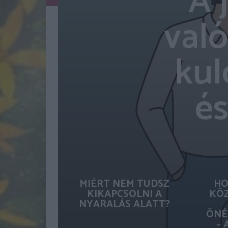
A 
való
kul
és
MIÉRT NEM TUDSZ
HO
KIKAPCSOLNI A
KÖZ
NYARALÁS ALATT?
ÖNÉ
– 