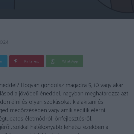
2024
er
Pinterest
WhatsApp
éneddel? Hogyan gondolsz magadra 5, 10 vagy akár
ulásod a jövőbeli éneddel, nagyban meghatározza azt
on élni és olyan szokásokat kialakítani és
ged megőrzésében vagy amik segítik elérni
gtudatos életmódról, önfejlesztésről,
géről, sokkal hatékonyabb lehetsz ezekben a