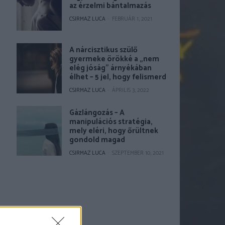
az érzelmi bántalmazás
CSIRMAZ LUCA
-
FEBRUÁR 1, 2021
A nárcisztikus szülő
gyermeke örökké a „nem
elég jóság” árnyékában
élhet – 5 jel, hogy felismerd
CSIRMAZ LUCA
-
ÁPRILIS 3, 2022
Gázlángozás – A
manipulációs stratégia,
mely eléri, hogy őrültnek
gondold magad
CSIRMAZ LUCA
-
SZEPTEMBER 10, 2021