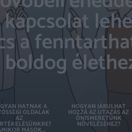
jövőbeli énedde
 kapcsolat lehe
cs a fenntartha
 boldog élethe
GYAN HATNAK A
HOGYAN JÁRULHAT
ÖSSÉGI OLDALAK
HOZZÁ AZ UTAZÁS AZ
AZ
ÖNISMERETÜNK
RTÉKELÉSÜNKRE?
NÖVELÉSÉHEZ?
AMIKOR MÁSOK...