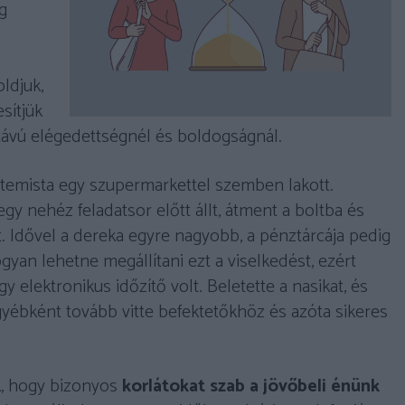
g
ldjuk,
sítjük
távú elégedettségnél és boldogságnál.
etemista egy szupermarkettel szemben lakott.
y nehéz feladatsor előtt állt, átment a boltba és
lt. Idővel a dereka egyre nagyobb, a pénztárcája pedig
ogyan lehetne megállítani ezt a viselkedést, ezért
gy elektronikus időzítő volt. Beletette a nasikat, és
egyébként tovább vitte befektetőkhöz és azóta sikeres
k, hogy bizonyos
korlátokat szab a jövőbeli énünk