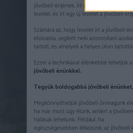
jövőbeli énjének. Írt egy levelet tíz évv
levelet, és írt egy új levelet a jövőbeli én
Számára az, hogy levelet írt a jövőbeli én
elolvasta, segített neki azonosítani azok
tartott, és amelyek a helyes úton tartottá
Ezzel a technikával élénkebbé tehetjük a
jövőbeli énünkkel.
Tegyük boldogabbá jövőbeli énünket, h
Megkönnyíthetjük jövőbeli önmagunk éle
ha már most úgy élünk, amiért a jövőben
hálásak lehetünk. Például, ha
egészségesebben étkezünk, az jövőbeli