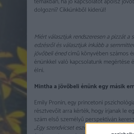
témákban, ha jó kapcsolatot ápolsz jöv
dolgozni? Cikkünkből kiderül!
Miért választjuk rendszeresen a pizzát a 
edzésről és választjuk inkább a semmitte
jövőbeli éned
című könyvében számos érzé
énünkkel való kapcsolatunk megértése és
élni.
Mintha a jövőbeli énünk egy másik e
Emily Pronin, egy princetoni pszichológi
résztvevőit arra kérték, hogy írjanak le 
szám első személyű perspektíván keresztül
„Egy szendvicset eszem.”
). Ezután ugyana