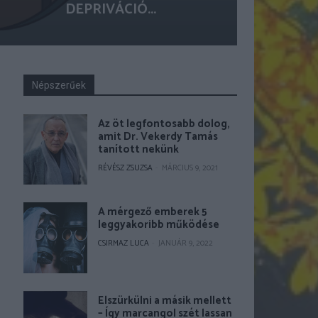
DEPRIVÁCIÓ...
Népszerűek
Az öt legfontosabb dolog,
amit Dr. Vekerdy Tamás
tanított nekünk
RÉVÉSZ ZSUZSA
-
MÁRCIUS 9, 2021
A mérgező emberek 5
leggyakoribb működése
CSIRMAZ LUCA
-
JANUÁR 9, 2022
Elszürkülni a másik mellett
– Így marcangol szét lassan