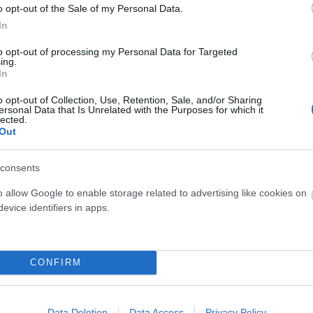
o opt-out of the Sale of my Personal Data.
a, mintha valaki olyan lenne, akihez közel
In
nyitottabbak leszünk arra, hogy az ő javára
to opt-out of processing my Personal Data for Targeted
seket.
ing.
In
ik számunkra, akkor logikus, hogy nem biztos, hogy
o opt-out of Collection, Use, Retention, Sale, and/or Sharing
ersonal Data that Is Unrelated with the Purposes for which it
 válnak – például olyanokat, mint a túlfogyasztás
lected.
Out
óságot és erősebb kapcsolatot éreznek jövőbeli
consents
elkeznek például vagyonnal, etikusabban
o allow Google to enable storage related to advertising like cookies on
abb élettel való elégedettségről számolnak be.
evice identifiers in apps.
 éned!
CONFIRM
osabbra fűzésének egyik módja az, amit Ann
ipróbált: 14 éves korában elkezdett leveleket írni
Data Deletion
Data Access
Privacy Policy