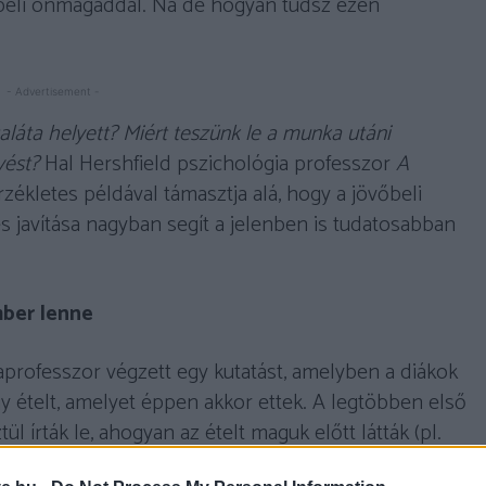
őbeli önmagaddal. Na de hogyan tudsz ezen
- Advertisement -
saláta helyett? Miért teszünk le a munka utáni
vést?
Hal Hershfield pszichológia professzor
A
kletes példával támasztja alá, hogy a jövőbeli
 javítása nagyban segít a jelenben is tudatosabban
mber lenne
aprofesszor végzett egy kutatást, amelyben a diákok
egy ételt, amelyet éppen akkor ettek. A legtöbben első
 írták le, ahogyan az ételt maguk előtt látták (pl.
zokat a diákokat megkérték, hogy képzeljék el azt az