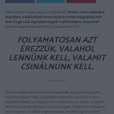
Mikor érezted magad utoljára nyugodtnak?
Amikor nem cikáztak a
fejedben a
különböző tennivalók és adtál magadnak időt
arra, hogy csak úgy jelen legyél a
pillanatban, ellazulva?
Rohanó világunkban nem könnyű nyugalomra lelni.
FOLYAMATOSAN AZT
ÉREZZÜK, VALAHOL
LENNÜNK KELL, VALAMIT
CSINÁLNUNK KELL.
- Advertisement -
Újabb és újabb célokat tűzünk ki magunk elé, nehogy lemaradjunk
másokhoz képest. Mégis, a legtöbben elismerjük, mennyire fontos a
megfelelő töltődés, s virágkorát éli a mindfulness, az „énidő”, a tudatos
pihenés és jelenlét. Bármerre járunk a világon, mindenhol találhatunk
olyan inspiráló rituálékat vagy szokásokat, melyeket izgalmas lehet