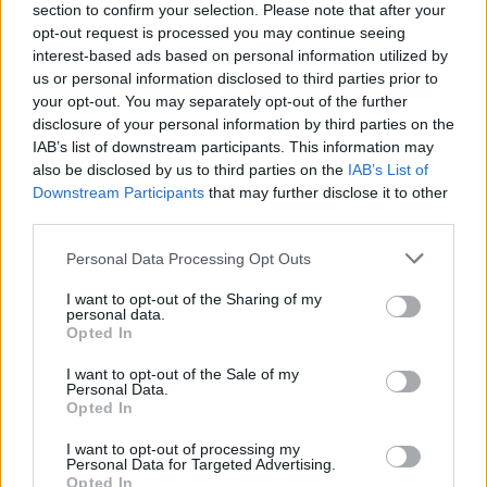
section to confirm your selection. Please note that after your
A fredagsmys a svédek kifejezése azokra az estékre, melyeket az otthon
opt-out request is processed you may continue seeing
kényelmében élvezhetünk egyedül vagy szeretteinkkel.
Ehhez
véleményük szerint elengedhetetlen a mysig hangulat
interest-based ads based on personal information utilized by
megteremtése, amely minden olyan dolgot jelent, amelytől
us or personal information disclosed to third parties prior to
kellemesen, otthonosan, nyugisan érezheted magad:
your opt-out. You may separately opt-out of the further
kényelmes takarók, puha pulcsik, finom italok és ételek,
disclosure of your personal information by third parties on the
tompa fények és gyertyák
. A lényeg egy olyan szentély kialakítása,
IAB’s list of downstream participants. This information may
ahova szívesen kuckózol be. A fredagsmys esték jellegzetes étele a taco,
also be disclosed by us to third parties on the
IAB’s List of
azaz a skandináv estéket mexikói finomsággal szeretik kombinálni.
Downstream Participants
that may further disclose it to other
Rajtad áll, hogy elkészítesz valami finom ételt vagy inkább a rendelés
third parties.
mellett döntesz. Már csak egy dolog hiányzik: tedd teljessé a semmittevős
estét svéd módra egy skandináv krimivel. Jó szórakozást!
Please note that this website/app uses one or more Google
Personal Data Processing Opt Outs
services and may gather and store information including but
5. Tétlenségi lista
not limited to your visit or usage behaviour. You may click to
I want to opt-out of the Sharing of my
personal data.
grant or deny consent to Google and its third-party tags to
Opted In
use your data for below specified purposes in below Google
consent section.
I want to opt-out of the Sale of my
Personal Data.
Opted In
I want to opt-out of processing my
Personal Data for Targeted Advertising.
Opted In