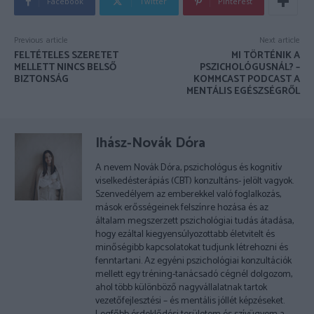
Facebook
Twitter
Pinterest
Previous article
Next article
FELTÉTELES SZERETET
MI TÖRTÉNIK A
MELLETT NINCS BELSŐ
PSZICHOLÓGUSNÁL? –
BIZTONSÁG
KOMMCAST PODCAST A
MENTÁLIS EGÉSZSÉGRŐL
Ihász-Novák Dóra
A nevem Novák Dóra, pszichológus és kognitív
viselkedésterápiás (CBT) konzultáns- jelölt vagyok.
Szenvedélyem az emberekkel való foglalkozás,
mások erősségeinek felszínre hozása és az
általam megszerzett pszichológiai tudás átadása,
hogy ezáltal kiegyensúlyozottabb életvitelt és
minőségibb kapcsolatokat tudjunk létrehozni és
fenntartani. Az egyéni pszichológiai konzultációk
mellett egy tréning-tanácsadó cégnél dolgozom,
ahol több különböző nagyvállalatnak tartok
vezetőfejlesztési – és mentális jóllét képzéseket.