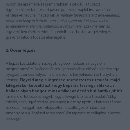
buddhista apramáda és szampradzsanja például a tudatos
figyelmességre tanít, és azt javasolja, amikor naplót írsz, az alábbi
kérdéseket tedd fel magadnak:
A múltbeli tapasztalataid, értékítéleteid,
döntéseid hogyan hatnak a mostani
helyzetedre? Hogyan tudok
továbblépni a jelen helyzetemből a céljaim felé?
Ezek mentén az
egyszerű kérdések mentén átgondolhatod, hol tartasz jelenleg és
gyakorolhatod a tudatos éberséget is.
2. Óceánlégzés
A légzés köztudatottan az egyik legjobb módszer a nyugalom
megteremtésére. Az óceánlégzés kipróbálásához először is keress egy
nyugodt, csendes helyet, majd telepedj le kényelmesen és hunyd le a
szemed.
Figyeld meg a légzésed természetes ritmusát, majd
kilégzéskor képzeld azt, hogy bepárásítasz egy ablakot, s
hallass olyan hangot, mint amikor az óceán hullámzik („shh”)
.
Ismételd el többször, s hagyd, hogy a levegő kitöltse a hasadat. Addig
csináld, amíg úgy érzed, teljesen meg tudsz nyugodni, s bátran utánozd
az óceán hangját, mert kifejezetten feszültségoldó hatása van.
Amennyiben a légzésed során szédülést tapasztalsz, csillapítsd a légzés
erősségét.