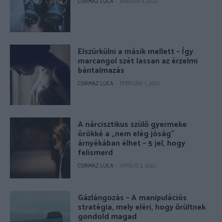
CSIRMAZ LUCA
-
JANUÁR 9, 2022
Elszürkülni a másik mellett – Így
marcangol szét lassan az érzelmi
bántalmazás
CSIRMAZ LUCA
-
FEBRUÁR 1, 2021
A nárcisztikus szülő gyermeke
örökké a „nem elég jóság”
árnyékában élhet – 5 jel, hogy
felismerd
CSIRMAZ LUCA
-
ÁPRILIS 3, 2022
Gázlángozás – A manipulációs
stratégia, mely eléri, hogy őrültnek
gondold magad