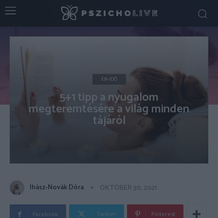
ÉN-IDŐ
5+1 tipp a nyugalom
megteremtésére a világ minden
tájáról
Ihász-Novák Dóra
OKTÓBER 30, 2021
Facebook
Twitter
Pinterest