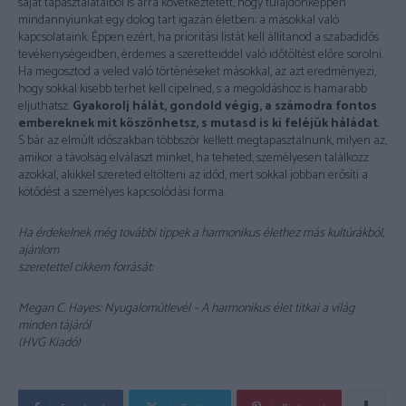
saját tapasztalataiból is arra következtetett, hogy tulajdonképpen
mindannyiunkat egy dolog tart igazán életben: a másokkal való
kapcsolataink. Éppen ezért, ha prioritási listát kell állítanod a szabadidős
tevékenységeidben, érdemes a szeretteiddel való időtöltést előre sorolni.
Ha megosztod a veled való történéseket másokkal, az azt eredményezi,
hogy sokkal kisebb terhet kell cipelned, s a megoldáshoz is hamarabb
eljuthatsz.
Gyakorolj hálát, gondold végig, a számodra fontos
embereknek mit köszönhetsz, s mutasd is ki feléjük háládat
.
S bár az elmúlt időszakban többször kellett megtapasztalnunk, milyen az,
amikor a távolság elválaszt minket, ha teheted, személyesen találkozz
azokkal, akikkel szereted eltölteni az időd, mert sokkal jobban erősíti a
kötődést a személyes kapcsolódási forma.
Ha érdekelnek még további tippek a harmonikus élethez más kultúrákból,
ajánlom
szeretettel cikkem forrását:
Megan C. Hayes: Nyugalomútlevél – A harmonikus élet titkai a világ
minden tájáról
(HVG Kiadó)