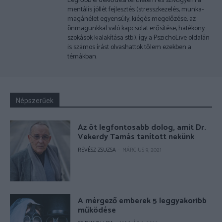
Legfőbb érdeklődési területem és szívügyem a
mentális jóllét fejlesztés (stresszkezelés, munka-
magánélet egyensúly, kiégés megelőzése, az
önmagunkkal való kapcsolat erősítése, hatékony
szokások kialakítása stb.), így a PszichoLive oldalán
is számos írást olvashattok tőlem ezekben a
témákban.
Népszerűek
Az öt legfontosabb dolog, amit Dr.
Vekerdy Tamás tanított nekünk
RÉVÉSZ ZSUZSA
-
MÁRCIUS 9, 2021
A mérgező emberek 5 leggyakoribb
működése