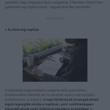
kipróbálni, hogy megtapasztaljuk a nyugalmat. Cikkemben most öt ilyen
gyakorlatot vagy tippet hoztam – fogyasszátok őket szeretettel!
- Advertisement -
1. Az éberség naplója
A tudatosság megteremtésére a legismertebb gyakorlatok a
mindfulnesshez köthetők, ám ha szeretnél valami mást kipróbálni,
próbálkozhatsz az írással is.
A napi történések összegzésének
egyik legrégibb módja a naplózás, amit sokféleképpen
használhatunk saját jóllétünk növelése érdekében
. A