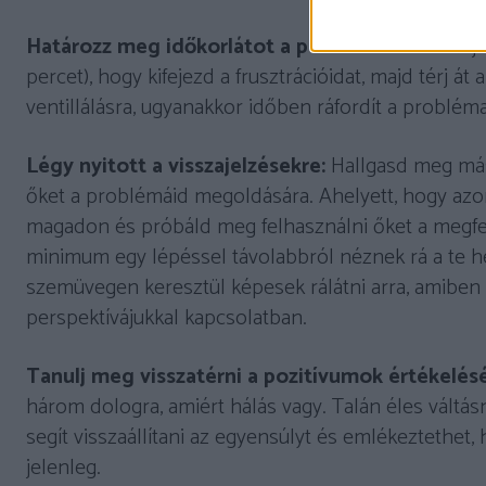
Határozz meg időkorlátot a panaszkodásra:
Adj 
percet), hogy kifejezd a frusztrációidat, majd térj 
ventillálásra, ugyanakkor időben ráfordít a problé
Légy nyitott a visszajelzésekre:
Hallgasd meg más
őket a problémáid megoldására. Ahelyett, hogy azon
magadon és próbáld meg felhasználni őket a megfe
minimum egy lépéssel távolabbról néznek rá a te he
szemüvegen keresztül képesek rálátni arra, amibe
perspektívájukkal kapcsolatban.
Tanulj meg visszatérni a pozitívumok értékelés
három dologra, amiért hálás vagy. Talán éles váltás
segít visszaállítani az egyensúlyt és emlékeztethe
jelenleg.