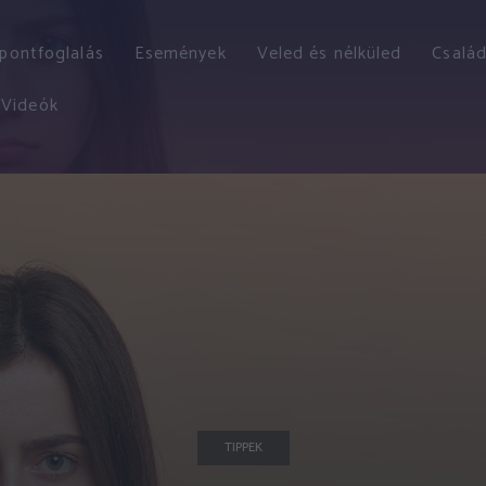
őpontfoglalás
Események
Veled és nélküled
Család
Videók
TIPPEK