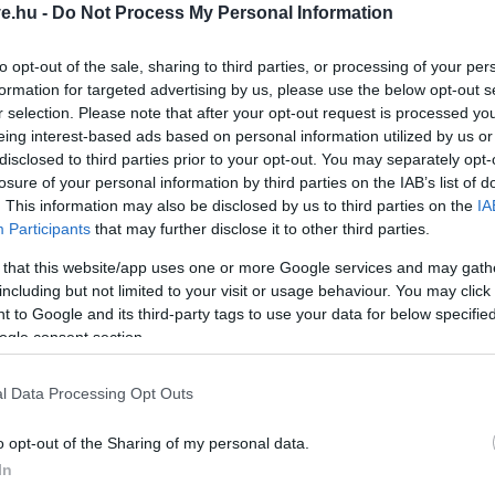
vertisement -
ve.hu -
Do Not Process My Personal Information
 ha valaki túl gyakran panaszkodik és hogyan hat mindez
g, mennyiben igazak rád a következő pontok:
to opt-out of the sale, sharing to third parties, or processing of your per
formation for targeted advertising by us, please use the below opt-out s
r selection. Please note that after your opt-out request is processed y
eing interest-based ads based on personal information utilized by us or
disclosed to third parties prior to your opt-out. You may separately opt-
losure of your personal information by third parties on the IAB’s list of
st kellene érezned, mintha „kieresztetted volna a
. This information may also be disclosed by us to third parties on the
IA
odás után még dühösebb vagy frusztráltabb vagy,
Participants
that may further disclose it to other third parties.
óban segít-e neked.
 that this website/app uses one or more Google services and may gath
including but not limited to your visit or usage behaviour. You may click 
 to Google and its third-party tags to use your data for below specifi
ogle consent section.
, de elutasítod a barátaid vagy családtagjaid által
l Data Processing Opt Outs
zkodás inkább a negatív érzésekben való elmerülést
o opt-out of the Sharing of my personal data.
In