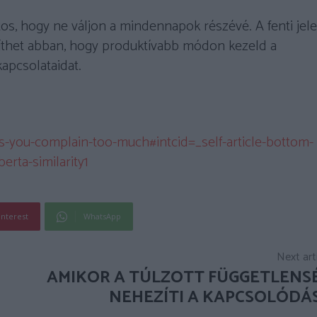
s, hogy ne váljon a mindennapok részévé. A fenti jel
egíthet abban, hogy produktívabb módon kezeld a
kapcsolataidat.
s-you-complain-too-much#intcid=_self-article-bottom-
rta-similarity1
interest
WhatsApp
Next art
AMIKOR A TÚLZOTT FÜGGETLENS
NEHEZÍTI A KAPCSOLÓDÁ