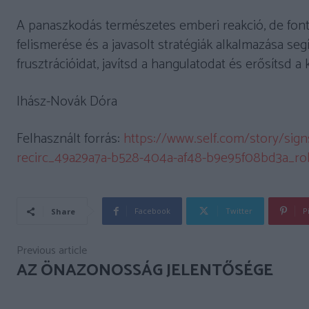
A panaszkodás természetes emberi reakció, de fonto
felismerése és a javasolt stratégiák alkalmazása s
frusztrációidat, javítsd a hangulatodat és erősítsd a 
Ihász-Novák Dóra
Felhasznált forrás:
https://www.self.com/story/sign
recirc_49a29a7a-b528-404a-af48-b9e95f08bd3a_robe
Facebook
Twitter
P
Share
Previous article
AZ ÖNAZONOSSÁG JELENTŐSÉGE