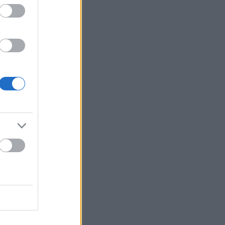
en
i
t: