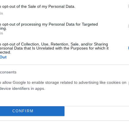
o opt-out of the Sale of my Personal Data.
In
eseményekre fókuszálsz, ám ha hosszabb távon teljes
it, az a panaszkodás túlzott mértékére utalhat.
to opt-out of processing my Personal Data for Targeted
ing.
In
o opt-out of Collection, Use, Retention, Sale, and/or Sharing
ersonal Data that Is Unrelated with the Purposes for which it
lected.
gy bántó kifejezéseket másokra vagy magadra, az
Out
lataidat.
consents
o allow Google to enable storage related to advertising like cookies on
evice identifiers in apps.
matosan panaszkodsz anélkül, hogy változtatnál a
CONFIRM
 ismertél, felvetődhet benned a kérdés: de akkor m
kodásról? Nézzünk meg néhány jól bevált gyakorlato