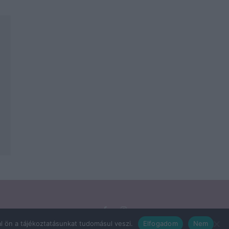
l ön a tájékoztatásunkat tudomásul veszi.
Elfogadom
Nem