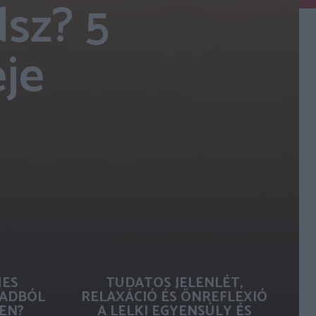
sz? 5
eje
MES
TUDATOS JELENLÉT,
ADBÓL
RELAXÁCIÓ ÉS ÖNREFLEXIÓ
EN?
A LELKI EGYENSÚLY ÉS