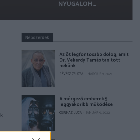
NYUGALOM...
Népszerűek
Az öt legfontosabb dolog, amit
Dr. Vekerdy Tamás tanított
nekünk
RÉVÉSZ ZSUZSA
-
MÁRCIUS 9, 2021
A mérgező emberek 5
leggyakoribb működése
CSIRMAZ LUCA
-
JANUÁR 9, 2022
ák