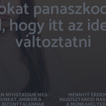
sokat panaszkod
l, hogy itt az id
változtatni
N NYUGTASSUK MEG
MENNYIT ÉRDE
UNKAT, AMIKOR A
MEGOSZTANOD MAG
G BIZONYTALANNAK
A MUNKAHELYED