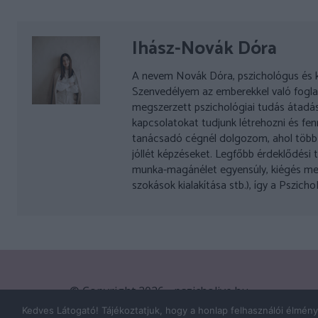
Ihász-Novák Dóra
A nevem Novák Dóra, pszichológus és kog
Szenvedélyem az emberekkel való foglal
megszerzett pszichológiai tudás átadás
kapcsolatokat tudjunk létrehozni és fenn
tanácsadó cégnél dolgozom, ahol több k
jóllét képzéseket. Legfőbb érdeklődési t
munka-magánélet egyensúly, kiégés meg
szokások kialakítása stb.), így a Pszic
© Copyright 2026 - pszicholive.hu
Kedves Látogató! Tájékoztatjuk, hogy a honlap felhasználói élmén