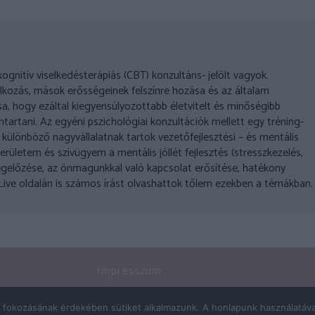
nitív viselkedésterápiás (CBT) konzultáns- jelölt vagyok.
kozás, mások erősségeinek felszínre hozása és az általam
a, hogy ezáltal kiegyensúlyozottabb életvitelt és minőségibb
tartani. Az egyéni pszichológiai konzultációk mellett egy tréning-
ülönböző nagyvállalatnak tartok vezetőfejlesztési – és mentális
erületem és szívügyem a mentális jóllét fejlesztés (stresszkezelés,
előzése, az önmagunkkal való kapcsolat erősítése, hatékony
hoLive oldalán is számos írást olvashattok tőlem ezekben a témákban.
Impresszum
Adatkezelés
y fokozásának érdekében sütiket alkalmazunk. A honlapunk használatáva