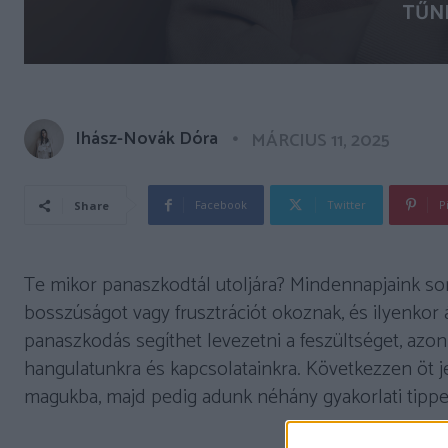
TŰN
Ihász-Novák Dóra
MÁRCIUS 11, 2025
Facebook
Twitter
P
Share
Te mikor panaszkodtál utoljára? Mindennapjaink so
bosszúságot vagy frusztrációt okoznak, és ilyenko
panaszkodás segíthet levezetni a feszültséget, azon
hangulatunkra és kapcsolatainkra. Következzen öt je
magukba, majd pedig adunk néhány gyakorlati tippet