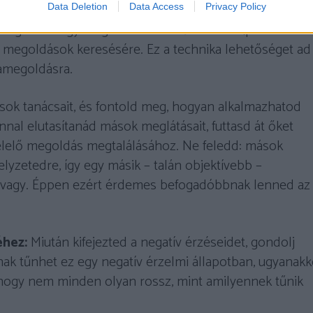
Data Deletion
Data Access
Privacy Policy
magadnak egy meghatározott időtartamot (például 10
át a megoldások keresésére. Ez a technika lehetőséget ad
mamegoldásra.
ok tanácsait, és fontold meg, hogyan alkalmazhatod
nal elutasítanád mások meglátásait, futtasd át őket
lelő megoldás megtalálásához. Ne feledd: mások
lyzetedre, így egy másik – talán objektívebb –
n vagy. Éppen ezért érdemes befogadóbbnak lenned az
éhez:
Miután kifejezted a negatív érzéseidet, gondolj
nak tűnhet ez egy negatív érzelmi állapotban, ugyanakk
t, hogy nem minden olyan rossz, mint amilyennek tűnik