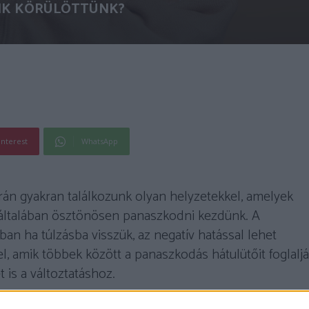
IK KÖRÜLÖTTÜNK?
interest
WhatsApp
rán gyakran találkozunk olyan helyzetekkel, amelyek
r általában ösztönösen panaszkodni kezdünk. A
ban ha túlzásba visszük, az negatív hatással lehet
l, amik többek között a panaszkodás hátulütőit foglalj
 is a változtatáshoz.