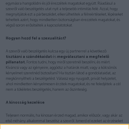
egymásra hangolódni és jól érezzétek magatokat együtt. Ráadásul a
szexről való beszélgetés utat nyit a teljesebb intimitás felé. Azzal, hogy
megnyitjátok ezt a párbeszédet, elkerülhetitek a félreértéseket, lépéseket
tehettek azért, hogy mindketten biztonságban érezzétek magatokat, és
végső soron erősítsétek a kapcsolatotokat.
Hogyan hozd fel a szexualitást?
A szexről való beszélgetés kulcsa egy új partnerrel a következő:
tisztázni a szándékaidat
és
megválasztani a megfelelő
pillanatot.
Fontos tudni, hogy miről szeretnél beszélni, és miért.
Kíváncsi vagy az igényeire, aggódsz a határok miatt, vagy a kölcsönös
kényelmet szeretnéd biztosítani? Ha tisztán látod a gondolataidat, az
megkönnyítheti a beszélgetést. Válassz egy nyugodt, privát helyzetet,
ahol mindketten kényelmesen érzitek magatokat, és ne feledjétek: a cél
nem a tökéletes beszélgetés, hanem az őszinteség.
A kínosság kezelése
Teljesen normális, ha kínosan érzed magad, amikor először, vagy akár az
első néhány alkalommal beszélsz a szexről. Ismerd el ezeket az érzéseket
előre – ez valójában megkönnyítheti a beszélgetést. Ha olyasmit