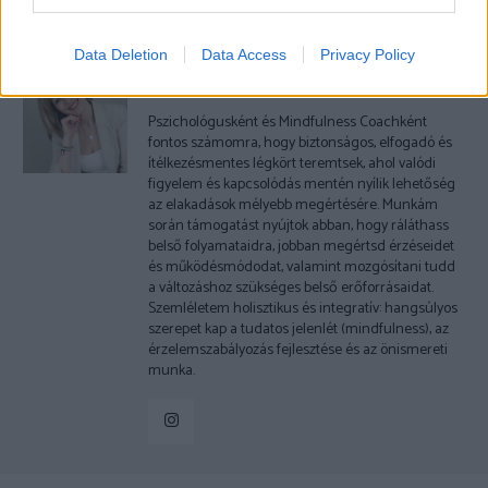
AZ ÜNNEPEK IDEJÉN?
Data Deletion
Data Access
Privacy Policy
Dr. Truzsi Alexandra
Pszichológusként és Mindfulness Coachként
fontos számomra, hogy biztonságos, elfogadó és
ítélkezésmentes légkört teremtsek, ahol valódi
figyelem és kapcsolódás mentén nyílik lehetőség
az elakadások mélyebb megértésére. Munkám
során támogatást nyújtok abban, hogy ráláthass
belső folyamataidra, jobban megértsd érzéseidet
és működésmódodat, valamint mozgósítani tudd
a változáshoz szükséges belső erőforrásaidat.
Szemléletem holisztikus és integratív: hangsúlyos
szerepet kap a tudatos jelenlét (mindfulness), az
érzelemszabályozás fejlesztése és az önismereti
munka.