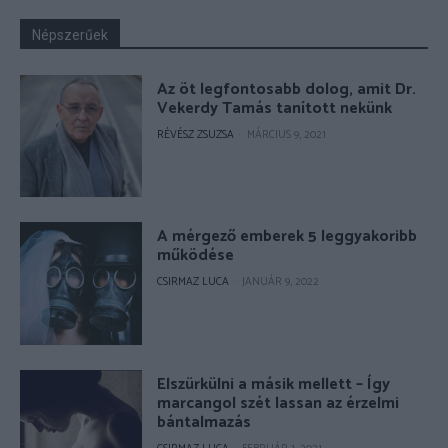
Népszerűek
Az öt legfontosabb dolog, amit Dr.
Vekerdy Tamás tanított nekünk
RÉVÉSZ ZSUZSA
-
MÁRCIUS 9, 2021
A mérgező emberek 5 leggyakoribb
működése
CSIRMAZ LUCA
-
JANUÁR 9, 2022
Elszürkülni a másik mellett – Így
marcangol szét lassan az érzelmi
bántalmazás