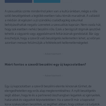
A szexualitás szinte mindenhol jelen van a kultúránkban, mégis a róla
szóló beszélgetések a legtöbb esetben tabu témák maradnak. A vallástól
a médián át egészen a jó szándékú családtagokig sokunkat
befolyásolhattak negatív üzenetek a szexualitás kapcsán. Nem csoda hát,
hogy sok esetben nehéz beszélni róla. Ezek a berögzült stigmák ijesztővé
tehetik a vágyaink vagy aggodalmaink feltárásának gondolatát. Bár úgy
érezhetjük, hogy a szexről való beszélgetés kellemetlen lehet, az előnyei
azonban messze felülmúlják a feltételezett kellemetlenségeket.
- Advertisement -
Miért fontos a szexről beszélni egy új kapcsolatban?
- Advertisement -
Egy új kapcsolatban a szexről beszélni eleinte kínosnak tűnhet, de
elengedhetetlen egy erős alap megteremtéséhez. A nyílt beszélgetés
segít abban, hogy te és a partnered összhangban legyetek az igényeitek,
határaitok és vágyaitok képviseletében. Ha a szexről már a kapcsolat
korai szakaszában beszéltek, az segíthet abban, hogy jobban rá tudjatok