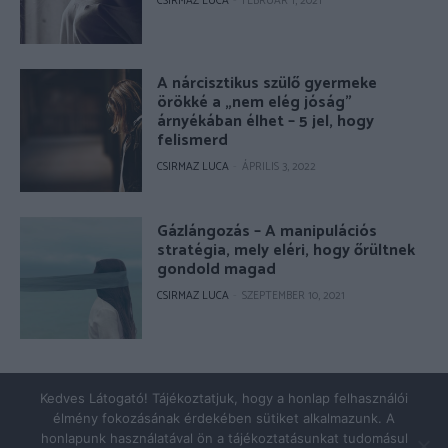
CSIRMAZ LUCA
-
FEBRUÁR 1, 2021
A nárcisztikus szülő gyermeke
örökké a „nem elég jóság”
árnyékában élhet – 5 jel, hogy
felismerd
CSIRMAZ LUCA
-
ÁPRILIS 3, 2022
Gázlángozás – A manipulációs
stratégia, mely eléri, hogy őrültnek
gondold magad
CSIRMAZ LUCA
-
SZEPTEMBER 10, 2021
© Copyright 2026 - pszicholive.hu
Kedves Látogató! Tájékoztatjuk, hogy a honlap felhasználói
élmény fokozásának érdekében sütiket alkalmazunk. A
Impresszum
Adatkezelés
honlapunk használatával ön a tájékoztatásunkat tudomásul