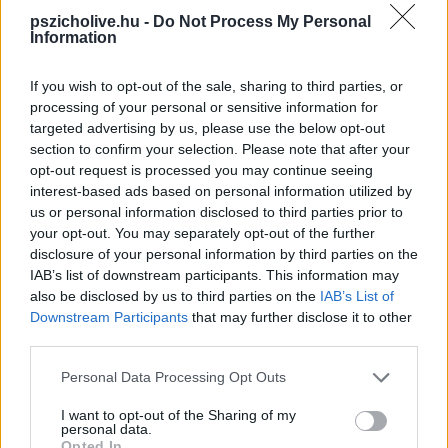
mondasz, hogy
„Ez talán kicsit kínosnak tűnhet, de szerintem fontos a
pszicholive.hu -
Do Not Process My Personal
szexről beszélni”,
az segíthet megtörni a jeget, és mindkettőtöknek
Information
megérkezni a témához. Amíg a szándékod világos, a törődés és a tisztelet
légkörében létezel, ez a legfontosabb. A sebezhetőség felvállalása
ezekben a beszélgetésekben építi a bizalmat és nyitott környezetet
If you wish to opt-out of the sale, sharing to third parties, or
teremthet, ahol mindkét fél úgy érzheti, hogy meghallgatják és értékelik.
processing of your personal or sensitive information for
targeted advertising by us, please use the below opt-out
Három kulcsfontosságú téma:
section to confirm your selection. Please note that after your
opt-out request is processed you may continue seeing
interest-based ads based on personal information utilized by
Mit jelent számodra a szex?
Fontos, hogy felfedezzétek, mit
jelent a szex számotokra. Érzelmi kapcsolatot jelent? Kizárólag
us or personal information disclosed to third parties prior to
fizikait? Beszéljétek meg az igényeiteket. Ne feledjétek, itt nincs
your opt-out. You may separately opt-out of the further
helyes vagy helytelen válasz. Feltehetsz olyan kérdéseket, mint
disclosure of your personal information by third parties on the
például:
„Mit jelent számodra a szex?”
vagy
„Milyen szükségleteid
IAB’s list of downstream participants. This information may
vannak?”
also be disclosed by us to third parties on the
IAB’s List of
Szexuális egészség és biztonság:
A szexuális egészségről
Downstream Participants
that may further disclose it to other
szintén fontos beszélni. Beszéljetek meg minden esetleges
third parties.
egészségügyi problémát, és azt is, hogy a védekezésnek mely típusait
Please note that this website/app uses one or more Google
részesítitek előnyben és miért. Beszéljétek meg, mi a fontos
Personal Data Processing Opt Outs
számotokra. Ez arról szól, hogy mindketten kényelmesen és
services and may gather and store information including but
biztonságban érezzétek magatokat az egészségetekkel és a
not limited to your visit or usage behaviour. You may click to
I want to opt-out of the Sharing of my
personal data.
jólétetekkel kapcsolatban.
grant or deny consent to Google and its third-party tags to
Opted In