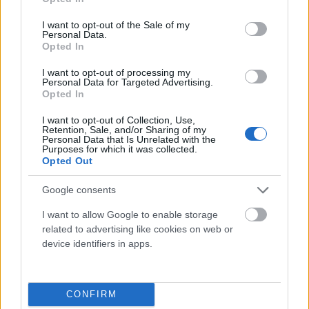
use your data for below specified purposes in below Google
Öröm és határok:
Ugyanilyen fontos beszélni arról is, hogy mi
consent section.
okoz örömöt. Mi az, amit élveztek? Hol vannak a határaitok? Ez a
I want to opt-out of the Sale of my
beszélgetés egy olyan környezet megteremtéséről szól, ahol mindkét
Personal Data.
Opted In
fél szabadon kifejezheti vágyait és határait.
I want to opt-out of processing my
A szexről folytatott nyílt és őszinte beszélgetések a jó kapcsolat egyik
Personal Data for Targeted Advertising.
alapkövei. Sokan azt gondolják, hogy a jó szex a technikán múlik, pedig
Opted In
valójában ennél sokkal többről van szó. Senki sem születik tökéletes
szeretőnek – ezt a párok együtt tanulják meg, a bizalom, a
I want to opt-out of Collection, Use,
Retention, Sale, and/or Sharing of my
kommunikáció és a sebezhetőségre való hajlandóság révén. Ha
Personal Data that Is Unrelated with the
partnereddel nehezen nyíltok meg egymásnak, vagy úgy érzed, hogy a
Purposes for which it was collected.
múltbeli tapasztalatok megnehezítik ezt, a szakmai segítség
Opted Out
igénybevétele nagyszerű módja lehet annak, hogy közös nevezőre
jussatok és elmélyítsétek a kapcsolatotokat.
Google consents
I want to allow Google to enable storage
related to advertising like cookies on web or
Facebook
Twitter
device identifiers in apps.
Previous article
Next article
A REJTETT ÜZENETEK NYELVE
ÉV VÉGI HATÁRHÚZÁS:
CONFIRM
A PÁRKAPCSOLATOKBAN
HOGYAN MONDJUNK NEMET