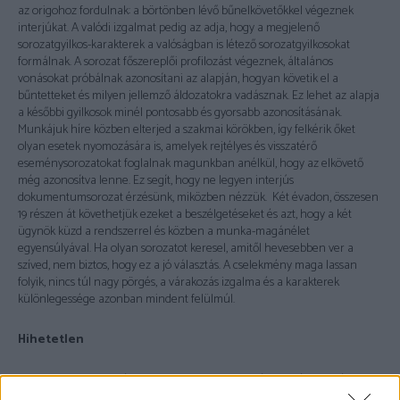
az origohoz fordulnak: a börtönben lévő bűnelkövetőkkel végeznek
interjúkat. A valódi izgalmat pedig az adja, hogy a megjelenő
sorozatgyilkos-karakterek a valóságban is létező sorozatgyilkosokat
formálnak. A sorozat főszereplői profilozást végeznek, általános
vonásokat próbálnak azonosítani az alapján, hogyan követik el a
bűntetteket és milyen jellemző áldozatokra vadásznak. Ez lehet az alapja
a későbbi gyilkosok minél pontosabb és gyorsabb azonosításának.
Munkájuk híre közben elterjed a szakmai körökben, így felkérik őket
olyan esetek nyomozására is, amelyek rejtélyes és visszatérő
eseménysorozatokat foglalnak magunkban anélkül, hogy az elkövető
még azonosítva lenne. Ez segít, hogy ne legyen interjús
dokumentumsorozat érzésünk, miközben nézzük. Két évadon, összesen
19 részen át követhetjük ezeket a beszélgetéseket és azt, hogy a két
ügynök küzd a rendszerrel és közben a munka-magánélet
egyensúlyával. Ha olyan sorozatot keresel, amitől hevesebben ver a
szíved, nem biztos, hogy ez a jó választás. A cselekmény maga lassan
folyik, nincs túl nagy pörgés, a várakozás izgalma és a karakterek
különlegessége azonban mindent felülmúl.
Hihetetlen
Ezt a sorozatot konkrétan egy szombati napon néztem végig. Oké, ez
annyira nem extrém, ha hozzáteszem, hogy mindössze 8 részből áll, de