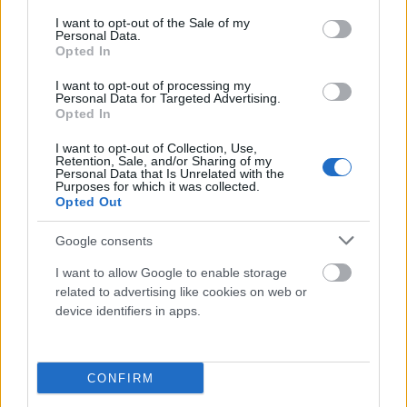
elkövető az adott személyből. Nem maga a bűntett érdekli, hanem azok a
consent section.
I want to opt-out of the Sale of my
titkok, mélyben, akár tudat alatt lappangó élmények, amelyek elvezetnek
Personal Data.
hozzá. Csak győzzük kivárni. Éppen ez az, ami fenntartja a várakozást és
Opted In
az izgalmat, hogy nem tudod kitalálni, mire fognak kilyukadni. Minden
évadban másik eset után nyomoz, és mindegyik történetben talál is
I want to opt-out of processing my
Personal Data for Targeted Advertising.
valamit, ami a mélyben meghúzódik. Nehéz gyerekkor, nem megfelelő
Opted In
szülői bánásmód, vallási fanatizmus, traumák, bántalmazások, hogy csak
néhányat említsek. Természetesen a nyomozó maga sem nélkülözi a
I want to opt-out of Collection, Use,
nehézségeket: a múltból gyermekkori traumákat, rosszul működő
Retention, Sale, and/or Sharing of my
házasság nyomait hordozza, a jelenben fáradt, kissé talán kiégett fickó
Personal Data that Is Unrelated with the
benyomását kelti. Ezek az ügyek mégis kibillentik ebből az állapotból és
Purposes for which it was collected.
Opted Out
szívvel lélekkel, jóval túlmutatva a nyomozói feladaton tudja beletenni
minden energiáját. Aki pörgős sorozatot keres, annak nem ezt ajánlom,
aki viszont szereti, ha lassan, fokozatosan állnak össze egy lélektani
Google consents
puzzle darabjai, akkor ezzel jól fog járni!
I want to allow Google to enable storage
related to advertising like cookies on web or
device identifiers in apps.
Facebook
Twitter
Previous article
Next article
CONFIRM
„OLYAN JÓL CSINÁLTAD
MIÉRT FELSZÍNES ÉRTÉKEKRE