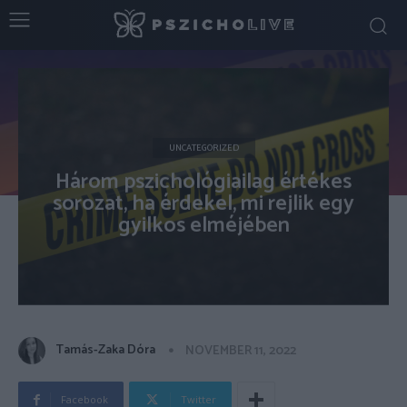
UNCATEGORIZED
Három pszichológiailag értékes
sorozat, ha érdekel, mi rejlik egy
gyilkos elméjében
Tamás-Zaka Dóra
NOVEMBER 11, 2022
Facebook
Twitter