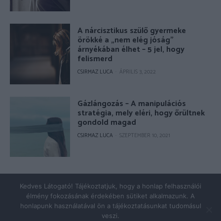
A nárcisztikus szülő gyermeke
örökké a „nem elég jóság”
árnyékában élhet – 5 jel, hogy
felismerd
CSIRMAZ LUCA
-
ÁPRILIS 3, 2022
Gázlángozás – A manipulációs
stratégia, mely eléri, hogy őrültnek
gondold magad
CSIRMAZ LUCA
-
SZEPTEMBER 10, 2021
© Copyright 2026 - pszicholive.hu
Kedves Látogató! Tájékoztatjuk, hogy a honlap felhasználói
élmény fokozásának érdekében sütiket alkalmazunk. A
Impresszum
Adatkezelés
honlapunk használatával ön a tájékoztatásunkat tudomásul
veszi.