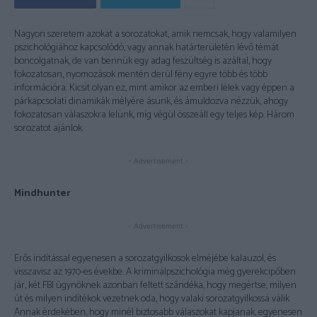
Nagyon szeretem azokat a sorozatokat, amik nemcsak, hogy valamilyen
pszichológiához kapcsolódó, vagy annak határterületén lévő témát
boncolgatnak, de van bennük egy adag feszültség is azáltal, hogy
fokozatosan, nyomozások mentén derül fény egyre több és több
információra. Kicsit olyan ez, mint amikor az emberi lélek vagy éppen a
párkapcsolati dinamikák mélyére ásunk, és ámuldozva nézzük, ahogy
fokozatosan válaszokra lelünk, míg végül összeáll egy teljes kép. Három
sorozatot ajánlok.
- Advertisement -
Mindhunter
- Advertisement -
Erős indítással egyenesen a sorozatgyilkosok elméjébe kalauzol, és
visszavisz az 1970-es évekbe. A kriminálpszichológia még gyerekcipőben
jár, két FBI ügynöknek azonban feltett szándéka, hogy megértse, milyen
út és milyen indítékok vezetnek oda, hogy valaki sorozatgyilkossá válik.
Annak érdekében, hogy minél biztosabb válaszokat kapjanak, egyenesen