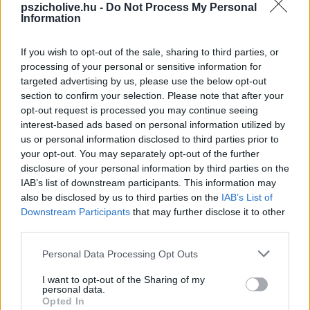
pszicholive.hu -
Do Not Process My Personal
ritkán csinálok olyat, hogy egy teljes napon át csak sorozatot nézek. Ez
Information
viszont nem hagyta, hogy eltávolodjak a képernyőtől. Nem könnyű témát
dolgoz fel, sorozatosan elkövetett szexuális erőszak és az amiatt
nyomozás az, amit végigkövethetünk benne. Ráadásul szintén
If you wish to opt-out of the sale, sharing to third parties, or
megtörtént események alapján. Emellett azonban sok egyéb gondolatot
processing of your personal or sensitive information for
is el tud indítani, kezdve a rendszer hibáitól, amivel az áldozatot
targeted advertising by us, please use the below opt-out
hazugsággal vádolják, egészen az áldozathibáztatásig, amelynek
section to confirm your selection. Please note that after your
eredményeként visszavonja vallomását, és vélelmezett hazugsága miatt
opt-out request is processed you may continue seeing
még a barátok is elpártolnak tőle. Az ügy ezzel le is zárul, egészen addig,
interest-based ads based on personal information utilized by
míg évekkel később egy egészen hasonló ügybe nem botlanak a
us or personal information disclosed to third parties prior to
főszereplő nyomozónők. A minisorozat részeiben innentől kezdve azt
követhetjük nyomon, hogyan göngyölítik fel a hasonló eseteket és oldják
your opt-out. You may separately opt-out of the further
meg a rejtélyt. A történet érzelmileg megérintő, helyenként felkavaró,
disclosure of your personal information by third parties on the
részletesen mutatva be, hogyan hatott az erőszak az áldozatra és
IAB’s list of downstream participants. This information may
változtatta meg teljes mértékben az életét. Bátran ajánlom mindenkinek,
also be disclosed by us to third parties on the
IAB’s List of
aki szívesen elmerül az ilyen jellegű sorozatokban.
Downstream Participants
that may further disclose it to other
third parties.
A tettes
Please note that this website/app uses one or more Google
Personal Data Processing Opt Outs
services and may gather and store information including but
Harry Ambrose nyomozó életét és munkáját követhetjük nyomon négy
not limited to your visit or usage behaviour. You may click to
I want to opt-out of the Sharing of my
évadon át. Nem mondható átlagos nyomozónak, hiszen azon túl, hogy
personal data.
fel akarja göngyölíteni az eseményeket és bizonyítékokat keresve helyt
grant or deny consent to Google and its third-party tags to
Opted In
állni a tárgyalásokon, szeretné megérteni azt is, hogyan és miért lesz
use your data for below specified purposes in below Google