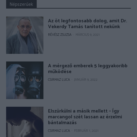
Népszerűek
Az öt legfontosabb dolog, amit Dr.
Vekerdy Tamás tanított nekünk
RÉVÉSZ ZSUZSA
-
MÁRCIUS 9, 2021
A mérgező emberek 5 leggyakoribb
működése
CSIRMAZ LUCA
-
JANUÁR 9, 2022
Elszürkülni a másik mellett – Így
marcangol szét lassan az érzelmi
bántalmazás
CSIRMAZ LUCA
-
FEBRUÁR 1, 2021