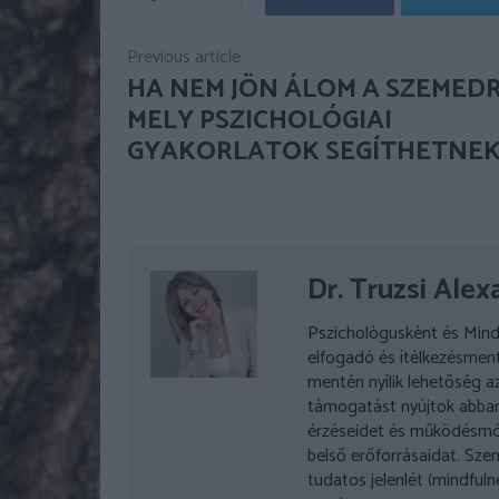
Previous article
HA NEM JÖN ÁLOM A SZEMED
MELY PSZICHOLÓGIAI
GYAKORLATOK SEGÍTHETNEK
Dr. Truzsi Alex
Pszichológusként és Mind
elfogadó és ítélkezésment
mentén nyílik lehetőség 
támogatást nyújtok abban
érzéseidet és működésmó
belső erőforrásaidat. Szem
tudatos jelenlét (mindfuln