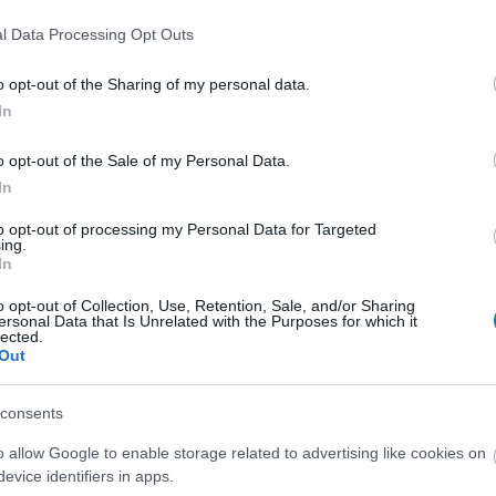
etlen, hogy
elfogadjuk és támogassuk a
s saját tevékenységeire,
anélkül, hogy
l Data Processing Opt Outs
elismerni, hogy amikor a partnerünk énidőt kér, az
o opt-out of the Sharing of my personal data.
k, hanem éppen azt szolgálja, hogy mindketten
In
solatunk egyensúlyát. Emellett
tiszteletben kell
t:
mutassunk érdeklődést a munkájuk, hobbijaik vagy
o opt-out of the Sale of my Personal Data.
et, és ne felejtsük el kifejezni a hálánkat mindazért,
In
 apró figyelmességekről vagy nagyobb
to opt-out of processing my Personal Data for Targeted
ing.
In
ágú, hogy megteremtsük a lehetőséget a külön
o opt-out of Collection, Use, Retention, Sale, and/or Sharing
ersonal Data that Is Unrelated with the Purposes for which it
gy mindkét fél megtartsa a saját ritmusát,
lected.
Out
Fontos
egyértelmű határokat felállítani, amelyek
getlenségét,
és megelőzik, hogy az egyik fél
consents
nepeljük egymás egyéni sikereit, legyenek azok
o allow Google to enable storage related to advertising like cookies on
ljuk el az öngondoskodást:
rendszeresen
evice identifiers in apps.