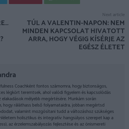
Next article
RE…
TÚL A VALENTIN-NAPON: NEM
MINDEN KAPCSOLAT HIVATOTT
?
ARRA, HOGY VÉGIG KÍSÉRJE AZ
EGÉSZ ÉLETET
andra
fulness Coachként fontos számomra, hogy biztonságos,
es légkört teremtsek, ahol valódi figyelem és kapcsolódás
az elakadások mélyebb megértésére. Munkám során
, hogy ráláthass belső folyamataidra, jobban megértsd
dodat, valamint mozgósítani tudd a változáshoz szükséges
léletem holisztikus és integratív: hangsúlyos szerepet kap a
ess), az érzelemszabályozás fejlesztése és az önismereti