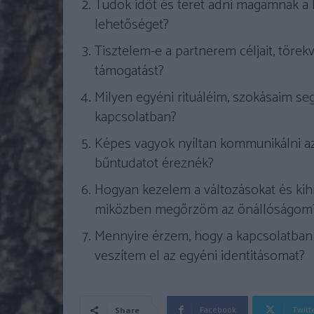
Tudok időt és teret adni magamnak a k
lehetőséget?
Tisztelem-e a partnerem céljait, törek
támogatást?
Milyen egyéni rituáléim, szokásaim s
kapcsolatban?
Képes vagyok nyíltan kommunikálni az
bűntudatot éreznék?
Hogyan kezelem a változásokat és kih
miközben megőrzöm az önállóságom
Mennyire érzem, hogy a kapcsolatban 
veszítem el az egyéni identitásomat?
Facebook
Twitt
Share