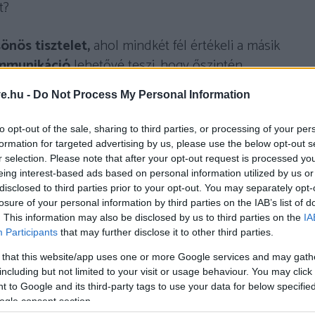
t?
önös tisztelet,
ahol mindkét fél értékeli a másik
ommunikáció
lehetővé teszi, hogy őszintén
határaikról, miközben támogatják egymás személyes
ve.hu -
Do Not Process My Personal Information
i barátságait. A
bizalom
biztosítja, hogy mindketten
n megőrzik függetlenségüket. Az autonóm
to opt-out of the sale, sharing to third parties, or processing of your per
lgoznak ki értékeket és célokat, miközben
formation for targeted advertising by us, please use the below opt-out s
r selection. Please note that after your opt-out request is processed y
ket és tiszteletben tartják egymás nézőpontját.
eing interest-based ads based on personal information utilized by us or
ltozásokhoz és a kihívásokhoz anélkül, hogy
disclosed to third parties prior to your opt-out. You may separately opt-
y az autonóm kapcsolat
egyensúlyt teremt a
losure of your personal information by third parties on the IAB’s list of
. This information may also be disclosed by us to third parties on the
IA
t
, így mindkét fél jólléte és önazonossága
Participants
that may further disclose it to other third parties.
 that this website/app uses one or more Google services and may gath
including but not limited to your visit or usage behaviour. You may click 
kapcsolatban?
 to Google and its third-party tags to use your data for below specifi
ogle consent section.