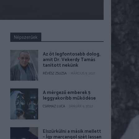
Népszerűek
Az öt legfontosabb dolog,
amit Dr. Vekerdy Tamás
tanított nekünk
RÉVÉSZ ZSUZSA
-
MÁRCIUS 9, 2021
A mérgező emberek 5
leggyakoribb működése
CSIRMAZ LUCA
-
JANUÁR 9, 2022
Elszürkülni a másik mellett
– Így marcangol szét lassan