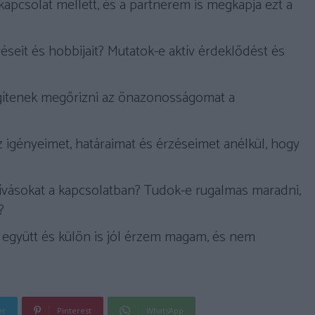
apcsolat mellett, és a partnerem is megkapja ezt a
véseit és hobbijait? Mutatok-e aktív érdeklődést és
egítenek megőrizni az önazonosságomat a
 igényeimet, határaimat és érzéseimet anélkül, hogy
ívásokat a kapcsolatban? Tudok-e rugalmas maradni,
?
együtt és külön is jól érzem magam, és nem
er
Pinterest
WhatsApp