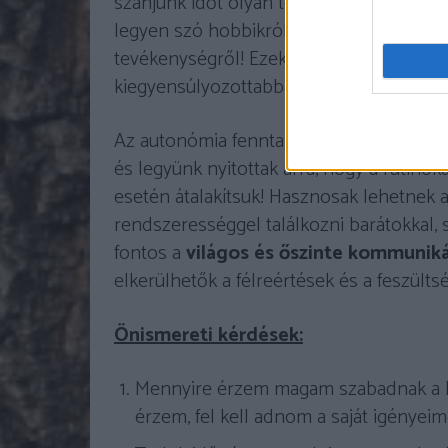
szánjunk időt olyan tevékenységekre, amely
legyen szó hobbikról, testmozgásról, ol
tevékenységről! Ezek a szokások megerősí
kiegyensúlyozottabbak legyünk a kapcsol
Az autonómia fenntartása
rugalmasság
és legyünk nyitottak arra, hogy a rutino
esetén átalakítsuk! Hasznosak lehetnek 
rendszerességgel találkozni barátokkal, 
fontos a
világos és őszinte kommuniká
elkerülhetők a félreértések és a feszülts
Önismereti kérdések:
Mennyire érzem magam szabadnak a k
érzem, fel kell adnom a saját igényeim