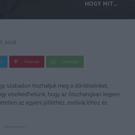
HOGY MIT...
, 2026
er
Pinterest
WhatsApp
hogy szabadon hozhatjuk meg a döntéseinket,
úgy viselkedhetünk, hogy az összhangban legyen
etetlen az egyéni jólléthez, motivációhoz és
- Advertisement -