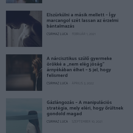
Elszürkülni a másik mellett – Így
marcangol szét lassan az érzelmi
bántalmazás
CSIRMAZ LUCA
-
FEBRUÁR 1, 2021
A nárcisztikus szülő gyermeke
örökké a „nem elég jóság”
árnyékában élhet – 5 jel, hogy
felismerd
CSIRMAZ LUCA
-
ÁPRILIS 3, 2022
Gázlángozás – A manipulációs
stratégia, mely eléri, hogy őrültnek
gondold magad
CSIRMAZ LUCA
-
SZEPTEMBER 10, 2021