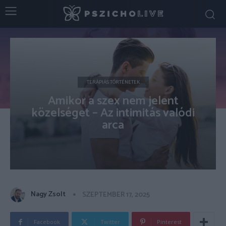
TERÁPIÁS TÖRTÉNETEK
Amikor a szex nem jelent
közelséget – Az intimitás valódi
arca
Nagy Zsolt
SZEPTEMBER 17, 2025
Facebook
Twitter
Pinterest