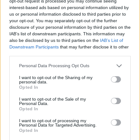
opt-out request is processed you may continue seeing
kapcsolat alapjai erősebbek legyenek. Ezek nélkül a szex könnyen
interest-based ads based on personal information utilized by
felszínessé válik, mert hiányzik mögüle a valódi lelki kapaszkodó.
us or personal information disclosed to third parties prior to
your opt-out. You may separately opt-out of the further
A testi és lelki közelség találkozásának kulcsa a vágyakról
disclosure of your personal information by third parties on the
való őszinte kommunikáció. Mennyire tudok beszélni arról,
IAB’s list of downstream participants. This information may
mire van szükségem, mire vágyom, mi esik jól?
A testek
also be disclosed by us to third parties on the
IAB’s List of
találkozhatnak anélkül is, hogy szavak születnének, de a valódi közelség
csak akkor jön létre, ha a vágyainkat is meg merjük egymással osztani.
És
Downstream Participants
that may further disclose it to other
végül ott van a biztonság kérdése: mitől érzem magam
third parties.
elfogadva és biztonságban?
Ez minden intimitás alapja. A
pszichológiai kutatások szerint a biztonságos kötődés az, ami a leginkább
Please note that this website/app uses one or more Google
Personal Data Processing Opt Outs
támogatja az intimitás megélését. Ha a kapcsolatban megéljük, hogy a
services and may gather and store information including but
másikhoz bármikor fordulhatunk, hogy a hibáinkkal együtt is
not limited to your visit or usage behaviour. You may click to
I want to opt-out of the Sharing of my
personal data.
szerethetőek vagyunk, akkor könnyebb sebezhetőnek lenni, őszintének
grant or deny consent to Google and its third-party tags to
Opted In
maradni, jelen lenni – és így a szex is mélyebb, teljesebb, varázslatosabb
use your data for below specified purposes in below Google
találkozássá válik.
consent section.
I want to opt-out of the Sale of my
Personal Data.
A szex és az intimitás tehát nem egymás szinonimái.
Lehet szex
Opted In
intimitás nélkül, és lehet intimitás szex nélkül is. A boldog,
tartós kapcsolatban azonban a kettő összefonódik: a test és
I want to opt-out of processing my
Personal Data for Targeted Advertising.
a lélek egyszerre kapcsolódik.
Ha azt érezzük, hogy testben együtt
Opted In
vagyunk, de lélekben távol, érdemes végigmenni ezeken a kérdéseken,
és őszintén beszélgetni róluk a párunkkal. A valódi közelség titka ugyanis