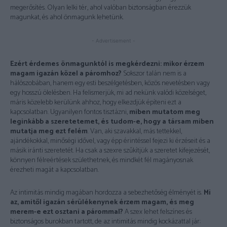
megerősítés. Olyan lelki tér, ahol valóban biztonságban érezzük
magunkat, és ahol önmagunk lehetünk.
- Advertisement -
Ezért érdemes önmagunktól is megkérdezni: mikor érzem
magam igazán közel a páromhoz?
Sokszor talán nem is a
hálószobában, hanem egy esti beszélgetésben, közös nevetésben vagy
egy hosszú ölelésben. Ha felismerjük, mi ad nekünk valódi közelséget,
máris közelebb kerülünk ahhoz, hogy elkezdjük építeni ezt a
kapcsolatban. Ugyanilyen fontos tisztázni,
miben mutatom meg
leginkább a szeretetemet, és tudom-e, hogy a társam miben
mutatja meg ezt felém
. Van, aki szavakkal, más tettekkel,
ajándékokkal, minőségi idővel, vagy épp érintéssel fejezi ki érzéseit és a
másik iránti szeretetét. Ha csak a szexre szűkítjük a szeretet kifejezését,
könnyen félreértések születhetnek, és mindkét fél magányosnak
érezheti magát a kapcsolatban.
Az intimitás mindig magában hordozza a sebezhetőség élményét is.
Mi
az, amitől igazán sérülékenynek érzem magam, és meg
merem-e ezt osztani a párommal?
A szex lehet felszínes és
biztonságos burokban tartott, de az intimitás mindig kockázattal jár: