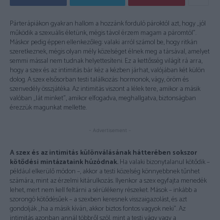
Párterápiákon gyakran hallom a hozzánk forduló pároktól azt, hogy „jól
működik a szexuális életünk, mégis távol érzem magam a páromtól”.
Máskor pedig éppen ellenkezőleg: valaki arról számol be, hogy ritkán
szeretkeznek, mégis olyan mély közelséget élnek meg a társával, amelyet
semmi mással nem tudnak helyettesíteni. Ez a kettősség világít rá arra,
hogy a szex és az intimitás bár kéz a kézben járhat, valójában két külön
dolog. A szex elsősorban testi találkozás: hormonok, vágy, öröm és
szenvedély összjátéka. Az intimitás viszont a lélek tere, amikor a másik
valóban „lát minket”, amikor elfogadva, meghallgatva, biztonságban
érezzük magunkat mellette.
- Advertisement -
A szex és az intimitás különválásának hátterében sokszor
kötődési mintázataink húzódnak.
Ha valaki bizonytalanul kötődik –
például elkerülő módon –, akkor a testi közelség könnyebbnek tűnhet
számára, mint az érzelmi kitárulkozás. Ilyenkor a szex egyfajta menedék
lehet, mert nem kell feltárni a sérülékeny részeket. Mások – inkább a
szorongó kötődésűek – a szexben keresnek visszaigazolást, és azt
gondolják „ha a másik kíván, akkor biztos fontos vagyok neki”. Az
intimitás azonban annál többről szól, mint a testi vágy vagy a