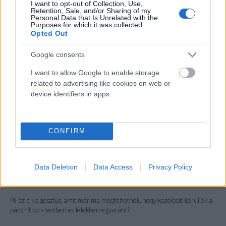
I want to opt-out of Collection, Use,
nem a tökéletes szexben rejlik, hanem abban, hogy merjük látni és
Retention, Sale, and/or Sharing of my
láttatni magunkat, és elég bátrak legyünk egymáshoz közel kerülni.
Personal Data that Is Unrelated with the
Purposes for which it was collected.
Opted Out
Önreflexiós kérdések, amelyek segíthetnek közelebb kerülni
egymáshoz:
Google consents
Milyen helyzetekben érzem, hogy igazán biztonságban vagyok a
I want to allow Google to enable storage
párom mellett?
related to advertising like cookies on web or
device identifiers in apps.
Hogyan reagálok, amikor a társam sebezhetőséget mutat felém –
támogató vagyok, vagy inkább elhúzódom?
Van-e különbség aközött, ahogy a szexuális vágyat és az érzelmi
közelséget megélem?
CONFIRM
Milyen kötődési mintát hoztam otthonról, és ez hogyan jelenik meg a
kapcsolataimban?
Data Deletion
Data Access
Privacy Policy
Hogyan tudnám jobban kifejezni a vágyaimat, szükségleteimet
anélkül, hogy félnék az elutasítástól?
Mi az a kis gesztus, amit már ma megtehetnék, hogy közelebb kerüljek a
páromhoz – testben és lélekben egyaránt?