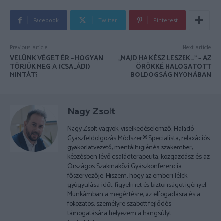
Facebook
Twitter
Pinterest
Previous article
Next article
VELÜNK VÉGET ÉR – HOGYAN
„MAJD HA KÉSZ LESZEK…” – AZ
TÖRJÜK MEG A (CSALÁDI)
ÖRÖKKÉ HALOGATOTT
MINTÁT?
BOLDOGSÁG NYOMÁBAN
Nagy Zsolt
Nagy Zsolt vagyok, viselkedéselemző, Haladó
Gyászfeldolgozás Módszer® Specialista, relaxációs
gyakorlatvezető, mentálhigiénés szakember,
képzésben lévő családterapeuta, közgazdász és az
Országos Szakmaközi Gyászkonferencia
főszervezője. Hiszem, hogy az emberi lélek
gyógyulása időt, figyelmet és biztonságot igényel.
Munkámban a megértésre, az elfogadásra és a
fokozatos, személyre szabott fejlődés
támogatására helyezem a hangsúlyt.