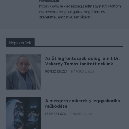
(weboldalam:
https://www.lelkiegeszseg.zsoltnagy.net/) Mottóm:
észrevenni, meghallgatni, megérteni és
szeretettel, empatikusan kísérni.
Népszerűek
Az öt legfontosabb dolog, amit Dr.
Vekerdy Tamás tanított nekünk
RÉVÉSZ ZSUZSA
-
MÁRCIUS 9, 2021
A mérgező emberek 5 leggyakoribb
működése
CSIRMAZ LUCA
-
JANUÁR 9, 2022