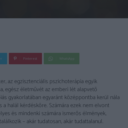
er
Pinterest
WhatsApp
er, az egzisztenciális pszichoterápia egyik
, egész életművét az emberi lét alapvető
ápiás gyakorlatában egyaránt középpontba kerül nála
és a halál kérdésköre. Számára ezek nem elvont
élyes és mindenki számára ismerős élmények,
álkozik – akár tudatosan, akár tudattalanul.