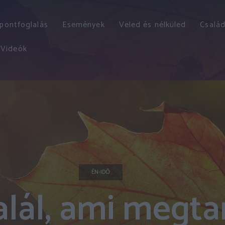
őpontfoglalás
Események
Veled és nélküled
Család
Videók
ÉN-IDŐ
alál, ami megta