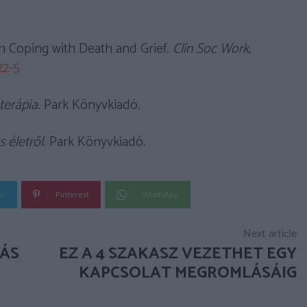
 in Coping with Death and Grief.
Clin Soc Work,
22-5
terápia
. Park Könyvkiadó.
s életről
. Park Könyvkiadó.
er
Pinterest
WhatsApp
Next article
LÁS
EZ A 4 SZAKASZ VEZETHET EGY
KAPCSOLAT MEGROMLÁSÁIG