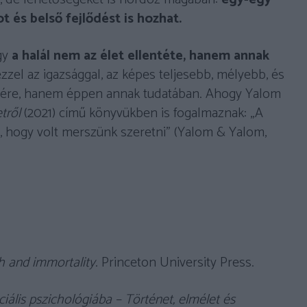
t és belső fejlődést is hozhat.
gy
a halál nem az élet ellentéte, hanem annak
el az igazsággal, az képes teljesebb, mélyebb, és
lenére, hanem éppen annak tudatában. Ahogy Yalom
etről
(2021) című könyvükben is fogalmaznak: „A
rt, hogy volt merszünk szeretni” (Yalom & Yalom,
h and immortality
. Princeton University Press.
iális pszichológiába – Történet, elmélet és