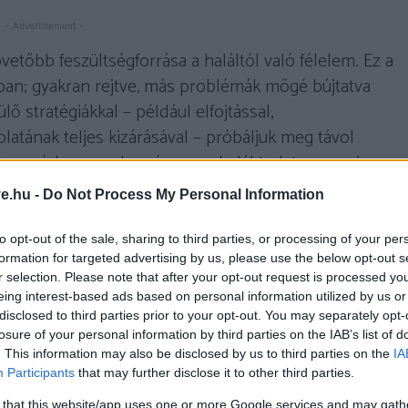
- Advertisement -
vetőbb feszültségforrása a haláltól való félelem. Ez a
ában; gyakran rejtve, más problémák mögé bújtatva
ő stratégiákkal – például elfojtással,
latának teljes kizárásával – próbáljuk meg távol
adox módon azonban éppen a halál tudata az, ami
thez vezethet. Yalom (2017) úgy véli, hogy
aki képes
ve.hu -
Do Not Process My Personal Information
felszabadulhat a halogatás, a félig megélt élet
di, tartalmas élet felé
.
to opt-out of the sale, sharing to third parties, or processing of your per
formation for targeted advertising by us, please use the below opt-out s
r selection. Please note that after your opt-out request is processed y
 épülő világkép viszont egyre kevésbé tud mit
eing interest-based ads based on personal information utilized by us or
val. A halálról és veszteségekről való kommunikáció
disclosed to third parties prior to your opt-out. You may separately opt-
uvá vált. Ahogy Kőváry (2022) fogalmaz, a halál
losure of your personal information by third parties on the IAB’s list of
. This information may also be disclosed by us to third parties on the
IA
vá” vált. A modern ember sokszor abban a téves
Participants
that may further disclose it to other third parties.
ténik, a veszteség távoli és kivédhető. Ez azonban
 that this website/app uses one or more Google services and may gath