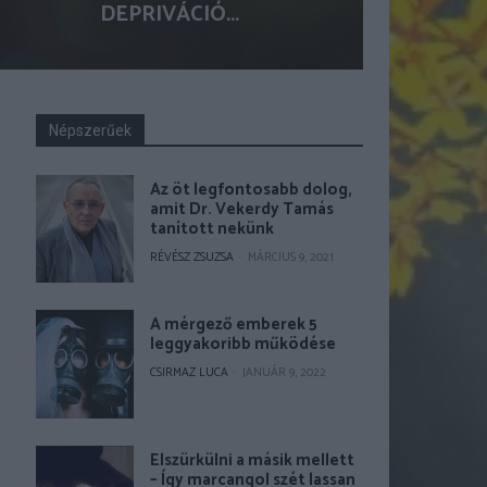
DEPRIVÁCIÓ...
Népszerűek
Az öt legfontosabb dolog,
amit Dr. Vekerdy Tamás
tanított nekünk
RÉVÉSZ ZSUZSA
-
MÁRCIUS 9, 2021
A mérgező emberek 5
leggyakoribb működése
CSIRMAZ LUCA
-
JANUÁR 9, 2022
Elszürkülni a másik mellett
– Így marcangol szét lassan