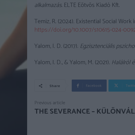
alkalmazás.
ELTE Eötvös Kiadó Kft.
Temiz, R. (2024). Existential Social Work
https://doi.org/10.1007/s10615-024-009
Yalom, I. D. (2017).
Egzisztenciális pszicho
Yalom, I. D., & Yalom, M. (2021).
Halálról é
Facebook
Twitt
Share
Previous article
THE SEVERANCE – KÜLÖNVÁ