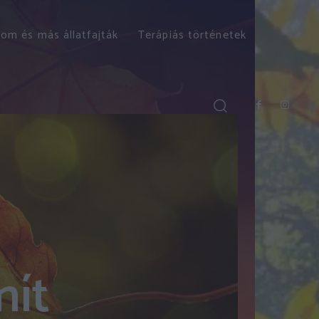
om és más állatfajták
Terápiás történetek
nít