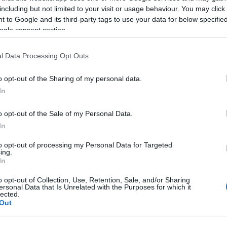
, akár tudat alatt, szinte mindenkit érint, és komoly
including but not limited to your visit or usage behaviour. You may click 
 to Google and its third-party tags to use your data for below specifi
ogle consent section.
 hogy a halálfélelem gyökere gyakran nem magában a
l Data Processing Opt Outs
resendő. Aki fél az élettől – annak valódi, mély
tteg. Ezt a gondolatot erősíti Temiz (2024) is, aki
o opt-out of the Sharing of my personal data.
zoronganak a haláltól, gyakran épp az élettől, a
In
élnek leginkább.
o opt-out of the Sale of my Personal Data.
In
ősforrása, és mint ilyen, a tünetek elsődleges forrása
 válaszok – mint az elfojtás vagy az eltolás – csak
to opt-out of processing my Personal Data for Targeted
ing.
kat. Hosszabb távon azonban ezek a mechanizmusok
In
depresszióhoz, vagy egyéb pszichés zavarokhoz
o opt-out of Collection, Use, Retention, Sale, and/or Sharing
ersonal Data that Is Unrelated with the Purposes for which it
lected.
Out
saját halandóságunk felismeréséről, egy hozzánk közel