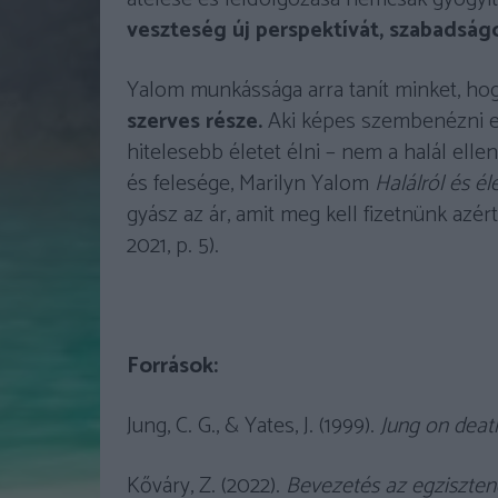
veszteség új perspektívát, szabadságo
Yalom munkássága arra tanít minket, ho
szerves része.
Aki képes szembenézni ezz
hitelesebb életet élni – nem a halál el
és felesége, Marilyn Yalom
Halálról és él
gyász az ár, amit meg kell fizetnünk azé
2021, p. 5).
Források:
Jung, C. G., & Yates, J. (1999).
Jung on deat
Kőváry, Z. (2022).
Bevezetés az egzisztenc