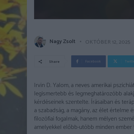
Nagy Zsolt
OKTÓBER 12, 2025
Facebook
Twitt
Share
Irvin D. Yalom, a neves amerikai pszichiát
legismertebb és legmeghatározóbb alakja
kérdéseinek szentelte. Írásaiban és ter
a szabadság, a magány, az élet értelme 
filozófiai fogalmak, hanem mélyen szem
amelyekkel előbb-utóbb minden ember tal