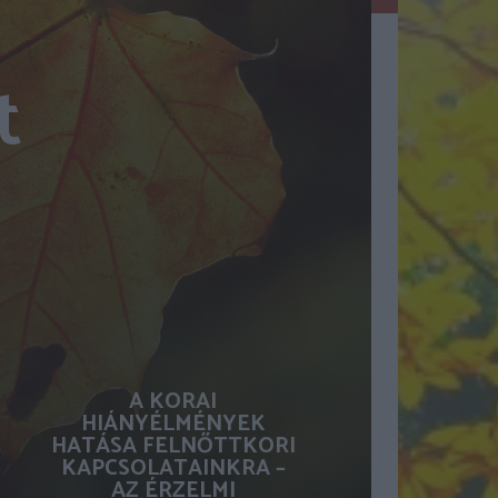
t
A KORAI
HIÁNYÉLMÉNYEK
HATÁSA FELNŐTTKORI
KAPCSOLATAINKRA –
AZ ÉRZELMI