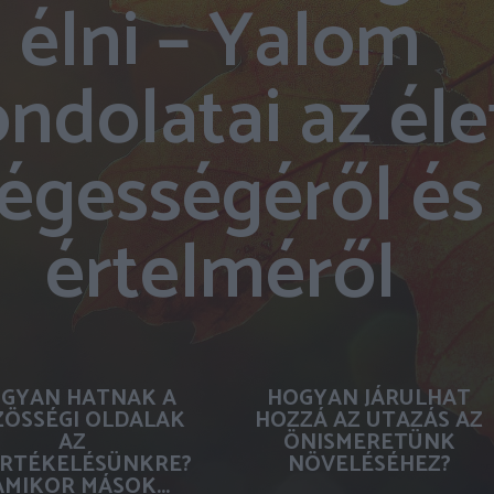
élni – Yalom
ndolatai az éle
égességéről és
értelméről
GYAN HATNAK A
HOGYAN JÁRULHAT
ÖSSÉGI OLDALAK
HOZZÁ AZ UTAZÁS AZ
AZ
ÖNISMERETÜNK
RTÉKELÉSÜNKRE?
NÖVELÉSÉHEZ?
AMIKOR MÁSOK...