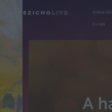
Online id
Én-Idő
A h