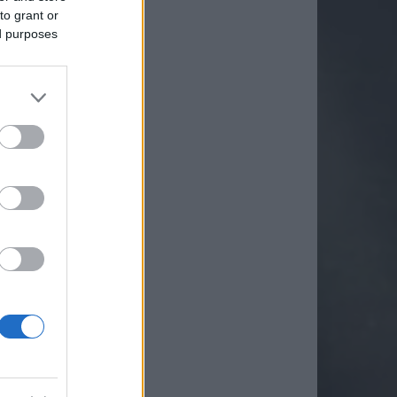
to grant or
ed purposes