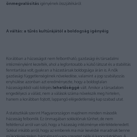
önmegvalósítás
igényének összjátékáról.
A váltás: a tűrés kultúrájától a boldogság igényéig
Korábban a házasságot nem felbontható, gazdasági és társadalmi
intézményként kezelték, ahol a legfontosabb a külső látszat és a stabilitás
fenntartása volt, gyakran a házastársak boldogsága árán is. A nők
gazdasági függetlenségének növekedése, valamint a jogi szabályozás
enyhülése azonban azt eredményezte, hogy a boldogtalan
házasságokból való kilépés
lehetőséggé
vált. Amikor a társadalom
engedélyezi a válást, nem a válások száma növekszik meg hirtelen,
hanem a korábban fojtott, lappangó elégedetlenség kap szabad utat.
A statisztikák szerint Magyarországon majdnem minden második
házasság felbomlik. Ez önmagában sokkolónak tűnhet, de nem
feltétlenül arról van szó, hogy a házasság intézménye elértéktelenedett.
Sokkal inkább arról, hogy az emberek ma már kevésbé maradnak benne
működésképtelen, bántalmazó vagy szeretet nélküli kapcsolatokban. A