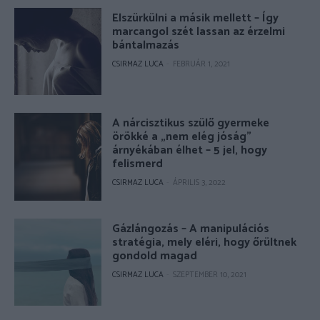
Elszürkülni a másik mellett – Így
marcangol szét lassan az érzelmi
bántalmazás
CSIRMAZ LUCA
-
FEBRUÁR 1, 2021
A nárcisztikus szülő gyermeke
örökké a „nem elég jóság”
árnyékában élhet – 5 jel, hogy
felismerd
CSIRMAZ LUCA
-
ÁPRILIS 3, 2022
Gázlángozás – A manipulációs
stratégia, mely eléri, hogy őrültnek
gondold magad
CSIRMAZ LUCA
-
SZEPTEMBER 10, 2021