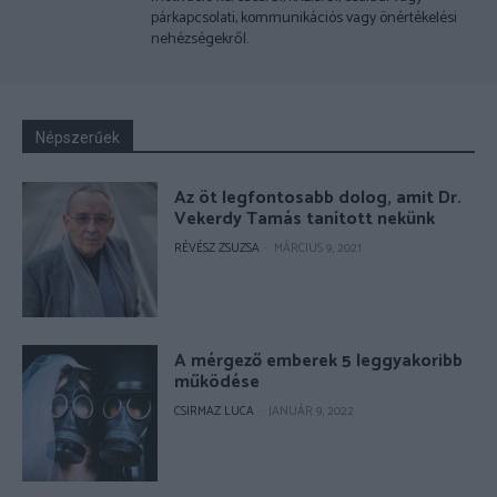
párkapcsolati, kommunikációs vagy önértékelési
nehézségekről.
Népszerűek
Az öt legfontosabb dolog, amit Dr.
Vekerdy Tamás tanított nekünk
RÉVÉSZ ZSUZSA
-
MÁRCIUS 9, 2021
A mérgező emberek 5 leggyakoribb
működése
CSIRMAZ LUCA
-
JANUÁR 9, 2022