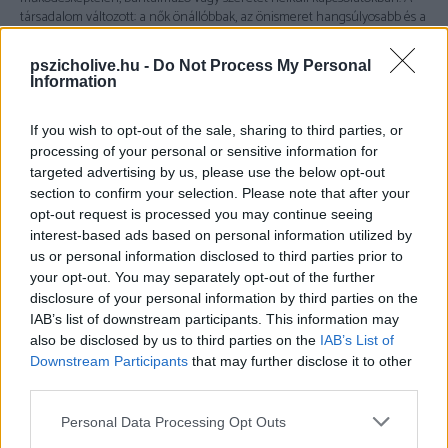
társadalom változott: a nők önállóbbak, az önismeret hangsúlyosabb és a
mentális egészség fontossága is erősebben jelen van a közbeszédben.
Ezzel együtt nő a tudatosság arról is, hogy egy rossz házasság
pszicholive.hu -
Do Not Process My Personal
hosszútávon káros lehet a gyermekekre és a felnőttekre egyaránt.
Information
A „divat” szó tehát félrevezető. A válás nem trend, hanem
válasz
– egy
If you wish to opt-out of the sale, sharing to third parties, or
élethelyzetre, amelyben a kapcsolat már nem szolgálja a felek fejlődését
processing of your personal or sensitive information for
vagy éppen ártalmas a családtagok számára. Ugyanakkor fontos
targeted advertising by us, please use the below opt-out
megérteni, hogy a válás nem pusztán jogi aktus, hanem
pszichológiai
folyamat is egyben
: érzelmi leválás, veszteség, gyász, újraépülés. A
section to confirm your selection. Please note that after your
látszólag könnyed elengedés mögött gyakran hosszú, fájdalmas belső
opt-out request is processed you may continue seeing
munka áll.
interest-based ads based on personal information utilized by
us or personal information disclosed to third parties prior to
A válás mindig veszteség. Nemcsak a házasság szűnik meg, hanem egy
your opt-out. You may separately opt-out of the further
életforma, egy jövőkép, egy közös identitás is. Ezért lényeges, hogy
ne
disclosure of your personal information by third parties on the
relativizáljuk a válást
és ne is démonizáljuk: egyik véglet sem segít.
IAB’s list of downstream participants. This information may
also be disclosed by us to third parties on the
IAB’s List of
Downstream Participants
that may further disclose it to other
third parties.
Please note that this website/app uses one or more Google
Personal Data Processing Opt Outs
services and may gather and store information including but