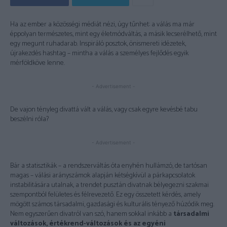
Ha az ember a közösségi médiát nézi, úgy tűnhet: a válás ma már
éppolyan természetes, mint egy életmódváltás, a másik lecserélhető, mint
egy megunt ruhadarab. Inspiráló posztok, önismereti idézetek,
újrakezdés hashtag – mintha a válás a személyes fejlődés egyik
mérföldköve lenne.
- Advertisement -
De vajon tényleg divattá vált a válás, vagy csak egyre kevésbé tabu
beszélni róla?
- Advertisement -
Bár a statisztikák – a rendszerváltás óta enyhén hullámzó, de tartósan
magas – válási arányszámok alapján kétségkívül a párkapcsolatok
instabilitására utalnak, a trendet pusztán divatnak bélyegezni szakmai
szempontból felületes és félrevezető. Ez egy összetett kérdés, amely
mögött számos társadalmi, gazdasági és kulturális tényező húzódik meg.
Nem egyszerűen divatról van szó, hanem sokkal inkább a
társadalmi
változások, értékrend-változások és az egyéni