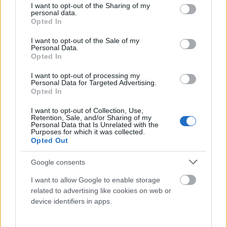
Miért fontos ezzel a témával foglalkozni?
not limited to your visit or usage behaviour. You may click to
I want to opt-out of the Sharing of my
personal data.
grant or deny consent to Google and its third-party tags to
Opted In
use your data for below specified purposes in below Google
consent section.
I want to opt-out of the Sale of my
A válás nem csupán statisztika vagy társadalmi jelenség, hanem mélyen
Personal Data.
befolyásolja az érintettek életét, különösen a gyermekekét. A válás körüli
Opted In
diskurzus segíthet lebontani a stigmatizációt és támogatást nyújthat
azoknak, akik a folyamatban vannak, vagy annak következményeivel
I want to opt-out of processing my
Personal Data for Targeted Advertising.
küzdenek.
Opted In
A válásról való nyílt párbeszéd azért fontos, mert segít megtörni a
I want to opt-out of Collection, Use,
szégyent és a magányt, ami sokakat még ma is körülvesz ebben a
Retention, Sale, and/or Sharing of my
Personal Data that Is Unrelated with the
helyzetben. Ugyanakkor rávilágít arra is, hogy a válás nem önmagában
Purposes for which it was collected.
megoldás, hanem
egy döntés, amit felelősséggel kell kísérni
.
Opted Out
Aki válik, annak nemcsak új életet kell építenie, hanem új önképet, új
szülői együttműködést, új határokat is.
Google consents
A magas válási arány nem a párkapcsolat intézményének végét jelzi,
I want to allow Google to enable storage
hanem egy
felhívás
arra, hogy komolyabban vegyük a párkapcsolati
related to advertising like cookies on web or
készségek fejlesztését, az érzelmi intelligenciát és a prevenciót. A válás a
device identifiers in apps.
legtöbb esetben a megoldatlan konfliktusok elkerülésének végső,
fájdalmas módja. De ahhoz, hogy ez valóban fejlődés legyen, nem elég