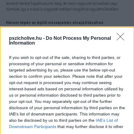
konkrét kérést fogalmazunk meg, de nem vagyunk támadóak vagy
bántóak, így a másik is nagyobb eséllyel reagálhat együttműködően.
Három lépés az építő visszajelzés elsajátításához
Kezdd a saját érzéseid kifejezésével!
Ne azt mondd, mit csinál
pszicholive.hu -
Do Not Process My Personal
rosszul a másik, hanem hogy
te mit érzel és mire van szükséged.
Information
Konkrét megfogalmazásra törekedj!
A „mindig” és „soha” szavak
If you wish to opt-out of the sale, sharing to third parties, or
elzárják a konstruktív problémamegoldás lehetőségét. Próbáld meg
processing of your personal or sensitive information for
konkrétan megfogalmazni azokat a helyzeteket, amikor valami rosszul
targeted advertising by us, please use the below opt-out
érintett, így a másik is könnyebben megérti, mi váltotta ki benned a rossz
section to confirm your selection. Please note that after your
érzést.
opt-out request is processed you may continue seeing
interest-based ads based on personal information utilized by
Például
: „A múlt heti vacsorán hiányzott, hogy kérdezz valamit a
us or personal information disclosed to third parties prior to
napomról.”
your opt-out. You may separately opt-out of the further
disclosure of your personal information by third parties on the
Fejezd ki, mire lenne szükséged a másiktól!
Amellett, hogy
IAB’s list of downstream participants. This information may
elmondod, mi esik rosszul, próbáld meg azt is megfogalmazni, mivel
also be disclosed by us to third parties on the
IAB’s List of
lennél elégedett, mit szeretnél kérni a másiktól.
Downstream Participants
that may further disclose it to other
third parties.