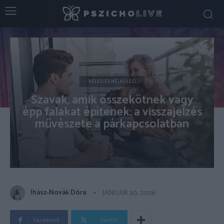
VELED ÉS NÉLKÜLED
Szavak, amik összekötnek vagy
épp falakat építenek: a visszajelzés
művészete a párkapcsolatban
Ihász-Novák Dóra
JANUÁR 30, 2026
Facebook
Twitter