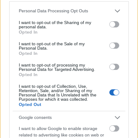
Például
: „Annak örülnék, ha legközelebb minőségi időt tudnánk együtt
tölteni vacsora közben és átbeszélnénk a napunkat.”
Please note that this website/app uses one or more Google
Personal Data Processing Opt Outs
services and may gather and store information including but
Kis lépés, nagy változás
not limited to your visit or usage behaviour. You may click to
I want to opt-out of the Sharing of my
personal data.
grant or deny consent to Google and its third-party tags to
Opted In
Ha tehát legközelebb azon kapod magad, hogy
„Te mindig…”
kezdetű
use your data for below specified purposes in below Google
mondat formálódik a fejedben, állj meg egy pillanatra, és próbáld így
consent section.
I want to opt-out of the Sale of my
átfogalmazni:
Personal Data.
„Azt érzem, hogy…”
Opted In
„Nekem fontos lenne, ha…”
I want to opt-out of processing my
Personal Data for Targeted Advertising.
Fontos ugyanis, hogy ki tudjuk fejezni, ha valami nem megfelelően
Opted In
működik a kapcsolatunkban, vagy valamit másképp szeretnénk, ám az
nem mindegy, hogy ezt hogyan kommunikáljuk. Szerencsére azonban
a
I want to opt-out of Collection, Use,
konstruktív visszajelzés adása tanulható
és apró lépésekben,
Retention, Sale, and/or Sharing of my
Personal Data that Is Unrelated with the
fokozatosan egy-egy tippet beépítve tehetünk azért, hogy jobban
Purposes for which it was collected.
tudjunk egymáshoz kapcsolódni, és ezek a helyzetek erősíteni is tudják a
Opted Out
kapcsolatainkat.
Google consents
Te mit fogsz változtatni holnaptól a párkapcsolati kommunikációdban?
I want to allow Google to enable storage
Ihász-Novák Dóra
related to advertising like cookies on web or