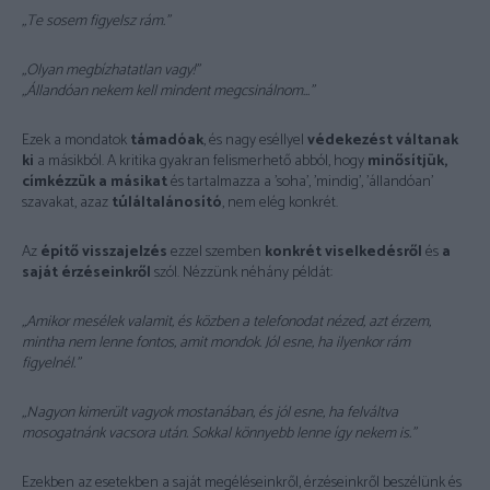
„Te sosem figyelsz rám.”
„Olyan megbízhatatlan vagy!”
„Állandóan nekem kell mindent megcsinálnom…”
Ezek a mondatok
támadóak
, és nagy eséllyel
védekezést
váltanak
ki
a másikból. A kritika gyakran felismerhető abból, hogy
minősítjük,
címkézzük a másikat
és tartalmazza a ’soha’, ’mindig’, ’állandóan’
szavakat, azaz
túláltalánosító
, nem elég konkrét.
Az
építő visszajelzés
ezzel szemben
konkrét viselkedésről
és
a
saját érzéseinkről
szól. Nézzünk néhány példát:
„Amikor mesélek valamit, és közben a telefonodat nézed, azt érzem,
mintha nem lenne fontos, amit mondok. Jól esne, ha ilyenkor rám
figyelnél.”
„Nagyon kimerült vagyok mostanában, és jól esne, ha felváltva
mosogatnánk vacsora után. Sokkal könnyebb lenne így nekem is.”
Ezekben az esetekben a saját megéléseinkről, érzéseinkről beszélünk és