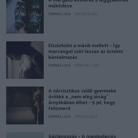
A mérgező emberek 5 leggyakoribb
működése
CSIRMAZ LUCA
-
JANUÁR 9, 2022
Elszürkülni a másik mellett – Így
marcangol szét lassan az érzelmi
bántalmazás
CSIRMAZ LUCA
-
FEBRUÁR 1, 2021
A nárcisztikus szülő gyermeke
örökké a „nem elég jóság”
árnyékában élhet – 5 jel, hogy
felismerd
CSIRMAZ LUCA
-
ÁPRILIS 3, 2022
Gázlángozás – A manipulációs