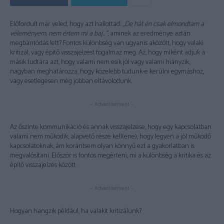
Előfordult már veled, hogy azt hallottad:
„De hát én csak elmondtam a
véleményem, nem értem mi a baj…”
, aminek az eredménye aztán
megbántódás lett? Fontos különbség van ugyanis aközött, hogy valaki
kritizál, vagy építő visszajelzést fogalmaz meg. Az, hogy miként adjuk a
másik tudtára azt, hogy valami nem esik jól vagy valami hiányzik,
nagyban meghatározza, hogy közelebb tudunk-e kerülni egymáshoz,
vagy esetlegesen még jobban eltávolodunk.
- Advertisement -
Az őszinte kommunikáció és annak visszajelzése, hogy egy kapcsolatban
valami nem működik, alapvető része kell(ene), hogy legyen a jól működő
kapcsolatoknak, ám korántsem olyan könnyű ezt a gyakorlatban is
megvalósítani. Először is fontos megérteni, mi a különbség a kritika és az
építő visszajelzés között.
- Advertisement -
Hogyan hangzik például, ha valakit kritizálunk?