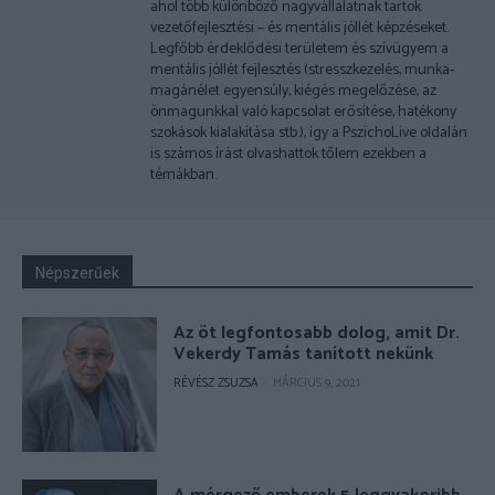
ahol több különböző nagyvállalatnak tartok
vezetőfejlesztési – és mentális jóllét képzéseket.
Legfőbb érdeklődési területem és szívügyem a
mentális jóllét fejlesztés (stresszkezelés, munka-
magánélet egyensúly, kiégés megelőzése, az
önmagunkkal való kapcsolat erősítése, hatékony
szokások kialakítása stb.), így a PszichoLive oldalán
is számos írást olvashattok tőlem ezekben a
témákban.
Népszerűek
Az öt legfontosabb dolog, amit Dr.
Vekerdy Tamás tanított nekünk
RÉVÉSZ ZSUZSA
-
MÁRCIUS 9, 2021