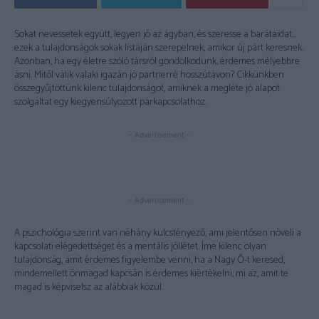
Sokat nevessetek együtt, legyen jó az ágyban, és szeresse a barátaidat…
ezek a tulajdonságok sokak listáján szerepelnek, amikor új párt keresnek.
Azonban, ha egy életre szóló társról gondolkodunk, érdemes mélyebbre
ásni. Mitől válik valaki igazán jó partnerré hosszútávon? Cikkünkben
összegyűjtöttünk kilenc tulajdonságot, amiknek a megléte jó alapot
szolgáltat egy kiegyensúlyozott párkapcsolathoz.
- Advertisement -
- Advertisement -
A pszichológia szerint van néhány kulcstényező, ami jelentősen növeli a
kapcsolati elégedettséget és a mentális jóllétet. Íme kilenc olyan
tulajdonság, amit érdemes figyelembe venni, ha a Nagy Ő-t keresed,
mindemellett önmagad kapcsán is érdemes kiértékelni, mi az, amit te
magad is képviselsz az alábbiak közül.