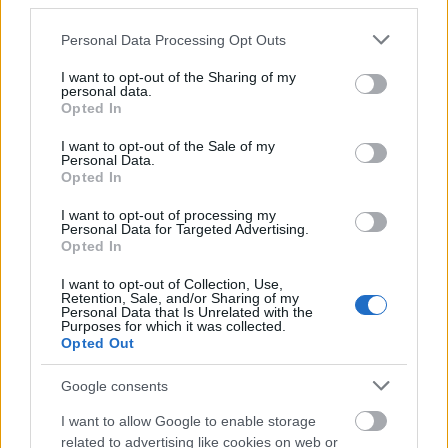
third parties.
érvényesül. Egy jó társ nyitott arra, hogy meghallgassa a szükségleteidet,
és hajlandó alakítani a viselkedését, hiszen fontos vagy neki.
Please note that this website/app uses one or more Google
Personal Data Processing Opt Outs
services and may gather and store information including but
not limited to your visit or usage behaviour. You may click to
I want to opt-out of the Sharing of my
personal data.
grant or deny consent to Google and its third-party tags to
Opted In
Egymásra hangolódás
use your data for below specified purposes in below Google
consent section.
I want to opt-out of the Sale of my
Personal Data.
Különböző szeretetnyelvek léteznek: van, aki érintéssel fejezi ki, más
Opted In
apró figyelmességekkel vagy közös programokkal. Szuper, ha ezek a
kifejezési formák kompatibilisek, de az is jól tud működni, ha nyitottak
I want to opt-out of processing my
vagytok arra, hogy megtanuljátok egymás „nyelvét”.
Personal Data for Targeted Advertising.
Opted In
I want to opt-out of Collection, Use,
Retention, Sale, and/or Sharing of my
Nyitottság a viták során
Personal Data that Is Unrelated with the
Purposes for which it was collected.
Opted Out
Minden kapcsolatban vannak nézeteltérések. A kérdés nem az, hogy
ezek elkerülhetők-e, hanem hogy hogyan reagálunk rájuk. Egy jó
Google consents
partner vitázás közben is kíváncsi rád, nem csak a saját igazát ismételgeti.
Ez a fajta nyitottság kulcsfontosságú a fejlődéshez mindkettőtök
I want to allow Google to enable storage
számára.
related to advertising like cookies on web or