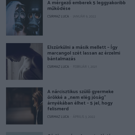
A mérgező emberek 5 leggyakoribb
működése
CSIRMAZ LUCA
-
JANUÁR 9, 2022
Elszürkülni a másik mellett – Így
marcangol szét lassan az érzelmi
bántalmazás
CSIRMAZ LUCA
-
FEBRUÁR 1, 2021
A nárcisztikus szülő gyermeke
örökké a „nem elég jóság”
árnyékában élhet – 5 jel, hogy
felismerd
CSIRMAZ LUCA
-
ÁPRILIS 3, 2022