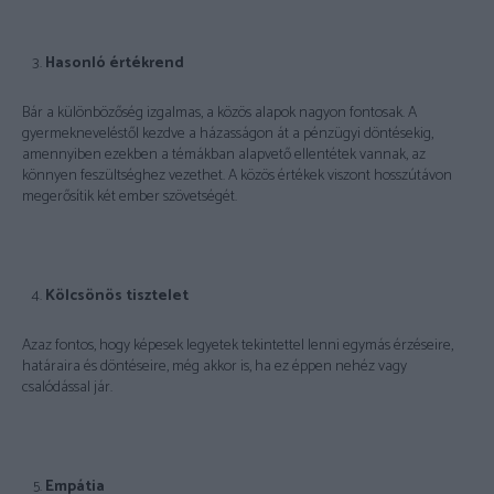
Hasonló értékrend
Bár a különbözőség izgalmas, a közös alapok nagyon fontosak. A
gyermekneveléstől kezdve a házasságon át a pénzügyi döntésekig,
amennyiben ezekben a témákban alapvető ellentétek vannak, az
könnyen feszültséghez vezethet. A közös értékek viszont hosszútávon
megerősítik két ember szövetségét.
Kölcsönös tisztelet
Azaz fontos, hogy képesek legyetek tekintettel lenni egymás érzéseire,
határaira és döntéseire, még akkor is, ha ez éppen nehéz vagy
csalódással jár.
Empátia