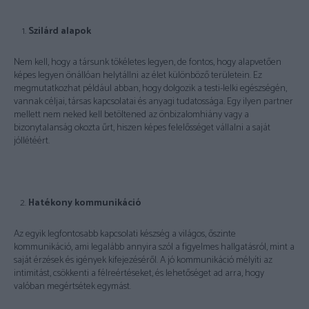
Szilárd alapok
Nem kell, hogy a társunk tökéletes legyen, de fontos, hogy alapvetően
képes legyen önállóan helytállni az élet különböző területein. Ez
megmutatkozhat például abban, hogy dolgozik a testi-lelki egészségén,
vannak céljai, társas kapcsolatai és anyagi tudatossága. Egy ilyen partner
mellett nem neked kell betöltened az önbizalomhiány vagy a
bizonytalanság okozta űrt, hiszen képes felelősséget vállalni a saját
jóllétéért.
Hatékony kommunikáció
Az egyik legfontosabb kapcsolati készség a világos, őszinte
kommunikáció, ami legalább annyira szól a figyelmes hallgatásról, mint a
saját érzések és igények kifejezéséről. A jó kommunikáció mélyíti az
intimitást, csökkenti a félreértéseket, és lehetőséget ad arra, hogy
valóban megértsétek egymást.