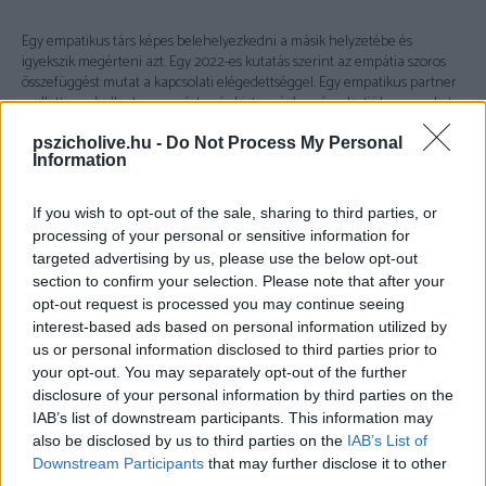
Egy empatikus társ képes belehelyezkedni a másik helyzetébe és
igyekszik megérteni azt. Egy 2022-es kutatás szerint az empátia szoros
összefüggést mutat a kapcsolati elégedettséggel. Egy empatikus partner
mellett meghallgatva, megértve és biztonságban érezhetjük magunkat.
pszicholive.hu -
Do Not Process My Personal
Information
A tökéletlenség elfogadása
If you wish to opt-out of the sale, sharing to third parties, or
processing of your personal or sensitive information for
Egy ideális társ nem az, aki tökéletesnek próbál mutatkozni minden
targeted advertising by us, please use the below opt-out
helyzetben, hanem aki felismeri a saját fejlesztendő tulajdonságait
section to confirm your selection. Please note that after your
anélkül, hogy másra hárítaná a felelősséget. Ez a hozzáállás lehetőséget
opt-out request is processed you may continue seeing
ad arra is, hogy te is hibázhass, anélkül, hogy attól kellene tartanod, hogy
interest-based ads based on personal information utilized by
ez a kapcsolat végét jelenti.
us or personal information disclosed to third parties prior to
your opt-out. You may separately opt-out of the further
disclosure of your personal information by third parties on the
IAB’s list of downstream participants. This information may
Nyitottság a változásra
also be disclosed by us to third parties on the
IAB’s List of
Downstream Participants
that may further disclose it to other
Egy kapcsolat akkor működik jól, ha nem csak az egyik fél akarata