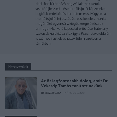
ahol több különböző nagyvállalatnak tartok
vezetőfejlesztési – és mentális jóllét képzéseket.
Legfőbb érdeklődési területem és szívügyem a
mentális jóllét fejlesztés (stresszkezelés, munka-
magánélet egyensúly, kiégés megelőzése, az
önmagunkkal való kapcsolat erősítése, hatékony
szokások kialakítása stb.), így a PszichoLive oldalán
is számos írást olvashattok tőlem ezekben a
témákban.
Népszerűek
Az öt legfontosabb dolog, amit Dr.
Vekerdy Tamás tanított nekünk
RÉVÉSZ ZSUZSA
-
MÁRCIUS 9, 2021