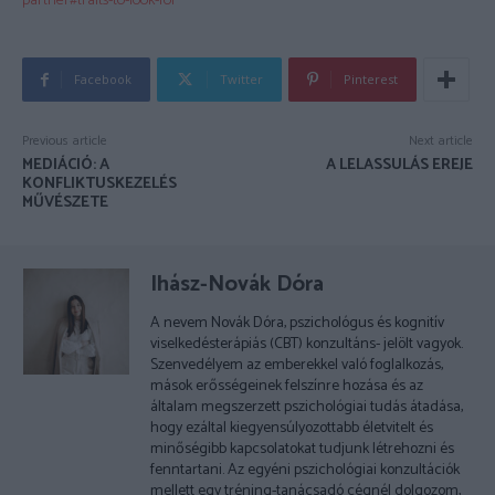
partner#traits-to-look-for
Facebook
Twitter
Pinterest
Previous article
Next article
MEDIÁCIÓ: A
A LELASSULÁS EREJE
KONFLIKTUSKEZELÉS
MŰVÉSZETE
Ihász-Novák Dóra
A nevem Novák Dóra, pszichológus és kognitív
viselkedésterápiás (CBT) konzultáns- jelölt vagyok.
Szenvedélyem az emberekkel való foglalkozás,
mások erősségeinek felszínre hozása és az
általam megszerzett pszichológiai tudás átadása,
hogy ezáltal kiegyensúlyozottabb életvitelt és
minőségibb kapcsolatokat tudjunk létrehozni és
fenntartani. Az egyéni pszichológiai konzultációk
mellett egy tréning-tanácsadó cégnél dolgozom,