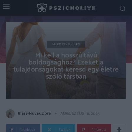
VELED ÉS NÉLKÜLED
Mi kell a hosszú távú
boldogsághoz? Ezeket a
tulajdonságokat keresd egy életre
szóló társban
Ihász-Novák Dóra
AUGUSZTUS 16, 2025
Facebook
Twitter
Pinterest