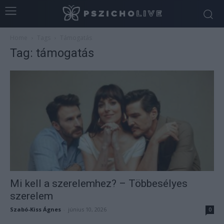
Home
Tags
Támogatás
Tag: támogatás
Mi kell a szerelemhez? – Többesélyes
szerelem
Szabó-Kiss Ágnes
-
június 10, 2026
0