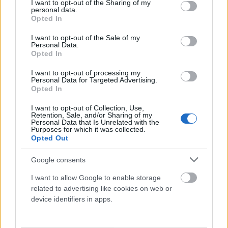
Az autonómia fontossága egy kapcsolatban
not limited to your visit or usage behaviour. You may click to
I want to opt-out of the Sharing of my
personal data.
grant or deny consent to Google and its third-party tags to
Dr. Truzsi Alexandra
-
február 27, 2026
0
Opted In
use your data for below specified purposes in below Google
consent section.
I want to opt-out of the Sale of my
Personal Data.
Opted In
I want to opt-out of processing my
Personal Data for Targeted Advertising.
Opted In
I want to opt-out of Collection, Use,
Retention, Sale, and/or Sharing of my
Personal Data that Is Unrelated with the
Purposes for which it was collected.
Opted Out
A PCOS betegség és a nőiesség megélése
Google consents
Németh Vanda
-
január 18, 2026
0
I want to allow Google to enable storage
related to advertising like cookies on web or
device identifiers in apps.