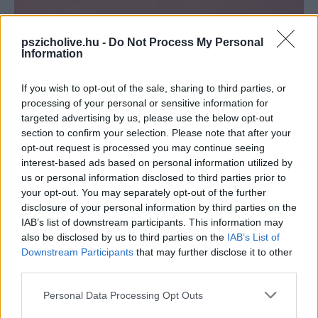
pszicholive.hu -
Do Not Process My Personal
Information
If you wish to opt-out of the sale, sharing to third parties, or
Gyakorlatok az önkritika csökkentésére és a
processing of your personal or sensitive information for
belső támogatás erősítésére
targeted advertising by us, please use the below opt-out
Dr. Truzsi Alexandra
-
május 9, 2026
0
section to confirm your selection. Please note that after your
opt-out request is processed you may continue seeing
interest-based ads based on personal information utilized by
us or personal information disclosed to third parties prior to
your opt-out. You may separately opt-out of the further
disclosure of your personal information by third parties on the
IAB’s list of downstream participants. This information may
also be disclosed by us to third parties on the
IAB’s List of
Downstream Participants
that may further disclose it to other
third parties.
Please note that this website/app uses one or more Google
Personal Data Processing Opt Outs
services and may gather and store information including but