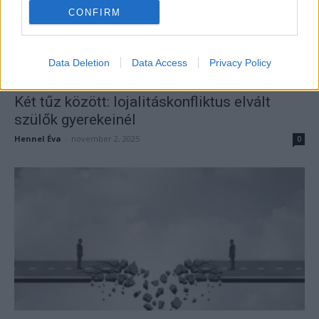
CONFIRM
Data Deletion
Data Access
Privacy Policy
Két tűz között: lojalitáskonfliktus elvált
szülők gyerekeinél
Hennel Éva
-
november 2, 2025
0