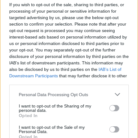
4. Középkor: Változások és válságok
If you wish to opt-out of the sale, sharing to third parties, or
processing of your personal or sensitive information for
targeted advertising by us, please use the below opt-out
A középkor az élet középpontjában álló válságok és változások időszaka.
Carl Jung szerint ez az időszak a „második élet” kezdete, amikor az egyén
section to confirm your selection. Please note that after your
mélyebb önismeretre és belső harmóniára törekszik. A középkorú
opt-out request is processed you may continue seeing
emberek gyakran szembesülnek a karrierrel kapcsolatos kihívásokkal, a
interest-based ads based on personal information utilized by
gyermekek felnőtté válásával és az öregedő szülők gondozásával. Az
us or personal information disclosed to third parties prior to
úgynevezett „középkori válság” során sokan újraértékelik életüket, és új
your opt-out. You may separately opt-out of the further
célokat tűznek ki maguk elé.
disclosure of your personal information by third parties on the
IAB’s list of downstream participants. This information may
5. Időskor: Visszatekintés és bölcsesség
also be disclosed by us to third parties on the
IAB’s List of
Downstream Participants
that may further disclose it to other
Az időskor a visszatekintés és a bölcsesség időszaka. Erikson elmélete
third parties.
szerint ez az időszak az „énintegritás vs. kétségbeesés” konfliktusáról
szól, amikor az egyének visszatekintenek életükre, és értékelik azt. Az
Please note that this website/app uses one or more Google
Personal Data Processing Opt Outs
időskorú emberek gyakran tapasztalják meg az élet jelentőségének és
services and may gather and store information including but
céljának újraértelmezését, miközben megbékélnek a múltbeli
not limited to your visit or usage behaviour. You may click to
I want to opt-out of the Sharing of my
döntéseikkel és élményeikkel. Az időskor ugyanakkor lehetőséget ad
personal data.
grant or deny consent to Google and its third-party tags to
Opted In
arra, hogy az egyén bölcsességet és tapasztalatot osszon meg a fiatalabb
use your data for below specified purposes in below Google
generációkkal.
consent section.
I want to opt-out of the Sale of my
Personal Data.
Kutatások a változásokról
Opted In