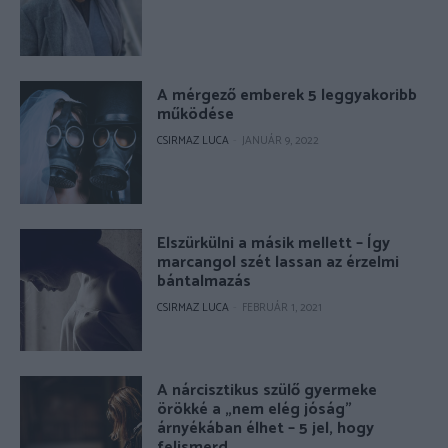
A mérgező emberek 5 leggyakoribb
működése
CSIRMAZ LUCA
-
JANUÁR 9, 2022
Elszürkülni a másik mellett – Így
marcangol szét lassan az érzelmi
bántalmazás
CSIRMAZ LUCA
-
FEBRUÁR 1, 2021
A nárcisztikus szülő gyermeke
örökké a „nem elég jóság”
árnyékában élhet – 5 jel, hogy
felismerd