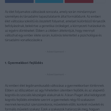
Az élet folyamatos változások sorozata, amely során mindannyian
személyes és társadalmi tapasztalataink által formálódunk. Az emberi
élet változása sokrétű és összetett folyamat, amelyet különböző tényezők
befolyásolnak, beleértve a genetikai örökséget, a környezeti hatásokat és
az egyéni döntéseket. Ebben a cikkben áttekintjük, hogy mennyit
változhat egy ember élete során, különös tekintettel a pszichológiai és
társadalmi vonatkozásokra.
- Advertisement -
1. Gyermekkori fejlődés
- Advertisement -
Az emberi élet legdinamikusabb változásai a gyermekkorban történnek.
Ebben az időszakban az agy hihetetlen ütemben fejlődik, és az alapvető
kognitív és szociális készségek alakulnak ki. A Jean Piaget által kidolgozott
kognitív fejlődés elmélete szerint a gyermekek négy fő szakaszon
mennek keresztül: szenzomotoros, műveletek előtti, konkrét műveleti és
formális műveleti szakasz. Ezek a szakaszok határozzák meg, hogyan