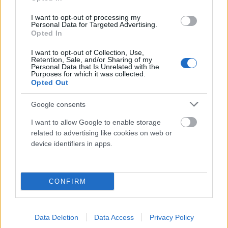
I want to opt-out of processing my
Számos kutatás foglalkozik az emberi élet változásainak mértékével és
Personal Data for Targeted Advertising.
természetével. Egy 2013-as longitudinális vizsgálat például arra a
Opted In
következtetésre jutott, hogy az emberek személyisége jelentősen
változhat az évtizedek során, különösen az érzelmi stabilitás és a
I want to opt-out of Collection, Use,
lelkiismeretesség terén (Specht, J., Egloff, B., & Schmukle, S. C., 2013). Egy
Retention, Sale, and/or Sharing of my
Personal Data that Is Unrelated with the
másik tanulmány szerint az emberek életük során folyamatosan
Purposes for which it was collected.
fejlődnek és alkalmazkodnak az új körülményekhez, ami azt sugallja,
Opted Out
hogy a változás az emberi természet alapvető része (Roberts, B. W.,
Walton, K. E., & Viechtbauer, W., 2006).
Google consents
Az élet változásai elkerülhetetlenek, és mindannyiunk számára egyedi és
I want to allow Google to enable storage
személyes tapasztalatokkal járnak. A változás elfogadása és az új
related to advertising like cookies on web or
helyzetekhez való alkalmazkodás képessége kulcsfontosságú a boldog és
device identifiers in apps.
kiegyensúlyozott élethez.
CONFIRM
Facebook
Twitter
Pinterest
Previous article
Next article
Data Deletion
Data Access
Privacy Policy
5 LÉPÉS A TÚLGONDOLÁS
4 OK ARRA, HOGY