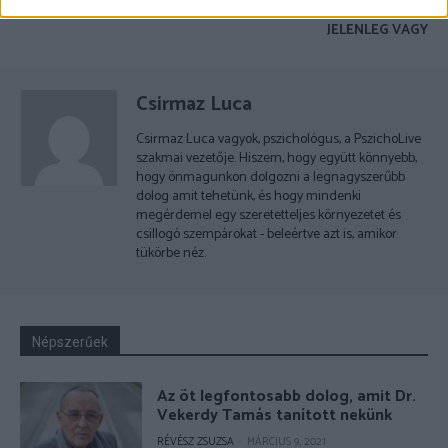
MEGFÉKEZÉSÉHEZ
VÁLTOZTASS AZON, AMIBEN
JELENLEG VAGY
Csirmaz Luca
Csirmaz Luca vagyok, pszichológus, a PszichoLive
szakmai vezetője. Hiszem, hogy együtt könnyebb,
hogy önmagunkon dolgozni a legnagyszerűbb
dolog amit tehetünk, és hogy mindenki
megérdemel egy szeretetteljes környezetet és
csillogó szempárokat - beleértve azt is, amikor
tükörbe néz.
Népszerűek
Az öt legfontosabb dolog, amit Dr.
Vekerdy Tamás tanított nekünk
RÉVÉSZ ZSUZSA
-
MÁRCIUS 9, 2021