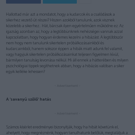
Hallottad már azt a mondatot, hogy a kudarcok és a csalódások a
sikerhez vezető út részei? Hiszen azokból tanulunk, azok visznek
közelebb a sikerhez… Hát, bárcsak ilyen egyértelműen működne ez. Az
igazság azonban az, hogy a legtöbbünknek nehézségei vannak azzal
kapcsolatban, hogy hogyan érdemes kezelni a hibázást. A legtöbbször
nem hogy nem tanulunk sikertelen próbálkozásainkból és
kudarcainkból, hanem sokszor éppen a hibák miatt adunk fel valamit,
vagy hagyjuk sikertelen próbálkozásainkat teljesen figyelmen kívül,
bármilyen tanulság levonása nélkül. Mi áll ennek a hátterében és milyen
pszichológiai tippek segíthetnek abban, hogy a hibázás valóban a siker
egyik kelléke lehessen?
- Advertisement -
A ’savanyú szőlő’ hatás
- Advertisement -
Számos kísérlet eredményei bizonyítják, hogy ha hibát követünk el,
ahelyett, hogy megnéznénk, hogyan tanulhatunk belőlük, megtaláljuk a