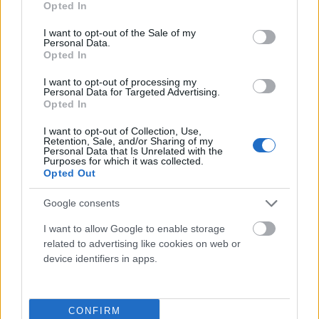
nézhetünk szembe a kudarcainkkal.
Opted In
use your data for below specified purposes in below Google
consent section.
I want to opt-out of the Sale of my
Az első az
önmagunktól képezett távolság
, amikor felvesszük egy
Personal Data.
kívülálló személy nézőpontját. Például, ahelyett, hogy azt kérdeznénk,
Opted In
“Miért rontottam el?”
, azt kérdezzük “
Miért rontotta el Dóri?”
(ide
értelemszerűen a saját keresztnevünket helyettesítsük be).
I want to opt-out of processing my
Personal Data for Targeted Advertising.
Opted In
Ethan Kross, a michigani egyetem pszichológusa több tanulmányában is
felhívta a figyelmet arra, hogy az önmagunktól képezett távolság
I want to opt-out of Collection, Use,
tompítja negatív érzelmi reakcióinkat, lehetővé téve, hogy a felkavaró
Retention, Sale, and/or Sharing of my
eseményeket objektívebb szemüvegen keresztül szemlélhessük. Azaz,
Personal Data that Is Unrelated with the
Purposes for which it was collected.
ebben az esetben a hibázás kevésbé lesz fenyegető az énképünkre
Opted Out
nézve, tehát hatékonyabban tudjuk elemezni az okokat. Ahelyett, hogy
savanyú lenne a szőlő vagy homokba dugnánk a fejünket.
Google consents
A második stratégia az, amikor
tanácsot adunk másoknak,
I want to allow Google to enable storage
olyasvalakinek, aki hasonló helyzetben van, mint mi
. A
related to advertising like cookies on web or
másoknak nyújtott segítség löketet ad, és ettől magabiztosabbnak
device identifiers in apps.
érezzük magunkat ahhoz is, hogy a saját hibáinkkal szembenézzünk.
Azok az emberek például, akik küzdöttek a diéta betartásával és a
fogyással, és aztán leírták tippjeiket másoknak azzal kapcsolatban, hogy
ők mit rontottak el, ezt követően sokkal motiváltabbnak érezték magukat
CONFIRM