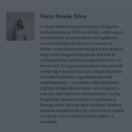
Ihász-Novák Dóra
A nevem Novák Dóra, pszichológus és kognitív
viselkedésterápiás (CBT) konzultáns- jelölt vagyok.
Szenvedélyem az emberekkel való foglalkozás,
mások erősségeinek felszínre hozása és az
általam megszerzett pszichológiai tudás átadása,
hogy ezáltal kiegyensúlyozottabb életvitelt és
minőségibb kapcsolatokat tudjunk létrehozni és
fenntartani. Az egyéni pszichológiai konzultációk
mellett egy tréning-tanácsadó cégnél dolgozom,
ahol több különböző nagyvállalatnak tartok
vezetőfejlesztési – és mentális jóllét képzéseket.
Legfőbb érdeklődési területem és szívügyem a
mentális jóllét fejlesztés (stresszkezelés, munka-
magánélet egyensúly, kiégés megelőzése, az
önmagunkkal való kapcsolat erősítése, hatékony
szokások kialakítása stb.), így a PszichoLive oldalán
is számos írást olvashattok tőlem ezekben a
témákban.