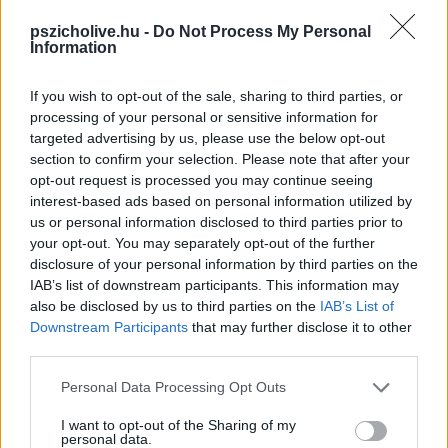
Érdemes figyelni az ehhez hasonló működésmódokra a saját életünkben,
pszicholive.hu -
Do Not Process My Personal
mert többször előfordul (ahogy azt írtuk is, gyakran tudattalan), mint azt
Information
gondolnánk. Ha pedig sikerül rajtakapnunk magunkat, máris
kontrollálhatóbbá válik az esemény.
If you wish to opt-out of the sale, sharing to third parties, or
processing of your personal or sensitive information for
Elhisszük, hogy végig a ’C’ tervünk volt az ’A’
targeted advertising by us, please use the below opt-out
section to confirm your selection. Please note that after your
A norvég pszichológus szerint csábító úgy magyarázni a
opt-out request is processed you may continue seeing
gyengeségeinket, hogy valakit vagy valamit hibáztatunk és próbáljuk
interest-based ads based on personal information utilized by
meggyőzni magunkat, hogy valójában mindvégig a ‘C’ tervünk volt az ‘A’.
us or personal information disclosed to third parties prior to
your opt-out. You may separately opt-out of the further
Persze nem arra akarunk senkit biztatni, hogy minden megfogalmazott
disclosure of your personal information by third parties on the
célunk mellett ki kellene tartani, olykor ugyanis felül kell vizsgálni az
IAB’s list of downstream participants. This information may
ambícióinkat és perspektívába érdemes helyezni őket: ha pedig nem
also be disclosed by us to third parties on the
IAB’s List of
szolgálnak már minket, érdemes elengedni őket. Azonban a savanyú
szőlő hatás arra késztethet minket, hogy idő előtt erre a döntésre
Downstream Participants
that may further disclose it to other
jussunk, ahelyett, hogy azt néznénk, tanulhatunk és fejlődhetünk-e még.
third parties.
Please note that this website/app uses one or more Google
Personal Data Processing Opt Outs
Így lehet a kudarcból mégis siker
services and may gather and store information including but
not limited to your visit or usage behaviour. You may click to
I want to opt-out of the Sharing of my
Van azonban néhány stratégia, melyek segítségével hatékonyabban
personal data.
grant or deny consent to Google and its third-party tags to