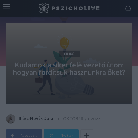
ÉN-IDŐ
Kudarcok a siker felé vezető úton:
hogyan fordítsuk hasznunkra őket?
Ihász-Novák Dóra
OKTÓBER 30, 2022
Facebook
Twitter