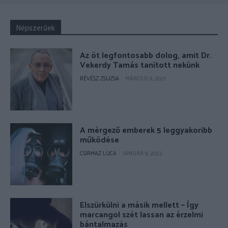
Népszerűek
Az öt legfontosabb dolog, amit Dr.
Vekerdy Tamás tanított nekünk
RÉVÉSZ ZSUZSA
-
MÁRCIUS 9, 2021
A mérgező emberek 5 leggyakoribb
működése
CSIRMAZ LUCA
-
JANUÁR 9, 2022
Elszürkülni a másik mellett – Így
marcangol szét lassan az érzelmi
bántalmazás