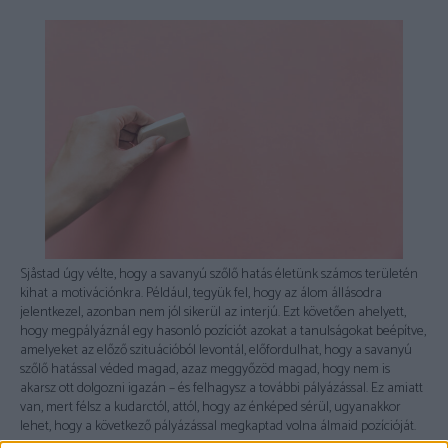
Sjåstad úgy vélte, hogy a savanyú szőlő hatás életünk számos területén
kihat a motivációnkra. Például, tegyük fel, hogy az álom állásodra
jelentkezel, azonban nem jól sikerül az interjú. Ezt követően ahelyett,
hogy megpályáznál egy hasonló pozíciót azokat a tanulságokat beépítve,
amelyeket az előző szituációból levontál, előfordulhat, hogy a savanyú
szőlő hatással véded magad, azaz meggyőzöd magad, hogy nem is
akarsz ott dolgozni igazán – és felhagysz a további pályázással. Ez amiatt
van, mert félsz a kudarctól, attól, hogy az énképed sérül, ugyanakkor
lehet, hogy a következő pályázással megkaptad volna álmaid pozícióját.