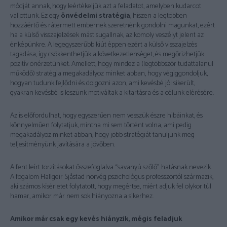
módját annak, hogy leértékeljük azt a feladatot, amelyben kudarcot
vallottunk. Ez egy
önvédelmi stratégia
, hiszen a legtöbben
hozzáértő és rátermett embernek szeretnénk gondolni magunkat, ezért
ha a külső visszajelzések mást sugallnak, az komoly veszélyt jelent az
énképünkre. A legegyszerűbb kiút éppen ezért a külső visszajelzés
tagadása, így csökkenthetjük a következetlenséget, és megőrizhetjük
pozitív önérzetünket. Amellett, hogy mindez a (legtöbbször tudattalanul
működő) stratégia megakadályoz minket abban, hogy végiggondoljuk,
hogyan tudunk fejlődni és dolgozni azon, ami kevésbé jól sikerült,
gyakran kevésbé is leszünk motiváltak a kitartásra és a célunk elérésére.
Az is előfordulhat, hogy egyszerűen nem vesszük észre hibáinkat, és
könnyelműen folytatjuk, mintha mi sem történt volna, ami pedig
megakadályoz minket abban, hogy jobb stratégiát tanuljunk meg
teljesítményünk javítására a jövőben.
A fent leírt torzításokat összefoglalva “savanyú szőlő” hatásnak nevezik.
A fogalom Hallgeir Sjåstad norvég pszichológus professzortól származik,
aki számos kísérletet folytatott, hogy megértse, miért adjuk fel olykor túl
hamar, amikor már nem sok hiányozna a sikerhez.
Amikor már csak egy kevés hiányzik, mégis feladjuk