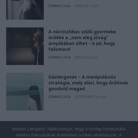
CSIRMAZ LUCA
-
FEBRUÁR 1, 2021
A nárcisztikus szülő gyermeke
örökké a „nem elég jóság”
árnyékában élhet – 5 jel, hogy
felismerd
CSIRMAZ LUCA
-
ÁPRILIS 3, 2022
Gázlángozás – A manipulációs
stratégia, mely eléri, hogy őrültnek
gondold magad
CSIRMAZ LUCA
-
SZEPTEMBER 10, 2021
© Copyright 2026 - pszicholive.hu
Kedves Látogató! Tájékoztatjuk, hogy a honlap felhasználói
élmény fokozásának érdekében sütiket alkalmazunk. A