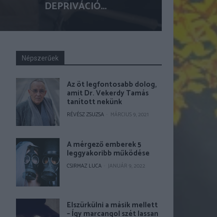
DEPRIVÁCIÓ...
Népszerűek
Az öt legfontosabb dolog,
amit Dr. Vekerdy Tamás
tanított nekünk
RÉVÉSZ ZSUZSA
-
MÁRCIUS 9, 2021
A mérgező emberek 5
leggyakoribb működése
CSIRMAZ LUCA
-
JANUÁR 9, 2022
Elszürkülni a másik mellett
– Így marcangol szét lassan