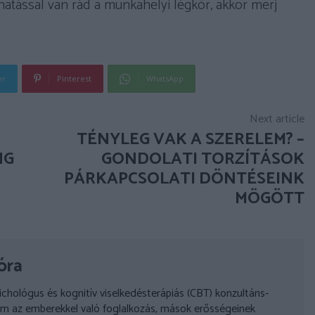
hatással van rád a munkahelyi légkör, akkor merj
er
Pinterest
WhatsApp
Next article
TÉNYLEG VAK A SZERELEM? –
NG
GONDOLATI TORZÍTÁSOK
PÁRKAPCSOLATI DÖNTÉSEINK
MÖGÖTT
óra
hológus és kognitív viselkedésterápiás (CBT) konzultáns-
em az emberekkel való foglalkozás, mások erősségeinek