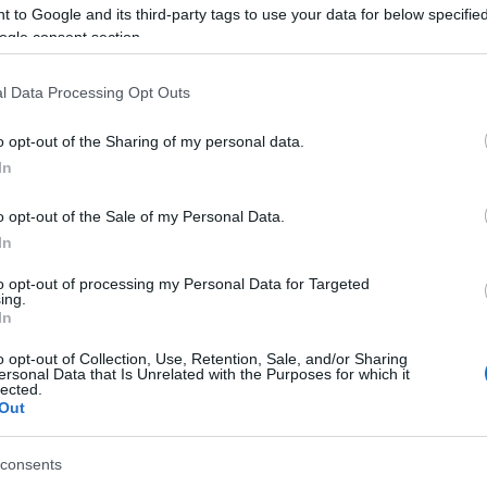
 to Google and its third-party tags to use your data for below specifi
ogle consent section.
ője a
rossz
l Data Processing Opt Outs
zed úgy, hogy
o opt-out of the Sharing of my personal data.
 észre sem
In
 mintha
A megbecsülés
o opt-out of the Sale of my Personal Data.
r, emellett
In
a
to opt-out of processing my Personal Data for Targeted
ing.
In
o opt-out of Collection, Use, Retention, Sale, and/or Sharing
ersonal Data that Is Unrelated with the Purposes for which it
lected.
Out
rzed, ellenséges a környezet, vagy épp a
kollégák
ak.
Az ilyen közösségre jellemző, hogy nincs
consents
án hangzik el az a mondat, hogy „Szeretek itt