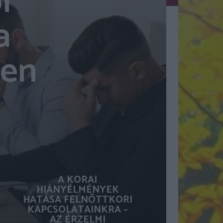
l
a
yen
A KORAI
HIÁNYÉLMÉNYEK
HATÁSA FELNŐTTKORI
KAPCSOLATAINKRA –
AZ ÉRZELMI