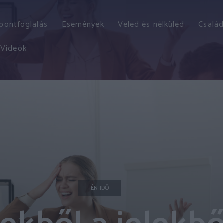
őpontfoglalás
Események
Veled és nélküled
Család
Videók
ÉN-IDŐ