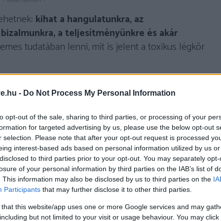
- Advertisement -
lehetnek:
kihat a hangulatunkra, az
 bizalmunkra, a teljesítményünkre és akár
mes tudatában lenni, mit is jelent a toxikus légkör
ető jelek, melyek közül ha többet is tapasztalsz,
ve.hu -
Do Not Process My Personal Information
to opt-out of the sale, sharing to third parties, or processing of your per
formation for targeted advertising by us, please use the below opt-out s
r selection. Please note that after your opt-out request is processed y
eing interest-based ads based on personal information utilized by us or
 nem túl jó jel, ugyanis ez egy manipulatív technika,
disclosed to third parties prior to your opt-out. You may separately opt-
akarják éreztetni veled, hogy azért is hálásnak kell
losure of your personal information by third parties on the IAB’s list of
ki. Azaz
rombolják az önbecsülésed
, nem
. This information may also be disclosed by us to third parties on the
IA
Participants
that may further disclose it to other third parties.
 próbálják a dolgozókat megtartani, az nem egy
 that this website/app uses one or more Google services and may gath
including but not limited to your visit or usage behaviour. You may click 