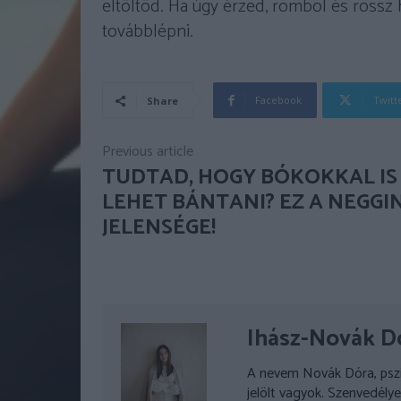
eltöltöd. Ha úgy érzed, rombol és rossz 
továbblépni.
Facebook
Twitt
Share
Previous article
TUDTAD, HOGY BÓKOKKAL IS
LEHET BÁNTANI? EZ A NEGGI
JELENSÉGE!
Ihász-Novák D
A nevem Novák Dóra, pszic
jelölt vagyok. Szenvedély