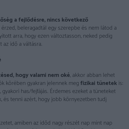
tőség a fejlődésre, nincs következő
érzed, beleragadtál egy szerepbe és nem látod a
itott arra, hogy ezen változtasson, neked pedig
 az idő a váltásra.
é
zésed, hogy valami nem oké
, akkor abban lehet
ók körében gyakran jelennek meg
fizikai tünetek
is:
gyakori has/fejfájás. Érdemes ezeket a tüneteket
k, és tenni azért, hogy jobb környezetben tudj
zetet, amiben az időd nagy részét nap mint nap