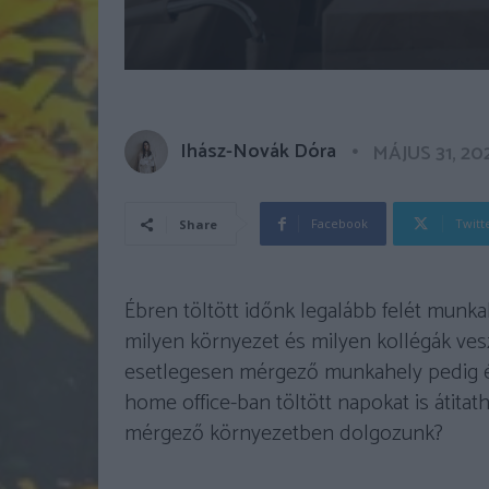
Ihász-Novák Dóra
MÁJUS 31, 20
Facebook
Twitt
Share
Ébren töltött időnk legalább felét munka
milyen környezet és milyen kollégák ve
esetlegesen mérgező munkahely pedig éle
home office-ban töltött napokat is átitat
mérgező környezetben dolgozunk?