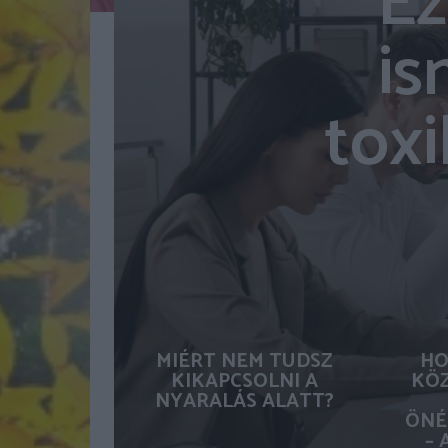
Ez
is
tox
MIÉRT NEM TUDSZ
HO
KIKAPCSOLNI A
KÖZ
NYARALÁS ALATT?
ÖNÉ
– 