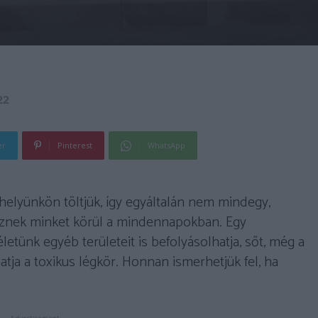
22
er
Pinterest
WhatsApp
helyünkön töltjük, így egyáltalán nem mindegy,
sznek minket körül a mindennapokban. Egy
tünk egyéb területeit is befolyásolhatja, sőt, még a
hatja a toxikus légkör. Honnan ismerhetjük fel, ha