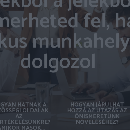
ekből a jelekbő
merheted fel, h
ikus munkahel
dolgozol
GYAN HATNAK A
HOGYAN JÁRULHAT
ÖSSÉGI OLDALAK
HOZZÁ AZ UTAZÁS AZ
AZ
ÖNISMERETÜNK
RTÉKELÉSÜNKRE?
NÖVELÉSÉHEZ?
AMIKOR MÁSOK...