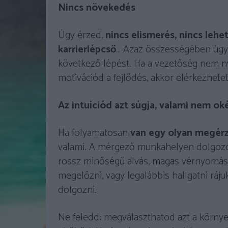
Nincs növekedés
Úgy érzed,
nincs elismerés, nincs lehe
karrierlépcső
… Azaz összességében úgy 
következő lépést. Ha a vezetőség nem ny
motivációd a fejlődés, akkor elérkezhetett
Az intuíciód azt súgja, valami nem ok
Ha folyamatosan
van egy olyan megér
valami. A mérgező munkahelyen dolgoz
rossz minőségű alvás, magas vérnyomás, 
megelőzni, vagy legalábbis hallgatni ráju
dolgozni.
Ne feledd: megválaszthatod azt a környe