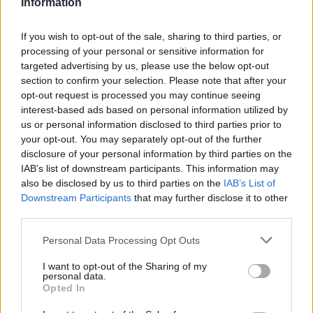
Information
bőrünkben lenni? Ha elsőre nehéz megválaszolni ezt a kérdést, akkor
figyeljük meg magunkat néhány napon keresztül, és legyünk
tudatosabbak arra nézve, hogy miért is jó saját magunkkal lenni. Az
If you wish to opt-out of the sale, sharing to third parties, or
önelfogadás gyakorlása a perfekcionizmus egyik fontos ellenszere.
processing of your personal or sensitive information for
targeted advertising by us, please use the below opt-out
Írjuk át a „Mindent vagy semmit” típusú gondolkodást!
section to confirm your selection. Please note that after your
opt-out request is processed you may continue seeing
interest-based ads based on personal information utilized by
Gyakran gondoljuk úgy, hogy ha nem 100%-ot teljesítettünk valamiben,
akkor elbuktunk. Azért esünk bele ebbe a gondolkodási mintába, mert
us or personal information disclosed to third parties prior to
agyunk egyszerűsíteni szeretne, és könnyebb a „fekete és a fehér” közül
your opt-out. You may separately opt-out of the further
választani, mintsem a színpaletta különböző árnyalatait böngészni. Ezzel
disclosure of your personal information by third parties on the
a gondolkodással azonban számos részlet felett szemet hunyunk.
IAB’s list of downstream participants. This information may
Anélkül is elérhetjük ugyanazokat a céljainkat, ha nem tökéletesen
also be disclosed by us to third parties on the
IAB’s List of
teljesítünk. Akkor is meglesz a nyelvvizsgánk, ha ’csak’ 85 %-ot teljesítünk
Downstream Participants
that may further disclose it to other
a 100% helyett, ráadásul rengeteg plusz energiánk is megmarad, amit
third parties.
aggódásra és a túlzott megfelelésre fordítottunk azelőtt.
A
perfekcionizmust
próbáljuk meg kicserélni
kiválóságra
, s nézzük meg
Please note that this website/app uses one or more Google
Personal Data Processing Opt Outs
az eredményét.
services and may gather and store information including but
not limited to your visit or usage behaviour. You may click to
I want to opt-out of the Sharing of my
personal data.
grant or deny consent to Google and its third-party tags to
Opted In
use your data for below specified purposes in below Google
Definiáljuk újra a hibázást!
consent section.