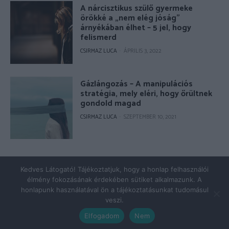
A nárcisztikus szülő gyermeke
örökké a „nem elég jóság”
árnyékában élhet – 5 jel, hogy
felismerd
CSIRMAZ LUCA
-
ÁPRILIS 3, 2022
Gázlángozás – A manipulációs
stratégia, mely eléri, hogy őrültnek
gondold magad
CSIRMAZ LUCA
-
SZEPTEMBER 10, 2021
© Copyright 2026 - pszicholive.hu
Kedves Látogató! Tájékoztatjuk, hogy a honlap felhasználói
élmény fokozásának érdekében sütiket alkalmazunk. A
Impresszum
Adatkezelés
honlapunk használatával ön a tájékoztatásunkat tudomásul
veszi.
Elfogadom
Nem