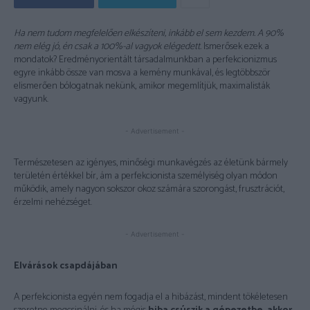
Ha nem tudom megfelelően elkészíteni, inkább el sem kezdem. A 90%
nem elég jó, én csak a 100%-al vagyok elégedett.
Ismerősek ezek a
mondatok? Eredményorientált társadalmunkban a perfekcionizmus
egyre inkább össze van mosva a kemény munkával, és legtöbbször
elismerően bólogatnak nekünk, amikor megemlítjük, maximalisták
vagyunk.
- Advertisement -
Természetesen az igényes, minőségi munkavégzés az életünk bármely
területén értékkel bír, ám a perfekcionista személyiség olyan módon
működik, amely nagyon sokszor okoz számára szorongást, frusztrációt,
érzelmi nehézséget.
- Advertisement -
Elvárások csapdájában
A perfekcionista egyén nem fogadja el a hibázást, mindent tökéletesen