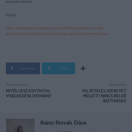
teszünk valamit.
Forrás:
https://www.psychologytoday.com/intl/blog/anxiety-in-high-
achievers/202109/three-practical-tips-overcome-perfectionism
Facebook
Twitter
Previous article
Next article
MITŐL LESZ EGY FIATAL
FELTÉTELES SZERETET
VISELKEDÉSE DEVIÁNS?
MELLETT NINCS BELSŐ
BIZTONSÁG
Ihász-Novák Dóra