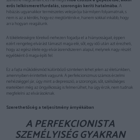
szeretne megcsinálni, és ha mégis
hiba csúszik a gépezetbe, akkor
erős lelkiismeretfurdalás, szorongás keríti hatalmába.
A
hibázás ugyanakkor természetes velejárója bármilyen folyamatnak, s
nem is az a kérdés, hogy ez megtörténik-e, hanem sokkal inkább, hogy
arra hogyan reagálunk.
A tökéletességre törekvő nehezen fogadja el a hiányosságait, éppen
ezért rengeteg elvárást támaszt maga elé, sőt, egy idő után azt érezheti,
hogy az egész élete egy elvárásrendszeren alapul, melynek nagy részét
egyébként ő maga építi fel.
Ez a fajta működésmód különböző szinteken lehet jelen az életünkben,
amennyiben érintettek vagyunk. A perfekcionizmus számos érzelmi
nehézséggel jár, úgy mint a depresszió, a szorongás, sőt, szélsőséges
esetekben még az öngyilkosság is felmerülhet, ha úgy érzik, nem tudnak
megfelelni az elvárásoknak.
Szerethetőség a teljesítmény árnyékában
A PERFEKCIONISTA
SZEMÉLYISÉG GYAKRAN