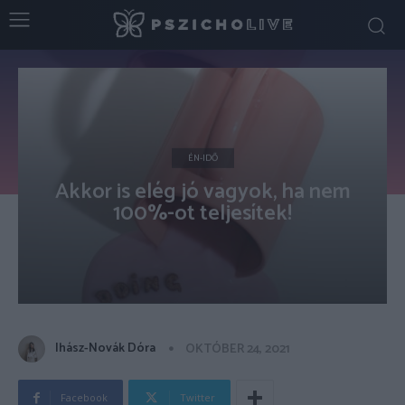
ÉN-IDŐ
Akkor is elég jó vagyok, ha nem
100%-ot teljesítek!
Ihász-Novák Dóra
OKTÓBER 24, 2021
Facebook
Twitter