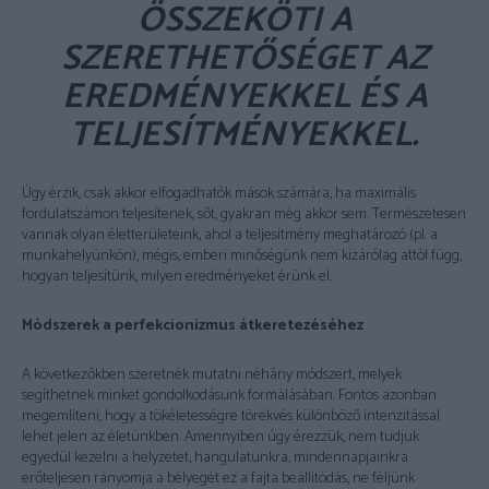
ÖSSZEKÖTI A
SZERETHETŐSÉGET AZ
EREDMÉNYEKKEL ÉS A
TELJESÍTMÉNYEKKEL.
Úgy érzik, csak akkor elfogadhatók mások számára, ha maximális
fordulatszámon teljesítenek, sőt, gyakran még akkor sem. Természetesen
vannak olyan életterületeink, ahol a teljesítmény meghatározó (pl. a
munkahelyünkön), mégis, emberi minőségünk nem kizárólag attól függ,
hogyan teljesítünk, milyen eredményeket érünk el.
Módszerek a perfekcionizmus átkeretezéséhez
A következőkben szeretnék mutatni néhány módszert, melyek
segíthetnek minket gondolkodásunk formálásában. Fontos azonban
megemlíteni, hogy a tökéletességre törekvés különböző intenzitással
lehet jelen az életünkben. Amennyiben úgy érezzük, nem tudjuk
egyedül kezelni a helyzetet, hangulatunkra, mindennapjainkra
erőteljesen rányomja a bélyegét ez a fajta beállítódás, ne féljünk