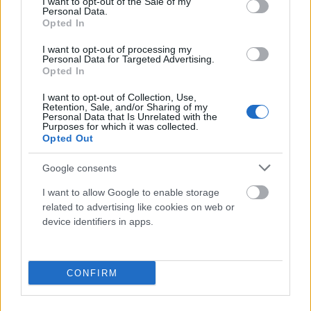
I want to opt-out of the Sale of my
Personal Data.
Opted In
I want to opt-out of processing my
Personal Data for Targeted Advertising.
Opted In
I want to opt-out of Collection, Use,
Retention, Sale, and/or Sharing of my
Personal Data that Is Unrelated with the
Purposes for which it was collected.
Opted Out
Google consents
A kudarc elkerülése érdekében a perfekcionisták számos lehetőségre
I want to allow Google to enable storage
mondanak nemet, mert érzik, mennyire nehéz lenne abban tökéletesen
related to advertising like cookies on web or
megfelelni. Biztonsági játékot játszanak, azaz főként olyan projektekre,
device identifiers in apps.
feladatokra bólintanak rá, melyekben tudják, hogy jól tudnak teljesíteni.
Azonban ez a stratégia elfojtja a személyes fejlődést, és megakadályozza,
hogy a perfekcionisták a lehető legteljesebb mértékben kiaknázzák
képességeiket és kilépjenek a komfortzónájukból. A hibázás minden
CONFIRM
sikeres ember sajátja: Thomas Edison például sokszoros kísérletezése
során
nem úgy fogalmazott, hogy kudarcot vallott, hanem
hogy talált 10.000 olyan megoldást, melyek nem működtek.