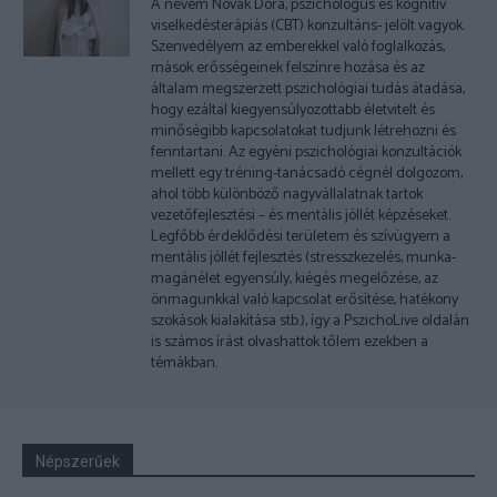
A nevem Novák Dóra, pszichológus és kognitív
viselkedésterápiás (CBT) konzultáns- jelölt vagyok.
Szenvedélyem az emberekkel való foglalkozás,
mások erősségeinek felszínre hozása és az
általam megszerzett pszichológiai tudás átadása,
hogy ezáltal kiegyensúlyozottabb életvitelt és
minőségibb kapcsolatokat tudjunk létrehozni és
fenntartani. Az egyéni pszichológiai konzultációk
mellett egy tréning-tanácsadó cégnél dolgozom,
ahol több különböző nagyvállalatnak tartok
vezetőfejlesztési – és mentális jóllét képzéseket.
Legfőbb érdeklődési területem és szívügyem a
mentális jóllét fejlesztés (stresszkezelés, munka-
magánélet egyensúly, kiégés megelőzése, az
önmagunkkal való kapcsolat erősítése, hatékony
szokások kialakítása stb.), így a PszichoLive oldalán
is számos írást olvashattok tőlem ezekben a
témákban.
Népszerűek