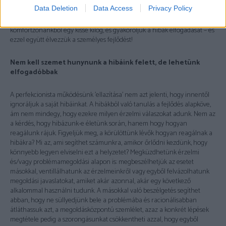
Data Deletion
Data Access
Privacy Policy
Első lépésként próbáljunk ki valamit, amiről úgy érezzük, a
komfortzónánkból egy kissé kilóg, és gyakoroljuk a hibák elfogadását – és
ezzel együtt élvezzük a személyes fejlődést!
Nem kell szemet hunynunk a hibáink felett, de lehetünk
elfogadóbbak
A perfekcionista működésünk ’ellazítása’ nem azt jelenti, hogy innentől
ignoráljuk a saját hibáinkat. A hibákból való tanulás a fejlődés alapköve,
ám nem mindegy, hogy ezekre milyen érzelmi válaszokat adunk. Nem az
a kérdés, hogy hibázunk-e életünk során, hanem hogy hogyan
reagálunk rájuk. Figyeljük meg, a körülöttünk lévők hogyan reagálnak a
hibákra? Mi az, ami segíthet számunkra, amikor őrlődni kezdünk, hogy
könnyebb legyen elviselni ezt a helyzetet? Megküzdhetünk érzelmi
és/vagy problémamegoldási alapon is: megbeszélhetjük az esetet
másokkal, ventillálhatunk az érzelmeinkről vagy egyből felvázolhatunk
megoldási javaslatokat, amiket akár azonnal, akár egy következő
alkalommal használni tudunk. A másokkal való beszélgetés segíthet
abban, hogy ne süllyedjünk bele a problémába és racionálisabban
átláthassuk azt, a megoldásközpontú szemlélet, azaz a konkrét lépések
megtétele pedig a szorongásunkat csökkentheti azzal, hogy egyből