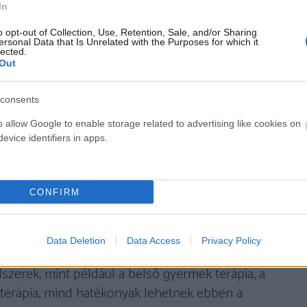
szetett folyamat lehet, de számos technika és
In
 ebben. Az alábbiakban néhány hatékony módszert
o opt-out of Collection, Use, Retention, Sale, and/or Sharing
ersonal Data that Is Unrelated with the Purposes for which it
lected.
Out
consents
ágú a belső gyermek gyógyításában. Szánjunk időt
 élményeinket, és felismerjük, hogyan befolyásolják
o allow Google to enable storage related to advertising like cookies on
evice identifiers in apps.
ditáció és önreflexiós gyakorlatok segíthetnek abban,
s múltbeli élményeink hatásait.
 kérni
CONFIRM
gyermek gyógyításában. A terápia során lehetőség
Data Deletion
Data Access
Privacy Policy
ben dolgozzuk fel gyermekkori traumáinkat és
szerek, mint például a belső gyermek terápia, a
ésterápia, mind hatékonyak lehetnek ebben a