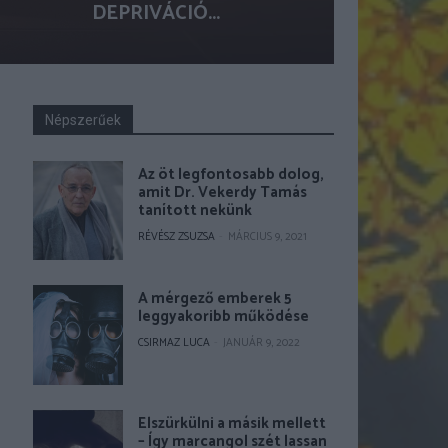
DEPRIVÁCIÓ...
Népszerűek
Az öt legfontosabb dolog,
amit Dr. Vekerdy Tamás
tanított nekünk
RÉVÉSZ ZSUZSA
-
MÁRCIUS 9, 2021
A mérgező emberek 5
leggyakoribb működése
CSIRMAZ LUCA
-
JANUÁR 9, 2022
Elszürkülni a másik mellett
– Így marcangol szét lassan