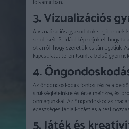
folyamatban.
3. Vizualizációs g
A vizualizációs gyakorlatok segíthetnek 
sérüléseit. Például képzeljük el, hogy t
őt arról, hogy szeretjük és támogatjuk. 
kapcsolatot teremtsünk a belső gyermek
4. Öngondoskodá
Az öngondoskodás fontos része a belső 
szükségleteinkre és érzelmeinkre, és pr
önmagunkkal. Az öngondoskodás magában 
egészséges táplálkozást és a testmozgás
5. Játék és kreativ