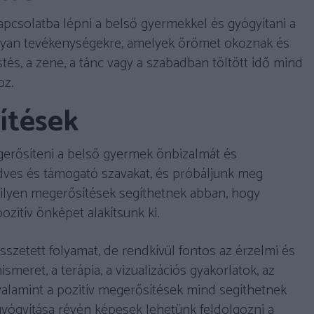
 kapcsolatba lépni a belső gyermekkel és gyógyítani a
 olyan tevékenységekre, amelyek örömet okoznak és
estés, a zene, a tánc vagy a szabadban töltött idő mind
oz.
sítések
gerősíteni a belső gyermek önbizalmát és
ves és támogató szavakat, és próbáljunk meg
ilyen megerősítések segíthetnek abban, hogy
ozitív önképet alakítsunk ki.
szetett folyamat, de rendkívül fontos az érzelmi és
meret, a terápia, a vizualizációs gyakorlatok, az
 valamint a pozitív megerősítések mind segíthetnek
yógyítása révén képesek lehetünk feldolgozni a