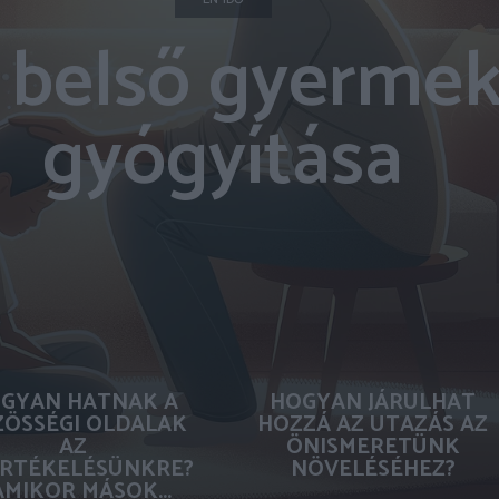
 belső gyerme
gyógyítása
GYAN HATNAK A
HOGYAN JÁRULHAT
ÖSSÉGI OLDALAK
HOZZÁ AZ UTAZÁS AZ
AZ
ÖNISMERETÜNK
RTÉKELÉSÜNKRE?
NÖVELÉSÉHEZ?
AMIKOR MÁSOK...