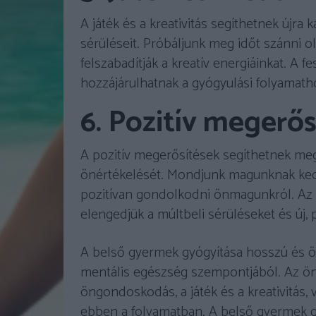
A játék és a kreativitás segíthetnek újra
sérüléseit. Próbáljunk meg időt szánni
felszabadítják a kreatív energiáinkat. A f
hozzájárulhatnak a gyógyulási folyamath
6. Pozitív megerő
A pozitív megerősítések segíthetnek me
önértékelését. Mondjunk magunknak ked
pozitívan gondolkodni önmagunkról. Az 
elengedjük a múltbeli sérüléseket és új, p
A belső gyermek gyógyítása hosszú és ös
mentális egészség szempontjából. Az önis
öngondoskodás, a játék és a kreativitás,
ebben a folyamatban. A belső gyermek g