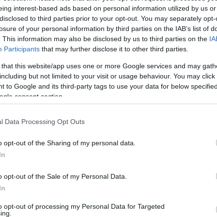
eing interest-based ads based on personal information utilized by us or
 az első lépés a gyógyulás felé. Néhány gyakori jel,
disclosed to third parties prior to your opt-out. You may separately opt-
 sérült:
losure of your personal information by third parties on the IAB’s list of
. This information may also be disclosed by us to third parties on the
IA
Participants
that may further disclose it to other third parties.
zív érzelmi reakciók, amelyek látszólag nem arányosak
 that this website/app uses one or more Google services and may gath
including but not limited to your visit or usage behaviour. You may click 
és önmagunkban és az értékünkben.
 to Google and its third-party tags to use your data for below specifi
ogle consent section.
élelem attól, hogy mások elutasítanak vagy nem
l Data Processing Opt Outs
hézségek a kapcsolatokban, például féltékenység,
o opt-out of the Sharing of my personal data.
ési problémák.
In
 tökéletességre és a hibázástól való félelem.
o opt-out of the Sale of my Personal Data.
In
to opt-out of processing my Personal Data for Targeted
ing.