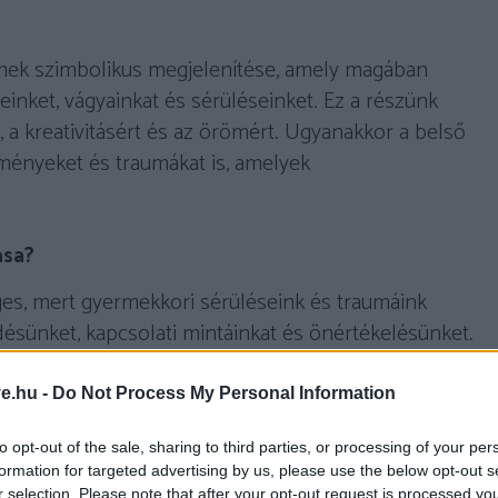
mek szimbolikus megjelenítése, amely magában
einket, vágyainkat és sérüléseinket. Ez a részünk
t, a kreativitásért és az örömért. Ugyanakkor a belső
ményeket és traumákat is, amelyek
ása?
es, mert gyermekkori sérüléseink és traumáink
edésünket, kapcsolati mintáinkat és önértékelésünket.
zorongást, depressziót, önbizalomhiányt és
hetnek. A belső gyermek gyógyítása segít abban,
ve.hu -
Do Not Process My Personal Information
, és egészségesebb, boldogabb életet élhessünk.
to opt-out of the sale, sharing to third parties, or processing of your per
formation for targeted advertising by us, please use the below opt-out s
érüléseit?
r selection. Please note that after your opt-out request is processed y