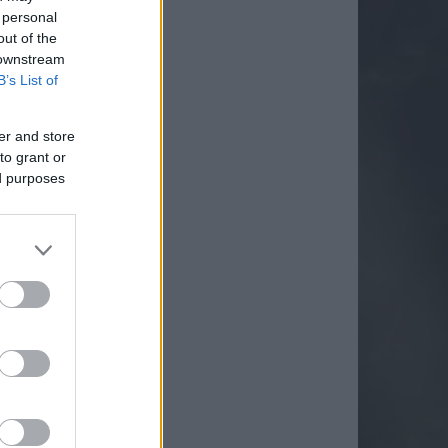
 personal
out of the
 downstream
B’s List of
er and store
to grant or
ed purposes