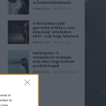
az érzelmi bántalmazás
CSIRMAZ LUCA
-
FEBRUÁR 1, 2021
A nárcisztikus szülő
gyermeke örökké a „nem
elég jóság” árnyékában
élhet – 5 jel, hogy felismerd
CSIRMAZ LUCA
-
ÁPRILIS 3, 2022
Gázlángozás – A
manipulációs stratégia,
mely eléri, hogy őrültnek
gondold magad
CSIRMAZ LUCA
-
SZEPTEMBER 10, 2021
sonal or
ection to
ou may