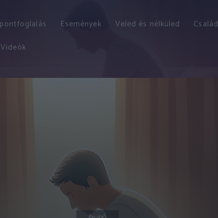
őpontfoglalás
Események
Veled és nélküled
Család
Videók
ÉN-IDŐ