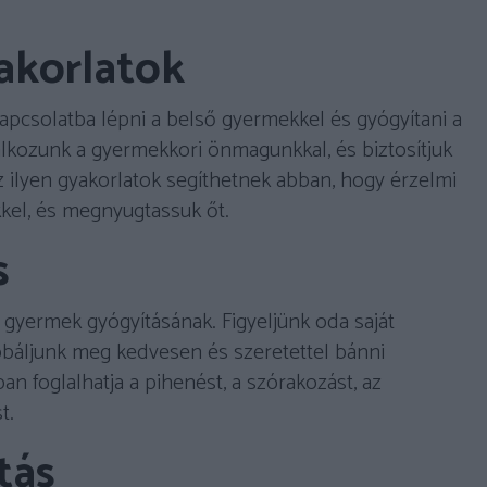
yakorlatok
kapcsolatba lépni a belső gyermekkel és gyógyítani a
alálkozunk a gyermekkori önmagunkkal, és biztosítjuk
Az ilyen gyakorlatok segíthetnek abban, hogy érzelmi
kel, és megnyugtassuk őt.
s
gyermek gyógyításának. Figyeljünk oda saját
óbáljunk meg kedvesen és szeretettel bánni
foglalhatja a pihenést, a szórakozást, az
t.
itás