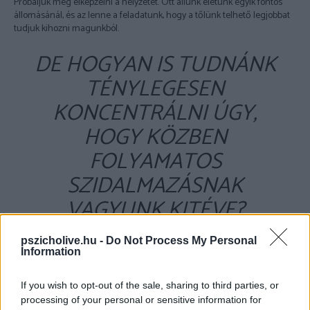
Próbáljuk meg elképzelni a helyzetet. Ott állunk életünk egyik fontos
állomásánál, és az lenne a feladatunk, hogy a tőlünk telhető legjobbat
tudjuk kihozni magunkból.
DE HOGYAN IS TUDNÁNK
TÉNYLEGESEN
KONCENTRÁLNI ÚGY,
HOGY KÖZBEN
FOLYAMATOS
SZIDALMAZÁSNAK
VAGYUNK KITÉVE?
pszicholive.hu -
Do Not Process My Personal
Information
If you wish to opt-out of the sale, sharing to third parties, or
processing of your personal or sensitive information for