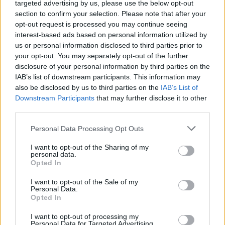
targeted advertising by us, please use the below opt-out
section to confirm your selection. Please note that after your
opt-out request is processed you may continue seeing
interest-based ads based on personal information utilized by
us or personal information disclosed to third parties prior to
your opt-out. You may separately opt-out of the further
disclosure of your personal information by third parties on the
IAB’s list of downstream participants. This information may
Már akkor is nagyon nehéz dolgunk lenne, ha valaki más kiabálna
also be disclosed by us to third parties on the
IAB’s List of
velünk. Az élsportolók is csak az évek rutinjának köszönhetik, hogy ki
Downstream Participants
that may further disclose it to other
tudják zárni a tömegből érkező zavaró hangokat. Nekünk pedig
third parties.
egyenesen elménk legmélyéről érkeznek az ellehetetlenítő
gondolatok. Hogyan is tudnánk önmagunk legjobb formáját
Please note that this website/app uses one or more Google
Personal Data Processing Opt Outs
megmutatni úgy, hogy közben az energiánk, és koncentrációnk egy
services and may gather and store information including but
része arra megy el, hogy saját magunk védelme érdekében, figyelmen
not limited to your visit or usage behaviour. You may click to
I want to opt-out of the Sharing of my
kívül hagyjuk belső gondolatainkat. Be kell látnunk, hogy ezzel
personal data.
többszörösen megnehezítjük életünket és haladásunkat.
Tehát
grant or deny consent to Google and its third-party tags to
Opted In
bármennyire is természetesnek tűnhet saját magunk
use your data for below specified purposes in below Google
becsmérlése, fontos hogy megértsük, amíg ezen nem
consent section.
I want to opt-out of the Sale of my
változtatunk, folyamatos akadályt gördítünk saját sikereink
Personal Data.
útjába.
Opted In
I want to opt-out of processing my
Ahhoz, hogy megállítsuk ezt az önbeteljesítő folyamatot,
Personal Data for Targeted Advertising.