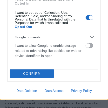
először is meg kell ismernünk közelebbről a minősítő, a
Opted In
teljesítményünket hátráltató mondatokat.
Hogy megértsük
honnan érkeznek, mi célt szolgálnak, és hogy mit kell tennünk ahhoz,
I want to opt-out of Collection, Use,
hogy eltűnjenek.
Minél pontosabban sikerül megragadni egy-
Retention, Sale, and/or Sharing of my
Personal Data that Is Unrelated with the
egy maladaptív mondatot, annál közelebb jutunk a
Purposes for which it was collected.
megszüntetéséhez.
Ilyenkor nem csak a gondolat tartalma fontos,
Opted Out
segít ha be tudjuk azonosítani a mondatszerkezetet, a minősítő
hangszínt, a stílust, hogy szép lassan körvonalat kapjon az a belső
Google consents
karakter, aki belülről hátráltat bennünket.
I want to allow Google to enable storage
related to advertising like cookies on web or
device identifiers in apps.
CONFIRM
Data Deletion
Data Access
Privacy Policy
Mikor sikerül pontosan leírni vagy kimondani a hátráltató mondatokat,
gyakran kiderül, hogy nem is csak egy belső énrész akadályoz a
szavaival, a stílusok elkülönítésével néha két-három karaktert is sikerül