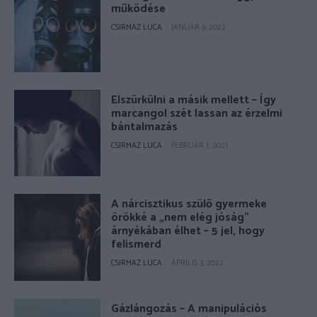
működése
CSIRMAZ LUCA
-
JANUÁR 9, 2022
Elszürkülni a másik mellett – Így
marcangol szét lassan az érzelmi
bántalmazás
CSIRMAZ LUCA
-
FEBRUÁR 1, 2021
A nárcisztikus szülő gyermeke
örökké a „nem elég jóság”
árnyékában élhet – 5 jel, hogy
felismerd
CSIRMAZ LUCA
-
ÁPRILIS 3, 2022
Gázlángozás – A manipulációs