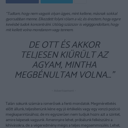
“Tudtam, hogy nem vagyok olyan ügyes, mint kellene, másnak sokkal
gyorsabban menne. Elkezdett folyni rólam a víz, és éreztem, hogy egyre
kevésbé tudok koncentrálni. Utólag százszor is végiggondoltam, hogy
mit kellett volna mondanom vagy tennem.
DE OTT ÉS AKKOR
TELJESEN KIÜRÜLT AZ
AGYAM, MINTHA
MEGBÉNULTAM VOLNA…”
- Advertisement -
Talán sokunk számára ismerősek a fenti mondatok. Megmérettetés
előtt állunk, teljesítenünk kéne egy jó értékelés vagy egy vonzó pozíció
megkaparintásához, de mi egyszerűen nem tudjuk hozni azt a szintet,
amire képesek vagyunk. Amennyire lehet, próbálunk felkészülni a
kihívásokra, de a végeredmény mégis a teljes megsemmisülés. Lehet,