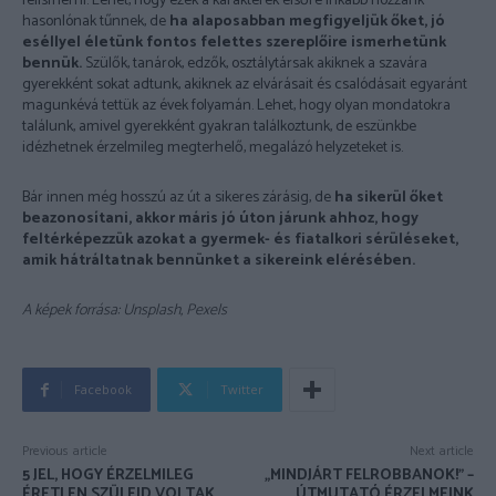
felismerni. Lehet, hogy ezek a karakterek elsőre inkább hozzánk
hasonlónak tűnnek, de
ha alaposabban megfigyeljük őket, jó
eséllyel életünk fontos felettes szereplőire ismerhetünk
bennük.
Szülők, tanárok, edzők, osztálytársak akiknek a szavára
gyerekként sokat adtunk, akiknek az elvárásait és csalódásait egyaránt
magunkévá tettük az évek folyamán. Lehet, hogy olyan mondatokra
találunk, amivel gyerekként gyakran találkoztunk, de eszünkbe
idézhetnek érzelmileg megterhelő, megalázó helyzeteket is.
Bár innen még hosszú az út a sikeres zárásig, de
ha sikerül őket
beazonosítani, akkor máris jó úton járunk ahhoz, hogy
feltérképezzük azokat a gyermek- és fiatalkori sérüléseket,
amik hátráltatnak bennünket a sikereink elérésében.
A képek forrása: Unsplash, Pexels
Facebook
Twitter
Previous article
Next article
5 JEL, HOGY ÉRZELMILEG
„MINDJÁRT FELROBBANOK!” –
ÉRETLEN SZÜLEID VOLTAK
ÚTMUTATÓ ÉRZELMEINK