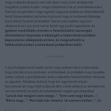
hogy a teljesítményünk nem volt olyan rossz, mint amilyennek
megéltük, a belső kudarc mégis rombolóan hat az önértékelésünkre.
Könnyű azt gondolni, hogy egyedül vagyunk ezekkel az ellehetetlenítő
belső folyamatokkal, de fontos tudnunk, hogy az emberek többsége
küzd ehhez hasonló érzésekkel. Szerencsés esetben egyszeri
alkalomról van szó, amit hamar felülír egy pozitív tapasztalat, de
gyakori ismétlődés esetén a felerősödött szorongás
óhatatlanul rányomja a bélyegét a teljesítményünkkel
kapcsolatos elképzeléseinkre, és megnehezíti a
felkészülésünket a következő próbatétel előtt.
- Advertisement -
A pszichológiai tanácsadás során meg szoktam kérni a klienseket,
hogy idézzék vissza pontosan a történteket, és próbálják meg szavakba
önteni azokat a gondolatokat, amik a teljesítési feladat közben átfutnak
az agyukon. Általában kiderül, hogy bár egyrészről erősen
koncentrálnak, hogy helyt tudjanak állni, másik oldalról az elméjük tele
van becsmérlő, önsértő és önbeteljesítő negatív gondolatokkal.
“Látod már megint nem megy…”, “Erre sem vagy képes…”,
“Béna vagy…”, “Mondjál már valamit, te szerencsétlen…”
, stb.