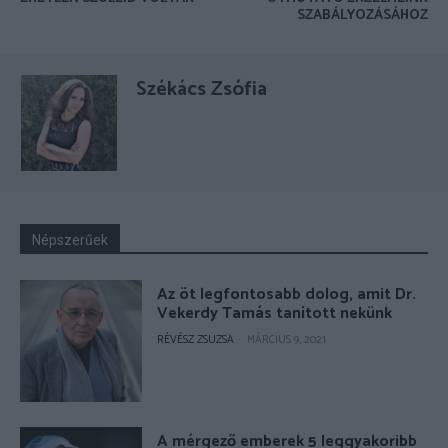
SZABÁLYOZÁSÁHOZ
Székács Zsófia
Népszerűek
Az öt legfontosabb dolog, amit Dr.
Vekerdy Tamás tanított nekünk
RÉVÉSZ ZSUZSA
-
MÁRCIUS 9, 2021
A mérgező emberek 5 leggyakoribb