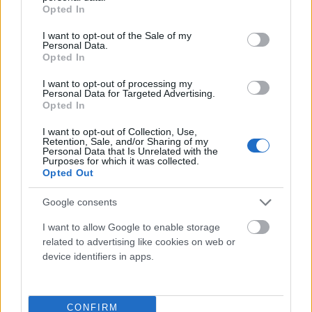
grant or deny consent to Google and its third-party tags to
Opted In
use your data for below specified purposes in below Google
Ádám és Éva tettének következményeként kiűzettek a Paradicsomból
consent section.
I want to opt-out of the Sale of my
(megosztották a vagyonukat, a láthatáson vitáztak,
Personal Data.
féltékenységi jeleneteket rendeztek, elfordultak tőlük a
Opted In
jóbarátok)
.
I want to opt-out of processing my
Personal Data for Targeted Advertising.
Nem, a történet tanulsága nem az, hogy a hűtlenség belénk
Opted In
van kódolva, kár ellene küzdeni.
I want to opt-out of Collection, Use,
Retention, Sale, and/or Sharing of my
Personal Data that Is Unrelated with the
Purposes for which it was collected.
Nem a mások iránt érzett szexuális vágy,
Opted Out
vagy a megcsalás, hanem az egyre
Google consents
növekvő hiányérzet, a többre-jobbra
I want to allow Google to enable storage
vágyás van “belénk kódolva”. És nem a
related to advertising like cookies on web or
megcsalás, hanem a tagadás, a másik
device identifiers in apps.
hibáztatása és a hárítás van a
“genetikánkban”. Ha ezek nem lettek
CONFIRM