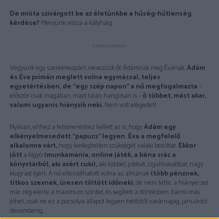
De mióta szivárgott be az életünkbe a hűség-hűtlenség
kérdése?
Menjünk vissza a kályháig.
- Advertisement -
Vegyünk egy szerelmespárt, nevezzük őt Ádámnak meg Évának.
Ádám
és Éva prímán meglett volna egymással, teljes
egyetértésben, de “egy szép napon” a nő megfogalmazta
–
először csak magában, majd talán hangosan is –
ő többet, mást akar,
valami ugyanis hiányzik neki.
Nem volt elégedett.
Nyilván, ehhez a felismeréshez kellett az is, hogy
Ádám egy
elkényelmesedett “papucs” legyen. Éva a megfelelő
alkalomra várt,
hogy kielégítetlen szükségét valaki betöltse.
Ekkor
jött
a kígyó
(munkamánia, online játék, a béna srác a
könyvtárból, aki azért cuki),
aki többet, jobbat, izgalmasabbat, nagy
kiugrást ígért. A nő ellenállhatott volna az almának
(több pénznek,
titkos szexnek, üresen töltött időnek)
, de nem tette: a hiányérzet
már rég elérte a maximum szintet, és segített a döntésben: bármi más
jöhet, csak ne ez a pocsolya állapot legyen hétfőtől vasárnapig, januártól
decemberig.