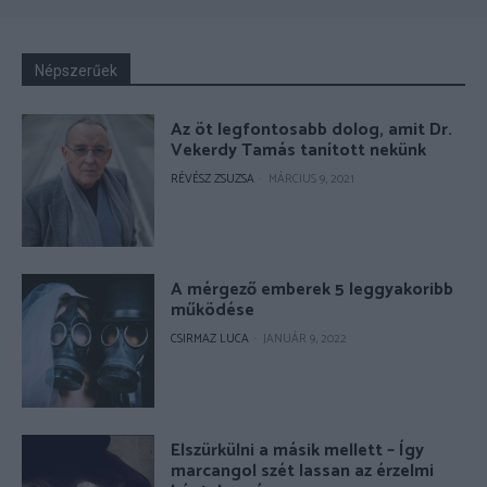
Népszerűek
Az öt legfontosabb dolog, amit Dr.
Vekerdy Tamás tanított nekünk
RÉVÉSZ ZSUZSA
-
MÁRCIUS 9, 2021
A mérgező emberek 5 leggyakoribb
működése
CSIRMAZ LUCA
-
JANUÁR 9, 2022
Elszürkülni a másik mellett – Így
marcangol szét lassan az érzelmi