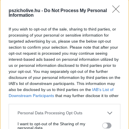
pszicholive.hu -
Do Not Process My Personal
Information
Megette az almát (elfogadta a kinevezést,
lefeküdt a főnökével, letöltötte az újabb
If you wish to opt-out of the sale, sharing to third parties, or
processing of your personal or sensitive information for
online játékot), és meggyőzte a férfit is,
targeted advertising by us, please use the below opt-out
hogy jó (ez az állapot, ez a nyitott
section to confirm your selection. Please note that after your
opt-out request is processed you may continue seeing
kapcsolat, ez az életforma), vegyen belőle
interest-based ads based on personal information utilized by
ő is
.
us or personal information disclosed to third parties prior to
your opt-out. You may separately opt-out of the further
disclosure of your personal information by third parties on the
IAB’s list of downstream participants. This information may
Amikor már nyakig ültek a slamasztikában, Isten (barátok,
also be disclosed by us to third parties on the
IAB’s List of
ügyvéd, tágabb család)
számon kérte őket, mit tettek és miért. Ádám
Downstream Participants
that may further disclose it to other
persze rögtön tagadott, hibáztatott és hárított: “nem én voltam, hanem
third parties.
az asszony.” A
tagadás és a hárítás
az, amely eredendően a sajátunk.
Tagadnak és hárítanak a gyerekek az oviban (“nem én törtem össze,
Please note that this website/app uses one or more Google
Personal Data Processing Opt Outs
hanem Pistike), a kamaszok (nem én kezdtem a verekedést, hanem ők), a
services and may gather and store information including but
munkavállalók (lehet, hogy én sem adtam nyugtát, na de a szomszéd
not limited to your visit or usage behaviour. You may click to
I want to opt-out of the Sharing of my
árus sem!).
personal data.