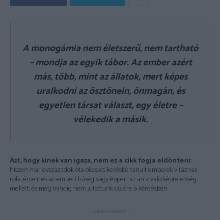
A monogámia nem életszerű, nem tartható
– mondja az egyik tábor. Az ember azért
más, több, mint az állatok, mert képes
uralkodni az ösztönein, önmagán, és
egyetlen társat választ, egy életre –
vélekedik a másik.
Azt, hogy kinek van igaza, nem ez a cikk fogja eldönteni:
hiszen már évszázadok óta okos és kevésbé tanult emberek vitáznak
róla, érvelnek az emberi hűség vagy éppen az arra való képtelenség
mellett, és még mindig nem jutottunk dűlőre a kérdésben.
- Advertisement -