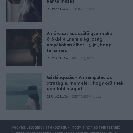
bántalmazás
CSIRMAZ LUCA
-
FEBRUÁR 1, 2021
A nárcisztikus szülő gyermeke
örökké a „nem elég jóság”
árnyékában élhet – 5 jel, hogy
felismerd
CSIRMAZ LUCA
-
ÁPRILIS 3, 2022
Gázlángozás – A manipulációs
stratégia, mely eléri, hogy őrültnek
gondold magad
CSIRMAZ LUCA
-
SZEPTEMBER 10, 2021
© Copyright 2026 - pszicholive.hu
Kedves Látogató! Tájékoztatjuk, hogy a honlap felhasználói