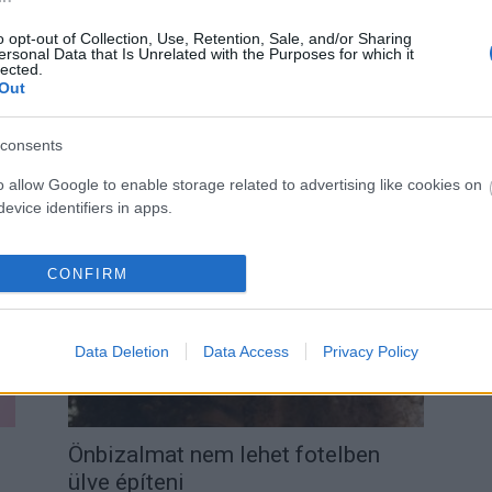
o opt-out of Collection, Use, Retention, Sale, and/or Sharing
ersonal Data that Is Unrelated with the Purposes for which it
lected.
Out
consents
Az önszeretet ereje
Dr. Truzsi Alexandra
-
április 1, 2025
0
o allow Google to enable storage related to advertising like cookies on
evice identifiers in apps.
0
CONFIRM
Data Deletion
Data Access
Privacy Policy
Önbizalmat nem lehet fotelben
ülve építeni