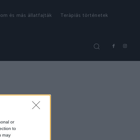
om és más állatfajták
Terápiás történetek
sonal or
ection to
ou may