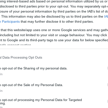
eing interest-based ads based on personal information utilized by us or
disclosed to third parties prior to your opt-out. You may separately opt-
z
A PCOS betegség és a nőiesség
losure of your personal information by third parties on the IAB’s list of
megélése
. This information may also be disclosed by us to third parties on the
IA
Németh Vanda
-
január 18, 2026
0
0
Participants
that may further disclose it to other third parties.
 that this website/app uses one or more Google services and may gath
including but not limited to your visit or usage behaviour. You may click 
 to Google and its third-party tags to use your data for below specifi
ogle consent section.
l Data Processing Opt Outs
o opt-out of the Sharing of my personal data.
Miért olyan nehéz megélni a sikert
In
és mi segíthet ebben?
o opt-out of the Sale of my Personal Data.
Ihász-Novák Dóra
-
augusztus 24, 2025
0
0
In
to opt-out of processing my Personal Data for Targeted
ing.
In