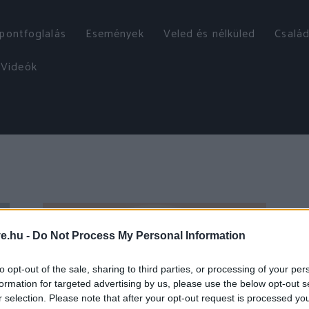
őpontfoglalás
Események
Veled és nélküled
Család
Videók
ve.hu -
Do Not Process My Personal Information
to opt-out of the sale, sharing to third parties, or processing of your per
formation for targeted advertising by us, please use the below opt-out s
r selection. Please note that after your opt-out request is processed y