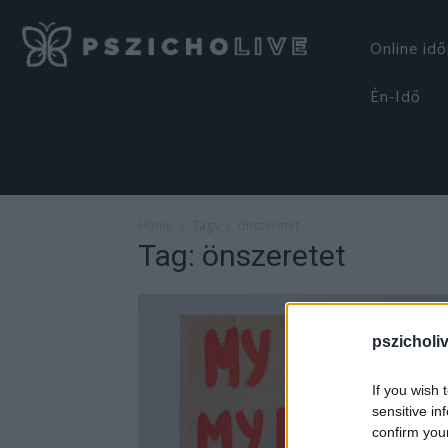
Online id
Én-Idő
Home
Tags
önszeretet
Tag: önszeretet
pszicholi
If you wish 
sensitive in
confirm you