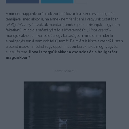
A mindennapjaink során sokszor találkozunk a csend és a hallgatás
témájával, még akkor is, ha ennek nem feltétlenül vagyunk tudatában.
„Hallgatni arany”
– szoktuk mondani, amikor jelezni kívánjuk, hogy nem
feltétlenül mindig a szószátyárság a követendő út.
„Kínos csend”
–
mondjuk akkor, amikor például egy társaságban hirtelen mindenki
elhallgat, és senki nem dob fel új témát. De miért is kínos a csend? Hiszen
a csend máskor, máshol vagy éppen más embereknek a megnyugvás,
ellazulás tere.
Hova is tegyük akkor a csendet és a hallgatást
magunkban?
- Advertisement -