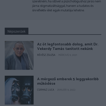
szeretném, ha idővel a pszichológushoz járás nem
járna stigmatizáltsággal, hanem a tudatos és
önreflektív élet egyik mutatója lehetne.
Népszerűek
Az öt legfontosabb dolog, amit Dr.
Vekerdy Tamás tanított nekünk
RÉVÉSZ ZSUZSA
-
MÁRCIUS 9, 2021
A mérgező emberek 5 leggyakoribb
működése
CSIRMAZ LUCA
-
JANUÁR 9, 2022