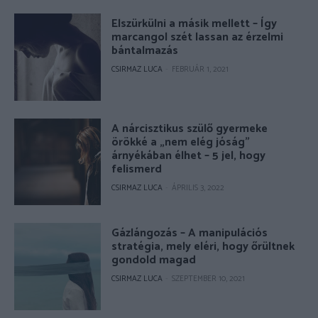
Elszürkülni a másik mellett – Így
marcangol szét lassan az érzelmi
bántalmazás
CSIRMAZ LUCA
-
FEBRUÁR 1, 2021
A nárcisztikus szülő gyermeke
örökké a „nem elég jóság”
árnyékában élhet – 5 jel, hogy
felismerd
CSIRMAZ LUCA
-
ÁPRILIS 3, 2022
Gázlángozás – A manipulációs
stratégia, mely eléri, hogy őrültnek
gondold magad
CSIRMAZ LUCA
-
SZEPTEMBER 10, 2021