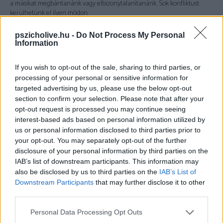
a másikat megbántanánk vagy elbizonytalanítanánk. Sok konfliktust
kerülhetünk el ilyen módon.
Jó kis szerepegyüttállás szokott lenni – és különösen egy-egy párterápiás
pszicholive.hu -
Do Not Process My Personal
Information
ülésen feltűnő a megjelenése – a „beszédes” és a „csendes” felek
kapcsolata. Na, persze ez nem véletlen, gyakori, hogy egy pár tagjainál
egy tulajdonság két ellentétes pólusa jelenik meg. Ez az együtt eltöltött
If you wish to opt-out of the sale, sharing to third parties, or
idő alatt is könnyedén kialakulhat. Például, ha az egyik fél mindig rendet
processing of your personal or sensitive information for
tart, akkor a másik lehet rendetlen. Ugyanígy, ha az egyik fél gondoskodik
targeted advertising by us, please use the below opt-out
arról, hogy soha ne legyen kínos csend, a másik megengedheti magának,
section to confirm your selection. Please note that after your
hogy ő legyen a csendes fél.
Ez működhet hosszú időn át jól, de az
opt-out request is processed you may continue seeing
is lehet, hogy valamelyik fél elfárad ebben.
interest-based ads based on personal information utilized by
us or personal information disclosed to third parties prior to
your opt-out. You may separately opt-out of the further
disclosure of your personal information by third parties on the
IAB’s list of downstream participants. This information may
also be disclosed by us to third parties on the
IAB’s List of
Downstream Participants
that may further disclose it to other
third parties.
Please note that this website/app uses one or more Google
Personal Data Processing Opt Outs
services and may gather and store information including but