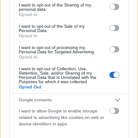
not limited to your visit or usage behaviour. You may click to
I want to opt-out of the Sharing of my
personal data.
grant or deny consent to Google and its third-party tags to
Opted In
Olyankor jelennek meg párterápián és mesélnek hosszan arról, hogyan
use your data for below specified purposes in below Google
is akadt el köztük a kommunikáció.
A felek sokszor már annyira
consent section.
I want to opt-out of the Sale of my
megszokják szerepeiket, hogy nehezen engedik meg a
Personal Data.
másiknak, hogy kilépjen belőle.
Hiába kérdezzük a „csendes” tagot,
Opted In
aki el is kezd lassan válaszolni, a „beszédes” tag hamar átveszi a szót. Ez
jól mutatja azt a párkapcsolati dinamikát, amiben élnek, és ami végül –
I want to opt-out of processing my
akár más tényezőkkel együtt – elvezet a kapcsolati nehézségekhez. A
Personal Data for Targeted Advertising.
feladat ilyenkor nem más, mint megtalálni az utat a másik szerepéhez: a
Opted In
„beszédes” fél aktivitását csökkenteni, teret hagyva ezzel a „csendes”
félnek. A szerepek idővel merevvé válhatnak, így ezekből kilépni nem kis
I want to opt-out of Collection, Use,
Retention, Sale, and/or Sharing of my
feladat, de kellő motivációval és befektetett energiával lehetséges.
Personal Data that Is Unrelated with the
Purposes for which it was collected.
Opted Out
A csend tehát sokféleképpen jelenhet meg különféle kapcsolatainkban.
Bár társadalmunkban – még ha kimondatlanul is, de – elvárás, hogy egy
társaságban aktívan folyjon a kommunikáció, mégis
fontos erőforrás
Google consents
lehet, ha tudunk hallgatni is.
Jó, ha vannak olyan emberek
I want to allow Google to enable storage
körülöttünk, akikkel a csend nem kínos, hanem lehet a megnyugvás, az
related to advertising like cookies on web or
elmélkedés ideje. Mert megengedhetjük magunknak, hogy néha a csend
beszéljen helyettünk.
device identifiers in apps.