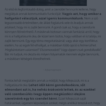
Az első és legfontosabb dolog, amit a csenddel tennünk kellene, hogy
meglátjuk annak kommunikatív funkcióját.
Vagyis azt, hogy amikor a
hallgatást választjuk, azzal igenis kommunikálunk.
Nem a szó
legszorosabb értelmében, de állást foglalunk vele és leadjuk annak
jelzéseit, hogy mi is zajlik bennünk. A gond csak az, hogy a csendünk
könnyen félreérthető. A másiknak biztosan vannak fantáziái arról, hogy
mi is a hallgatásunk oka, de közel sem biztos, hogy valóban el is találja, mi
zajlik bennünk. Egy-egy téma megvitatásánál, vagy akár egy konfliktus
esetén, ha az egyik fél elhallgat, a másikban több opció is felmerülhet.
Megbántottam valamivel? Elszomorodott? Vagy éppen csak gondolkodik?
Bár mi tudjuk, mi okozta és milyen folyamatok mennek végbe bennünk,
a másikban kétségek ébredhetnek.
- Advertisement -
Fontos tehát megtalálni annak a módját, hogy kifejezzük, mi is a
hallgatásunk oka.
Lehet időt kérni gondolkodásra, sőt
elmondani azt is, ha nehéz érzéseink lettek, és az ezekkel
való szembesülés (vagy éppen megküzdés) idejére
szeretnénk egy kis csendet kérni.
Ezzel kifejezzük saját
határainkat, ügyesen képviseljük azokat, mégis anélkül tesszük ezt, hogy